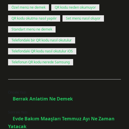
Özel menü ne demek
QR kodu neden okumuyor
QR kodu okutma nasıl yapılır
Set menü nasıl oluyor
Standart menü ne demek
Telefondaki bir QR kodu nasıl okutulur
Telefondaki QR kodu nasıl okutulur iOS
Telefonun QR kodu nerede Samsung
Önceki Yazı
Berrak Anlatim Ne Demek
Sonraki Yazı
Evde Bakım Maaşları Temmuz Ayı Ne Zaman
Yatacak