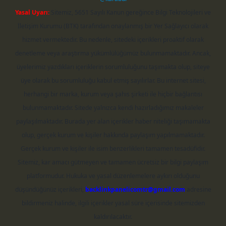
Yasal Uyarı:
Sitemiz, 5651 Sayılı Kanun gereğince Bilgi Teknolojileri ve
İletişim Kurumu (BTK) tarafından onaylanmış bir Yer Sağlayıcı olarak
hizmet vermektedir. Bu nedenle, sitedeki içerikleri proaktif olarak
denetleme veya araştırma yükümlülüğümüz bulunmamaktadır. Ancak,
üyelerimiz yazdıkları içeriklerin sorumluluğunu taşımakta olup, siteye
üye olarak bu sorumluluğu kabul etmiş sayılırlar. Bu internet sitesi,
herhangi bir marka, kurum veya şahıs şirketi ile hiçbir bağlantısı
bulunmamaktadır. Sitede yalnızca kendi hazırladığımız makaleler
paylaşılmaktadır. Burada yer alan içerikler haber niteliği taşımamakta
olup, gerçek kurum ve kişiler hakkında paylaşım yapılmamaktadır.
Gerçek kurum ve kişiler ile isim benzerlikleri tamamen tesadüfidir.
Sitemiz, kar amacı gütmeyen ve tamamen ücretsiz bir bilgi paylaşım
platformudur. Hukuka ve yasal düzenlemelere aykırı olduğunu
düşündüğünüz içerikleri,
backlinkpanelicomtr@gmail.com
adresine
bildirmeniz halinde, ilgili içerikler yasal süre içerisinde sitemizden
kaldırılacaktır.