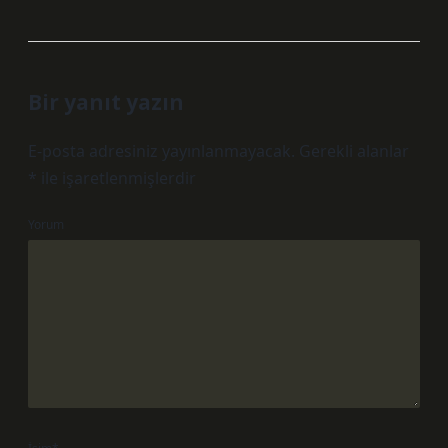
Bir yanıt yazın
E-posta adresiniz yayınlanmayacak.
Gerekli alanlar
*
ile işaretlenmişlerdir
Yorum