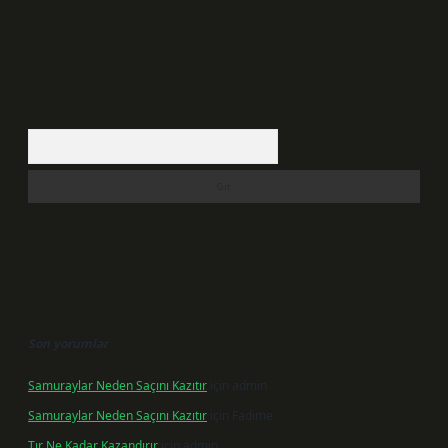
Arama
Son yorumlar
Samuraylar Neden Saçını Kazıtır
için
admin
Samuraylar Neden Saçını Kazıtır
için
Fadime
Tır Ne Kadar Kazandırır
için
admin