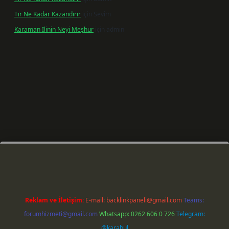
Tır Ne Kadar Kazandırır
için
Sevim
Karaman Ilinin Neyi Meşhur
için
admin
iriş
Reklam ve İletişim:
E-mail:
backlinkpaneli@gmail.com
Teams:
forumhizmeti@gmail.com
Whatsapp: 0262 606 0 726
Telegram:
@karabul