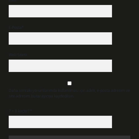
İsim*
E-Posta*
Web Sitesi
Daha sonraki yorumlarımda kullanılması için adım, e-posta adresim ve
site adresim bu tarayıcıya kaydedilsin.
7 + 8 kaçtır?
*