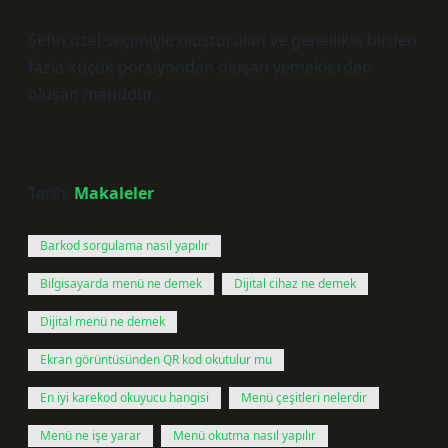
Şefin özel seçimiyle oluşturulan ve genellikle birden
fazla küçük porsiyondan oluşan yemeklerden
oluşan menüdür.
Tarih:
Makaleler
Barkod sorgulama nasıl yapılır
Bilgisayarda menü ne demek
Dijital cihaz ne demek
Dijital menü ne demek
Ekran görüntüsünden QR kod okutulur mu
En iyi karekod okuyucu hangisi
Menü çeşitleri nelerdir
Menü ne işe yarar
Menü okutma nasıl yapılır