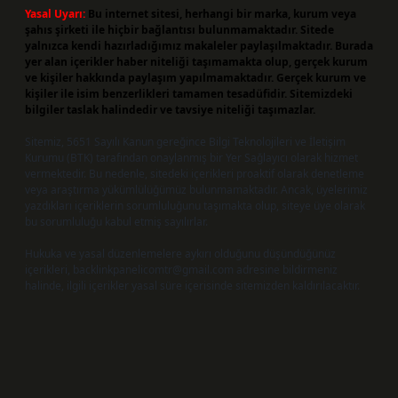
Yasal Uyarı:
Bu internet sitesi, herhangi bir marka, kurum veya
şahıs şirketi ile hiçbir bağlantısı bulunmamaktadır. Sitede
yalnızca kendi hazırladığımız makaleler paylaşılmaktadır. Burada
yer alan içerikler haber niteliği taşımamakta olup, gerçek kurum
ve kişiler hakkında paylaşım yapılmamaktadır. Gerçek kurum ve
kişiler ile isim benzerlikleri tamamen tesadüfidir. Sitemizdeki
bilgiler taslak halindedir ve tavsiye niteliği taşımazlar.
Sitemiz, 5651 Sayılı Kanun gereğince Bilgi Teknolojileri ve İletişim
Kurumu (BTK) tarafından onaylanmış bir Yer Sağlayıcı olarak hizmet
vermektedir. Bu nedenle, sitedeki içerikleri proaktif olarak denetleme
veya araştırma yükümlülüğümüz bulunmamaktadır. Ancak, üyelerimiz
yazdıkları içeriklerin sorumluluğunu taşımakta olup, siteye üye olarak
bu sorumluluğu kabul etmiş sayılırlar.
Hukuka ve yasal düzenlemelere aykırı olduğunu düşündüğünüz
içerikleri,
backlinkpanelicomtr@gmail.com
adresine bildirmeniz
halinde, ilgili içerikler yasal süre içerisinde sitemizden kaldırılacaktır.