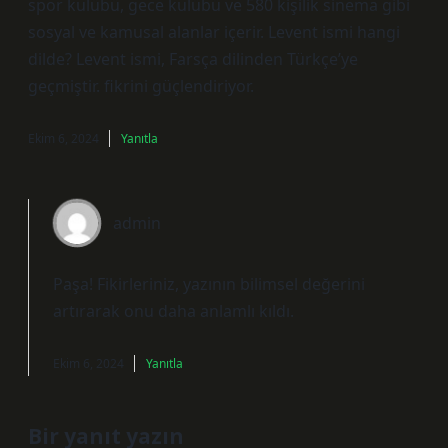
spor kulübü, gece kulübü ve 580 kişilik sinema gibi
sosyal ve kamusal alanlar içerir. Levent ismi hangi
dilde? Levent ismi, Farsça dilinden Türkçe’ye
geçmiştir. fikrini güçlendiriyor.
Ekim 6, 2024
Yanıtla
admin
Paşa!
Fikirleriniz, yazının bilimsel değerini
artırarak onu daha anlamlı kıldı.
Ekim 6, 2024
Yanıtla
Bir yanıt yazın