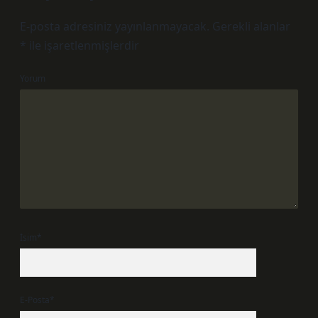
E-posta adresiniz yayınlanmayacak.
Gerekli alanlar
*
ile işaretlenmişlerdir
Yorum
İsim*
E-Posta*