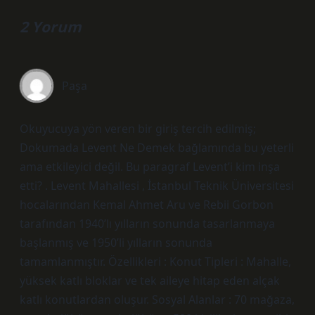
2 Yorum
Paşa
Okuyucuya yön veren bir giriş tercih edilmiş;
Dokumada Levent Ne Demek bağlamında bu yeterli
ama etkileyici değil. Bu paragraf Levent’i kim inşa
etti? . Levent Mahallesi , İstanbul Teknik Üniversitesi
hocalarından Kemal Ahmet Aru ve Rebii Gorbon
tarafından 1940’lı yılların sonunda tasarlanmaya
başlanmış ve 1950’li yılların sonunda
tamamlanmıştır. Özellikleri : Konut Tipleri : Mahalle,
yüksek katlı bloklar ve tek aileye hitap eden alçak
katlı konutlardan oluşur. Sosyal Alanlar : 70 mağaza,