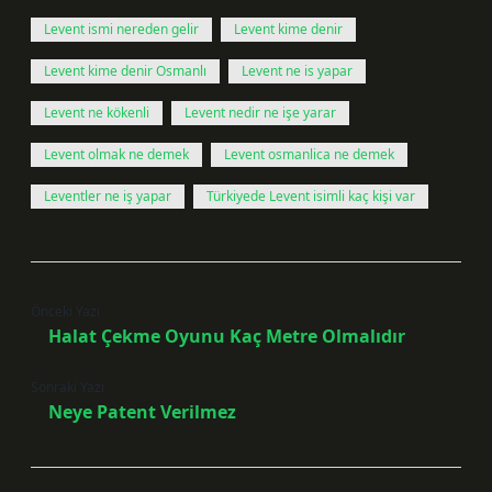
Levent ismi nereden gelir
Levent kime denir
Levent kime denir Osmanlı
Levent ne is yapar
Levent ne kökenli
Levent nedir ne işe yarar
Levent olmak ne demek
Levent osmanlica ne demek
Leventler ne iş yapar
Türkiyede Levent isimli kaç kişi var
Önceki Yazı
Halat Çekme Oyunu Kaç Metre Olmalıdır
Sonraki Yazı
Neye Patent Verilmez