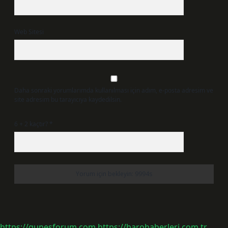
Web Sitesi
Daha sonraki yorumlarımda kullanılması için adım, e-posta adresim ve
site adresim bu tarayıcıya kaydedilsin.
6 + 2 kaçtır?
*
https://gunesforum.com
https://barohaberleri.com.tr