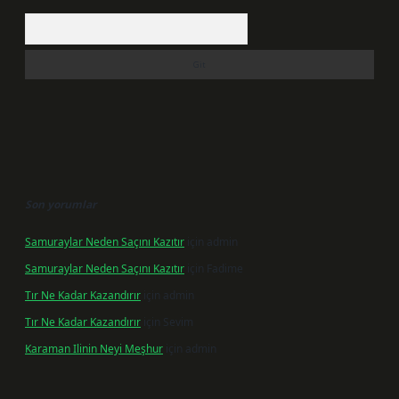
Arama
Son yorumlar
Samuraylar Neden Saçını Kazıtır
için
admin
Samuraylar Neden Saçını Kazıtır
için
Fadime
Tır Ne Kadar Kazandırır
için
admin
Tır Ne Kadar Kazandırır
için
Sevim
Karaman Ilinin Neyi Meşhur
için
admin