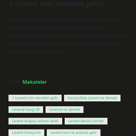
1 Levent ismi nereden gelir?
İlçenin adı denizcilerinden geliyor. Aslında Levent,
İtalyanların Doğu Akdeniz halkına verdiği
“Levanten” ismiyle aynı kökten geliyor. Maslak, adını
Belgrad ormanlarından gelen suyu depolayan bir
su deposundan almıştır.
Tarih:
Makaleler
1 Levent ismi nereden gelir
Denizcilikte Levent ne demek
Levend hangi dil
Levendi ne demek
Levent Arapça anlamı nedir
Levent denizci kimdir
Levent Farsça mı
Levent ismi ne anlama gelir