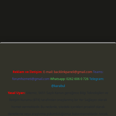
riş
Reklam ve İletişim:
E-mail:
backlinkpaneli@gmail.com
Teams:
forumhizmeti@gmail.com
Whatsapp: 0262 606 0 726
Telegram:
@karabul
Yasal Uyarı:
Sitemiz, 5651 Sayılı Kanun gereğince Bilgi Teknolojileri ve
İletişim Kurumu (BTK) tarafından onaylanmış bir Yer Sağlayıcı olarak
hizmet vermektedir. Bu nedenle, sitedeki içerikleri proaktif olarak
denetleme veya araştırma yükümlülüğümüz bulunmamaktadır. Ancak,