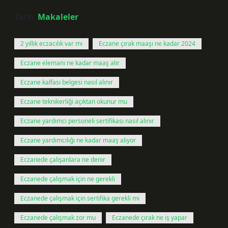
Tarih:
Makaleler
2 yıllık eczacılık var mı
Eczane çırak maaşı ne kadar 2024
Eczane elemanı ne kadar maaş alır
Eczane kalfası belgesi nasıl alınır
Eczane teknikerliği açıktan okunur mu
Eczane yardımcı personeli sertifikası nasıl alınır
Eczane yardımcılığı ne kadar maaş alıyor
Eczanede çalışanlara ne denir
Eczanede çalışmak için ne gerekli
Eczanede çalışmak için sertifika gerekli mi
Eczanede çalışmak zor mu
Eczanede çırak ne iş yapar