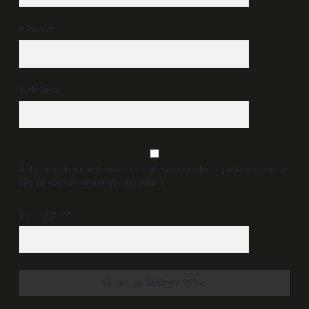
E-Posta*
Web Sitesi
Daha sonraki yorumlarımda kullanılması için adım, e-posta adresim ve
site adresim bu tarayıcıya kaydedilsin.
5 + 3 kaçtır?
*