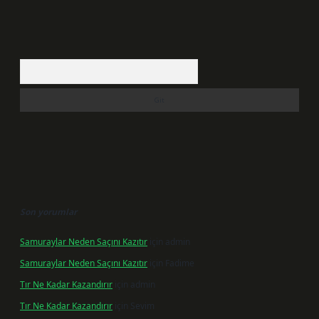
Arama
Son yorumlar
Samuraylar Neden Saçını Kazıtır
için
admin
Samuraylar Neden Saçını Kazıtır
için
Fadime
Tır Ne Kadar Kazandırır
için
admin
Tır Ne Kadar Kazandırır
için
Sevim