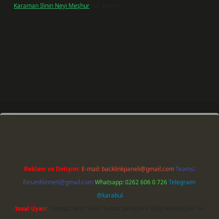
Karaman Ilinin Neyi Meşhur
için
admin
iş
Reklam ve İletişim:
E-mail:
backlinkpaneli@gmail.com
Teams:
forumhizmeti@gmail.com
Whatsapp: 0262 606 0 726
Telegram:
@karabul
Yasal Uyarı:
Sitemiz, 5651 Sayılı Kanun gereğince Bilgi Teknolojileri ve