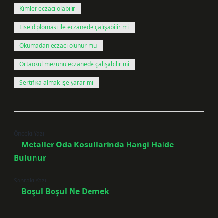
Kimler eczacı olabilir
Lise diploması ile eczanede çalışabilir mi
Okumadan eczacı olunur mu
Ortaokul mezunu eczanede çalışabilir mi
Sertifika almak işe yarar mı
Önceki Yazı
Metaller Oda Kosullarinda Hangi Halde
Bulunur
Sonraki Yazı
Boşul Boşul Ne Demek