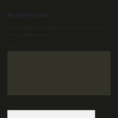
Bir yanıt yazın
E-posta adresiniz yayınlanmayacak.
Gerekli alanlar
*
ile işaretlenmişlerdir
Yorum
İsim*