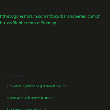
https://gunesforum.com
https://barohaberleri.com.tr
https://flubber.com.tr
Sitemap
Sidebar
Son Yazılar
Kuzu eti aşırı yenirse ne gibi zararları olur ?
Ağustos 8, 2026
Mikroplar en çok nerede bulunur ?
Ağustos 8, 2026
En iyi keman hangi ağaçtan ?