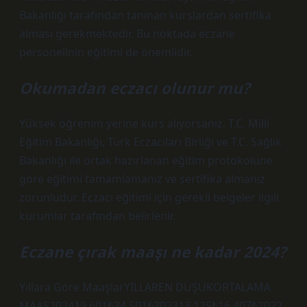
Bakanlığı tarafından tanınan kurslardan sertifika
alması gerekmektedir. Bu noktada eczane
personelinin eğitimi de önemlidir.
Okumadan eczacı olunur mu?
Yüksek öğrenim yerine kurs alıyorsanız, T.C. Milli
Eğitim Bakanlığı, Türk Eczacıları Birliği ve T.C. Sağlık
Bakanlığı ile ortak hazırlanan eğitim protokolüne
göre eğitimi tamamlamanız ve sertifika almanız
zorunludur. Eczacı eğitimi için gerekli belgeler ilgili
kurumlar tarafından belirlenir.
Eczane çırak maaşı ne kadar 2024?
Yıllara Göre MaaşlarYILLAREN DÜŞÜKORTALAMA
MAAŞ202419.601₺24.501₺202313.125₺16.407₺2022