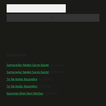
Arama
Son yorumlar
Samuraylar Neden Saçını Kazıtır
için
admin
Samuraylar Neden Saçını Kazıtır
için
Fadime
Tır Ne Kadar Kazandırır
için
admin
Tır Ne Kadar Kazandırır
için
Sevim
Karaman Ilinin Neyi Meşhur
için
admin