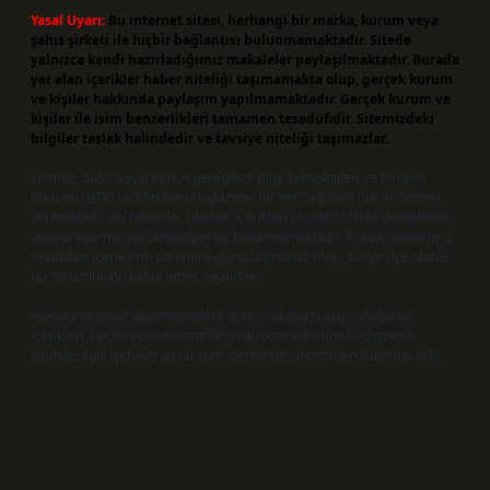
Yasal Uyarı:
Bu internet sitesi, herhangi bir marka, kurum veya
şahıs şirketi ile hiçbir bağlantısı bulunmamaktadır. Sitede
yalnızca kendi hazırladığımız makaleler paylaşılmaktadır. Burada
yer alan içerikler haber niteliği taşımamakta olup, gerçek kurum
ve kişiler hakkında paylaşım yapılmamaktadır. Gerçek kurum ve
kişiler ile isim benzerlikleri tamamen tesadüfidir. Sitemizdeki
bilgiler taslak halindedir ve tavsiye niteliği taşımazlar.
Sitemiz, 5651 Sayılı Kanun gereğince Bilgi Teknolojileri ve İletişim
Kurumu (BTK) tarafından onaylanmış bir Yer Sağlayıcı olarak hizmet
vermektedir. Bu nedenle, sitedeki içerikleri proaktif olarak denetleme
veya araştırma yükümlülüğümüz bulunmamaktadır. Ancak, üyelerimiz
yazdıkları içeriklerin sorumluluğunu taşımakta olup, siteye üye olarak
bu sorumluluğu kabul etmiş sayılırlar.
Hukuka ve yasal düzenlemelere aykırı olduğunu düşündüğünüz
içerikleri,
backlinkpanelicomtr@gmail.com
adresine bildirmeniz
halinde, ilgili içerikler yasal süre içerisinde sitemizden kaldırılacaktır.