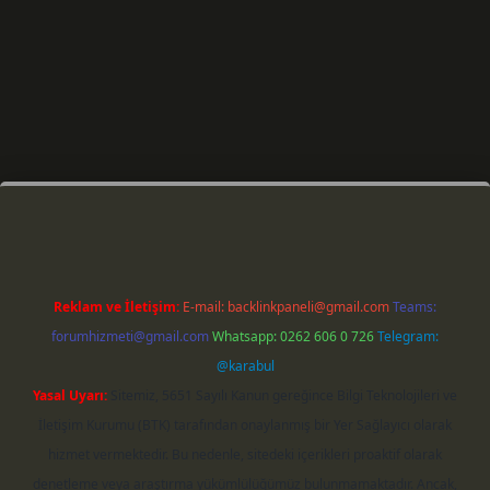
riş
Reklam ve İletişim:
E-mail:
backlinkpaneli@gmail.com
Teams:
forumhizmeti@gmail.com
Whatsapp: 0262 606 0 726
Telegram:
@karabul
Yasal Uyarı:
Sitemiz, 5651 Sayılı Kanun gereğince Bilgi Teknolojileri ve
İletişim Kurumu (BTK) tarafından onaylanmış bir Yer Sağlayıcı olarak
hizmet vermektedir. Bu nedenle, sitedeki içerikleri proaktif olarak
denetleme veya araştırma yükümlülüğümüz bulunmamaktadır. Ancak,