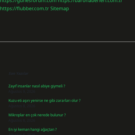
https://gunesforum.com
https://barohaberleri.com.tr
https://flubber.com.tr
Sitemap
Sidebar
Son Yazılar
Zayıf insanlar nasıl abiye giymeli ?
Ağustos 9, 2026
Kuzu eti aşırı yenirse ne gibi zararları olur ?
Ağustos 8, 2026
Mikroplar en çok nerede bulunur ?
Ağustos 8, 2026
En iyi keman hangi ağaçtan ?
Ağustos 6, 2026