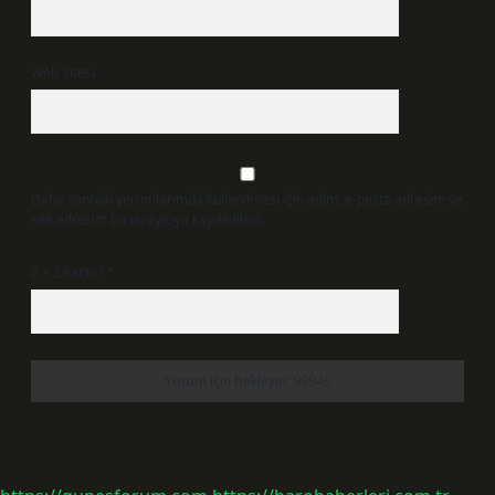
Web Sitesi
Daha sonraki yorumlarımda kullanılması için adım, e-posta adresim ve
site adresim bu tarayıcıya kaydedilsin.
6 + 2 kaçtır?
*