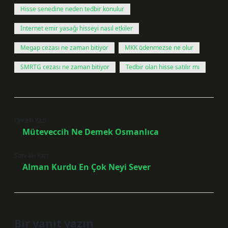
Hisse senedine neden tedbir konulur
İnternet emir yasağı hisseyi nasıl etkiler
Megap cezası ne zaman bitiyor
MKK ödenmezse ne olur
SMRTG cezası ne zaman bitiyor
Tedbir olan hisse satılır mı
Önceki Yazı
Müteveccih Ne Demek Osmanlıca
Sonraki Yazı
Alman Kurdu En Çok Neyi Sever
Bir yanıt yazın