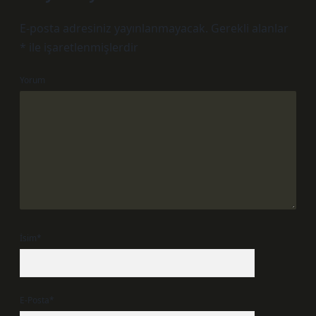
E-posta adresiniz yayınlanmayacak.
Gerekli alanlar
*
ile işaretlenmişlerdir
Yorum
İsim*
E-Posta*