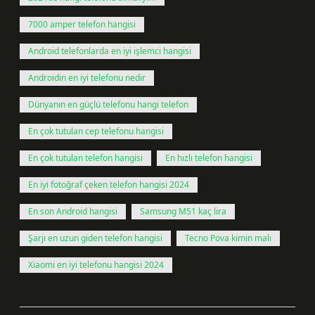
7000 amper telefon hangisi
Android telefonlarda en iyi işlemci hangisi
Androidin en iyi telefonu nedir
Dünyanın en güçlü telefonu hangi telefon
En çok tutulan cep telefonu hangisi
En çok tutulan telefon hangisi
En hızlı telefon hangisi
En iyi fotoğraf çeken telefon hangisi 2024
En son Android hangisi
Samsung M51 kaç lira
Şarjı en uzun giden telefon hangisi
Tecno Pova kimin malı
Xiaomi en iyi telefonu hangisi 2024