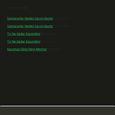
Son yorumlar
Samuraylar Neden Saçını Kazıtır
için
admin
Samuraylar Neden Saçını Kazıtır
için
Fadime
Tır Ne Kadar Kazandırır
için
admin
Tır Ne Kadar Kazandırır
için
Sevim
Karaman Ilinin Neyi Meşhur
için
admin
iriş