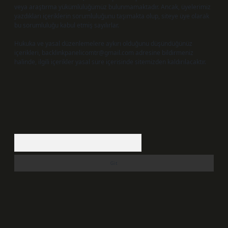
veya araştırma yükümlülüğümüz bulunmamaktadır. Ancak, üyelerimiz
yazdıkları içeriklerin sorumluluğunu taşımakta olup, siteye üye olarak
bu sorumluluğu kabul etmiş sayılırlar.
Hukuka ve yasal düzenlemelere aykırı olduğunu düşündüğünüz
içerikleri,
backlinkpanelicomtr@gmail.com
adresine bildirmeniz
halinde, ilgili içerikler yasal süre içerisinde sitemizden kaldırılacaktır.
Arama