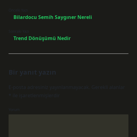
Önceki Yazı
Bilardocu Semih Saygıner Nereli
Sonraki Yazı
Trend Dönüşümü Nedir
Bir yanıt yazın
E-posta adresiniz yayınlanmayacak.
Gerekli alanlar
*
ile işaretlenmişlerdir
Yorum