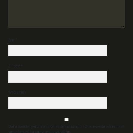
İsim*
E-Posta*
Web Sitesi
Daha sonraki yorumlarımda kullanılması için adım, e-posta adresim ve
site adresim bu tarayıcıya kaydedilsin.