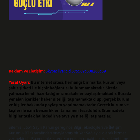
Reklam ve İletişim:
Skype: live:.cid.575569c608265c69
Yasal Uyarı:
Bu internet sitesi, herhangi bir marka, kurum veya
şahıs şirketi ile hiçbir bağlantısı bulunmamaktadır. Sitede
yalnızca kendi hazırladığımız makaleler paylaşılmaktadır. Burada
yer alan içerikler haber niteliği taşımamakta olup, gerçek kurum
ve kişiler hakkında paylaşım yapılmamaktadır. Gerçek kurum ve
kişiler ile isim benzerlikleri tamamen tesadüfidir. Sitemizdeki
bilgiler taslak halindedir ve tavsiye niteliği taşımazlar.
Sitemiz, 5651 Sayılı Kanun gereğince Bilgi Teknolojileri ve İletişim
Kurumu (BTK) tarafından onaylanmış bir Yer Sağlayıcı olarak hizmet
vermektedir. Bu nedenle, sitedeki içerikleri proaktif olarak denetleme