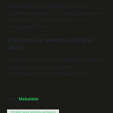
Benzer Apple iPhone telefonlarının listesi –
2024Samsung Galaxy S22 5G.Samsung Galaxy A54
5G.Xiaomi Mi 11 T Pro.Redmi Note 11 Pro
Plus.Huawei P40 Pro.
Xiaomi en iyi telefonu hangisi
2024?
En İyi Xiaomi Telefon Önerileri#Marka/ModelEditör
Puanı1Xiaomi 14T Pro10/102Xiaomi
149.9/103Xiaomi 13 Pro9.9/104Xiaomi 139.
Tarih:
Makaleler
2024de hangi telefonu almalıyım