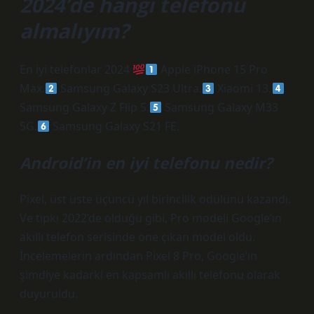
2024’de hangi telefonu
almalıyım?
En iyi telefonlar 2024
Apple iPhone 15 Pro
Max.
Samsung Galaxy S23 Ultra.
Xiaomi 13.
Samsung Galaxy Z Flip 5.
Samsung Galaxy M33
5G.
Samsung Galaxy S21 FE.
Android’in en iyi telefonu nedir?
Pixel, üst üste üçüncü yıl birincilik ödülünü kazandı.
Ve tıpkı 2022’de olduğu gibi, Pro modeli Google’ın
akıllı telefon serisinde öne çıkan model oldu.
İncelemelerin ardından Pixel 8 Pro, Google’ın
şimdiye kadarki en kapsamlı akıllı telefonu olarak
duyuruldu.