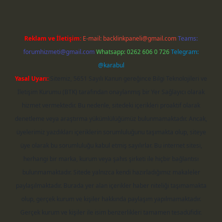
Reklam ve İletişim:
E-mail:
backlinkpaneli@gmail.com
Teams:
forumhizmeti@gmail.com
Whatsapp: 0262 606 0 726
Telegram:
@karabul
Yasal Uyarı:
Sitemiz, 5651 Sayılı Kanun gereğince Bilgi Teknolojileri ve
İletişim Kurumu (BTK) tarafından onaylanmış bir Yer Sağlayıcı olarak
hizmet vermektedir. Bu nedenle, sitedeki içerikleri proaktif olarak
denetleme veya araştırma yükümlülüğümüz bulunmamaktadır. Ancak,
üyelerimiz yazdıkları içeriklerin sorumluluğunu taşımakta olup, siteye
üye olarak bu sorumluluğu kabul etmiş sayılırlar. Bu internet sitesi,
herhangi bir marka, kurum veya şahıs şirketi ile hiçbir bağlantısı
bulunmamaktadır. Sitede yalnızca kendi hazırladığımız makaleler
paylaşılmaktadır. Burada yer alan içerikler haber niteliği taşımamakta
olup, gerçek kurum ve kişiler hakkında paylaşım yapılmamaktadır.
Gerçek kurum ve kişiler ile isim benzerlikleri tamamen tesadüfidir.