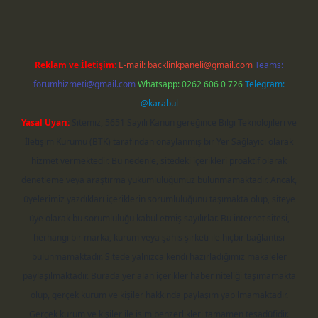
Reklam ve İletişim:
E-mail:
backlinkpaneli@gmail.com
Teams:
forumhizmeti@gmail.com
Whatsapp: 0262 606 0 726
Telegram:
@karabul
Yasal Uyarı:
Sitemiz, 5651 Sayılı Kanun gereğince Bilgi Teknolojileri ve
İletişim Kurumu (BTK) tarafından onaylanmış bir Yer Sağlayıcı olarak
hizmet vermektedir. Bu nedenle, sitedeki içerikleri proaktif olarak
denetleme veya araştırma yükümlülüğümüz bulunmamaktadır. Ancak,
üyelerimiz yazdıkları içeriklerin sorumluluğunu taşımakta olup, siteye
üye olarak bu sorumluluğu kabul etmiş sayılırlar. Bu internet sitesi,
herhangi bir marka, kurum veya şahıs şirketi ile hiçbir bağlantısı
bulunmamaktadır. Sitede yalnızca kendi hazırladığımız makaleler
paylaşılmaktadır. Burada yer alan içerikler haber niteliği taşımamakta
olup, gerçek kurum ve kişiler hakkında paylaşım yapılmamaktadır.
Gerçek kurum ve kişiler ile isim benzerlikleri tamamen tesadüfidir.