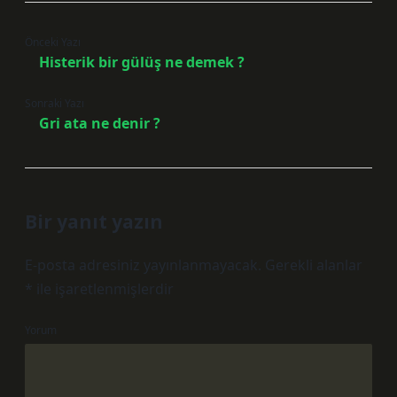
Önceki Yazı
Histerik bir gülüş ne demek ?
Sonraki Yazı
Gri ata ne denir ?
Bir yanıt yazın
E-posta adresiniz yayınlanmayacak.
Gerekli alanlar
*
ile işaretlenmişlerdir
Yorum