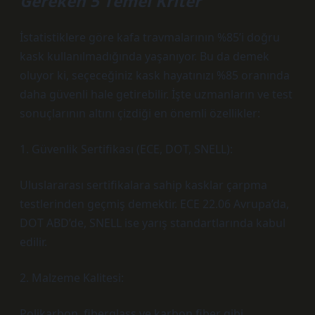
Gereken 5 Temel Kriter
İstatistiklere göre kafa travmalarının %85’i doğru
kask kullanılmadığında yaşanıyor. Bu da demek
oluyor ki, seçeceğiniz kask hayatınızı %85 oranında
daha güvenli hale getirebilir. İşte uzmanların ve test
sonuçlarının altını çizdiği en önemli özellikler:
1. Güvenlik Sertifikası (ECE, DOT, SNELL):
Uluslararası sertifikalara sahip kasklar çarpma
testlerinden geçmiş demektir. ECE 22.06 Avrupa’da,
DOT ABD’de, SNELL ise yarış standartlarında kabul
edilir.
2. Malzeme Kalitesi:
Polikarbon, fiberglass ve karbon fiber gibi