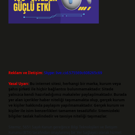
Reklam ve İletişim:
Skype: live:.cid.575569c608265c69
Yasal Uyarı:
Bu internet sitesi, herhangi bir marka, kurum veya
şahıs şirketi ile hiçbir bağlantısı bulunmamaktadır. Sitede
yalnızca kendi hazırladığımız makaleler paylaşılmaktadır. Burada
yer alan içerikler haber niteliği taşımamakta olup, gerçek kurum
ve kişiler hakkında paylaşım yapılmamaktadır. Gerçek kurum ve
kişiler ile isim benzerlikleri tamamen tesadüfidir. Sitemizdeki
bilgiler taslak halindedir ve tavsiye niteliği taşımazlar.
Sitemiz, 5651 Sayılı Kanun gereğince Bilgi Teknolojileri ve İletişim
Kurumu (BTK) tarafından onaylanmış bir Yer Sağlayıcı olarak hizmet