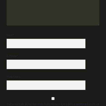
İsim*
E-Posta*
Web Sitesi
Daha sonraki yorumlarımda kullanılması için adım, e-posta adresim ve