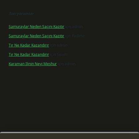
Son yorumlar
Samuraylar Neden Saçını Kazıtır
için
admin
Samuraylar Neden Saçını Kazıtır
için
Fadime
Tır Ne Kadar Kazandırır
için
admin
Tır Ne Kadar Kazandırır
için
Sevim
Karaman Ilinin Neyi Meşhur
için
admin
riş