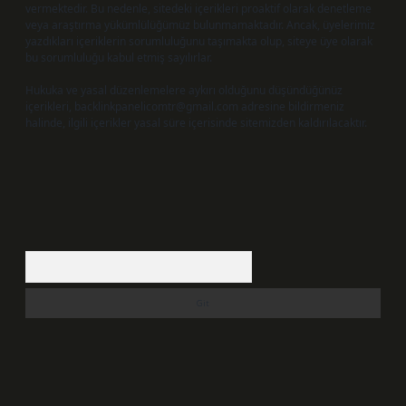
vermektedir. Bu nedenle, sitedeki içerikleri proaktif olarak denetleme
veya araştırma yükümlülüğümüz bulunmamaktadır. Ancak, üyelerimiz
yazdıkları içeriklerin sorumluluğunu taşımakta olup, siteye üye olarak
bu sorumluluğu kabul etmiş sayılırlar.
Hukuka ve yasal düzenlemelere aykırı olduğunu düşündüğünüz
içerikleri,
backlinkpanelicomtr@gmail.com
adresine bildirmeniz
halinde, ilgili içerikler yasal süre içerisinde sitemizden kaldırılacaktır.
Arama