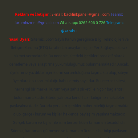
Reklam ve İletişim:
E-mail:
backlinkpaneli@gmail.com
Teams:
forumhizmeti@gmail.com
Whatsapp: 0262 606 0 726
Telegram:
@karabul
Yasal Uyarı:
Sitemiz, 5651 Sayılı Kanun gereğince Bilgi Teknolojileri ve
İletişim Kurumu (BTK) tarafından onaylanmış bir Yer Sağlayıcı olarak
hizmet vermektedir. Bu nedenle, sitedeki içerikleri proaktif olarak
denetleme veya araştırma yükümlülüğümüz bulunmamaktadır. Ancak,
üyelerimiz yazdıkları içeriklerin sorumluluğunu taşımakta olup, siteye
üye olarak bu sorumluluğu kabul etmiş sayılırlar. Bu internet sitesi,
herhangi bir marka, kurum veya şahıs şirketi ile hiçbir bağlantısı
bulunmamaktadır. Sitede yalnızca kendi hazırladığımız makaleler
paylaşılmaktadır. Burada yer alan içerikler haber niteliği taşımamakta
olup, gerçek kurum ve kişiler hakkında paylaşım yapılmamaktadır.
Gerçek kurum ve kişiler ile isim benzerlikleri tamamen tesadüfidir.
Sitemiz, kar amacı gütmeyen ve tamamen ücretsiz bir bilgi paylaşım