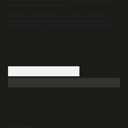
yazdıkları içeriklerin sorumluluğunu taşımakta olup, siteye üye olarak
bu sorumluluğu kabul etmiş sayılırlar.
Hukuka ve yasal düzenlemelere aykırı olduğunu düşündüğünüz
içerikleri,
backlinkpanelicomtr@gmail.com
adresine bildirmeniz
halinde, ilgili içerikler yasal süre içerisinde sitemizden kaldırılacaktır.
Arama
Son yorumlar