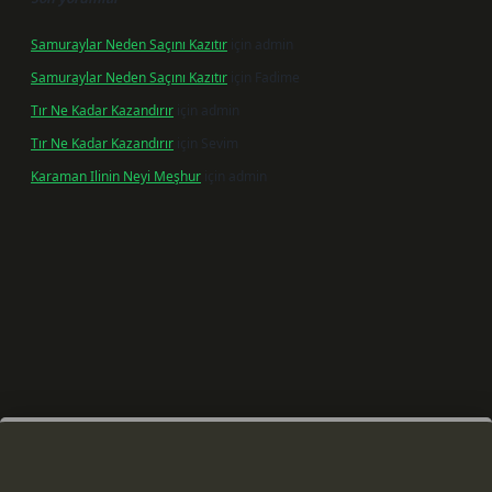
Samuraylar Neden Saçını Kazıtır
için
admin
Samuraylar Neden Saçını Kazıtır
için
Fadime
Tır Ne Kadar Kazandırır
için
admin
Tır Ne Kadar Kazandırır
için
Sevim
Karaman Ilinin Neyi Meşhur
için
admin
riş