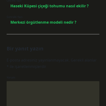
Önceki Yazı
Haseki Küpesi çiçeği tohumu nasıl ekilir ?
Sonraki Yazı
Merkezi örgütlenme modeli nedir ?
Bir yanıt yazın
E-posta adresiniz yayınlanmayacak.
Gerekli alanlar
*
ile işaretlenmişlerdir
Yorum