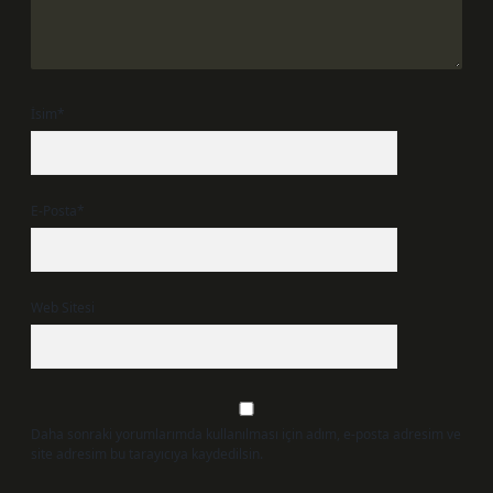
İsim*
E-Posta*
Web Sitesi
Daha sonraki yorumlarımda kullanılması için adım, e-posta adresim ve
site adresim bu tarayıcıya kaydedilsin.