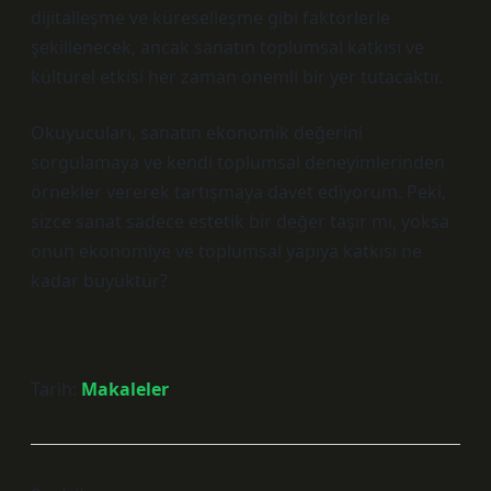
dijitalleşme ve küreselleşme gibi faktörlerle
şekillenecek, ancak sanatın toplumsal katkısı ve
kültürel etkisi her zaman önemli bir yer tutacaktır.
Okuyucuları, sanatın ekonomik değerini
sorgulamaya ve kendi toplumsal deneyimlerinden
örnekler vererek tartışmaya davet ediyorum. Peki,
sizce sanat sadece estetik bir değer taşır mı, yoksa
onun ekonomiye ve toplumsal yapıya katkısı ne
kadar büyüktür?
Tarih:
Makaleler