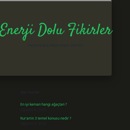
Enerji Dolu Fikirler
Hayatına güç katan neşeli öneriler!
Sidebar
betxper giriş
Son Yazılar
En iyi keman hangi ağaçtan ?
Ağustos 6, 2026
Kur’an’ın 3 temel konusu nedir ?
Ağustos 6, 2026