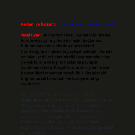
Reklam ve İletişim:
Skype: live:.cid.575569c608265c69
Yasal Uyarı:
Bu internet sitesi, herhangi bir marka,
kurum veya şahıs şirketi ile hiçbir bağlantısı
bulunmamaktadır. Sitede yalnızca kendi
hazırladığımız makaleler paylaşılmaktadır. Burada
yer alan içerikler haber niteliği taşımamakta olup,
gerçek kurum ve kişiler hakkında paylaşım
yapılmamaktadır. Gerçek kurum ve kişiler ile isim
benzerlikleri tamamen tesadüfidir. Sitemizdeki
bilgiler taslak halindedir ve tavsiye niteliği
taşımazlar.
Sitemiz, 5651 Sayılı Kanun gereğince Bilgi Teknolojileri
ve İletişim Kurumu (BTK) tarafından onaylanmış bir Yer
Sağlayıcı olarak hizmet vermektedir. Bu nedenle,
sitedeki içerikleri proaktif olarak denetleme veya
araştırma yükümlülüğümüz bulunmamaktadır. Ancak,
üyelerimiz yazdıkları içeriklerin sorumluluğunu
taşımakta olup, siteye üye olarak bu sorumluluğu kabul
etmiş sayılırlar.