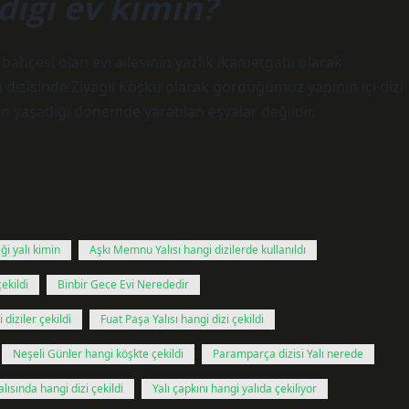
iği ev kimin?
bahçesi olan evi ailesinin yazlık ikametgahı olarak
 dizisinde Ziyagil Köşkü olarak gördüğümüz yapının içi dizi
inin yaşadığı dönemde yaratılan eşyalar değildir.
ği yalı kimin
Aşkı Memnu Yalısı hangi dizilerde kullanıldı
çekildi
Binbir Gece Evi Nerededir
 diziler çekildi
Fuat Paşa Yalısı hangi dizi çekildi
Neşeli Günler hangi köşkte çekildi
Paramparça dizisi Yalı nerede
lısında hangi dizi çekildi
Yalı çapkını hangi yalıda çekiliyor