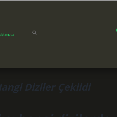
akkımızda
angi Diziler Çekildi