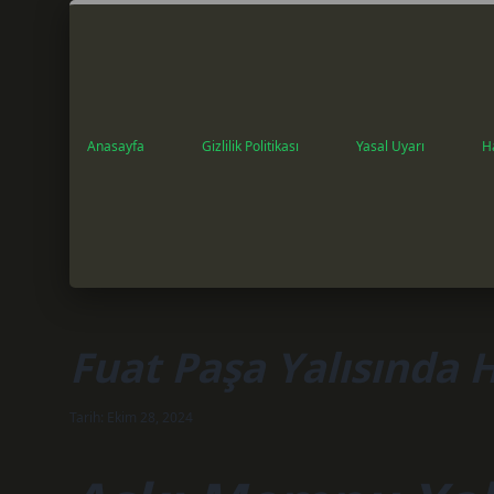
Anasayfa
Gizlilik Politikası
Yasal Uyarı
H
Fuat Paşa Yalısında H
Tarih: Ekim 28, 2024