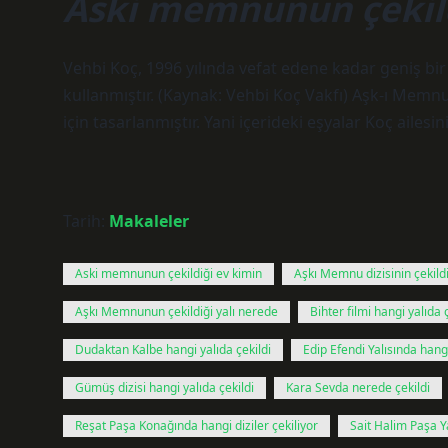
Aski memnunun çekild
Vehbi Koç, 1996 yılında vefat edene kadar geniş bir 
kullanmıştır. (Kaynak: Vehbi Koç Vakfı) Aşk-ı Memnu
için tasarlanmıştır. Yani içerideki eşyalar Koç ailes
Tarih:
Makaleler
Aski memnunun çekildiği ev kimin
Aşkı Memnu dizisinin çekildi
Aşkı Memnunun çekildiği yalı nerede
Bihter filmi hangi yalıda 
Dudaktan Kalbe hangi yalıda çekildi
Edip Efendi Yalısında hangi
Gümüş dizisi hangi yalıda çekildi
Kara Sevda nerede çekildi
Reşat Paşa Konağında hangi diziler çekiliyor
Sait Halim Paşa Ya