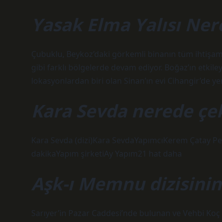
Yasak Elma Yalısı Ner
Çubuklu, Beykoz’daki görkemli binanın tüm ihtişamıy
gibi farklı bölgelerde devam ediyor. Boğaz’ın etkile
lokasyonlardan biri olan Sinan’ın evi Cihangir’de yer
Kara Sevda nerede çek
Kara Sevda (dizi)Kara SevdaYapımcıKerem Çatay Pe
dakikaYapım şirketiAy Yapım21 hat daha
Aşk-ı Memnu dizisinin 
Sarıyer’in Pazar Caddesi’nde bulunan ve Vehbi Koç V