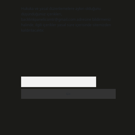
Hukuka ve yasal düzenlemelere aykırı olduğunu
düşündüğünüz içerikleri,
backlinkpanelicomtr@gmail.com
adresine bildirmeniz
halinde, ilgili içerikler yasal süre içerisinde sitemizden
kaldırılacaktır.
Arama