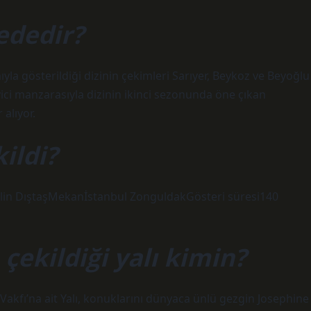
ededir?
la gösterildiği dizinin çekimleri Sarıyer, Beykoz ve Beyoğlu
yici manzarasıyla dizinin ikinci sezonunda öne çıkan
 alıyor.
ildi?
lin DıştaşMekanİstanbul ZonguldakGösteri süresi140
çekildiği yalı kimin?
akfı’na ait Yalı, konuklarını dünyaca ünlü gezgin Josephine