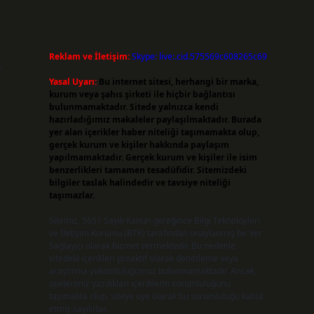
Reklam ve İletişim:
Skype: live:.cid.575569c608265c69
o
Yasal Uyarı:
Bu internet sitesi, herhangi bir marka,
kurum veya şahıs şirketi ile hiçbir bağlantısı
bulunmamaktadır. Sitede yalnızca kendi
hazırladığımız makaleler paylaşılmaktadır. Burada
yer alan içerikler haber niteliği taşımamakta olup,
gerçek kurum ve kişiler hakkında paylaşım
yapılmamaktadır. Gerçek kurum ve kişiler ile isim
benzerlikleri tamamen tesadüfidir. Sitemizdeki
bilgiler taslak halindedir ve tavsiye niteliği
taşımazlar.
Sitemiz, 5651 Sayılı Kanun gereğince Bilgi Teknolojileri
ve İletişim Kurumu (BTK) tarafından onaylanmış bir Yer
Sağlayıcı olarak hizmet vermektedir. Bu nedenle,
sitedeki içerikleri proaktif olarak denetleme veya
araştırma yükümlülüğümüz bulunmamaktadır. Ancak,
üyelerimiz yazdıkları içeriklerin sorumluluğunu
taşımakta olup, siteye üye olarak bu sorumluluğu kabul
etmiş sayılırlar.