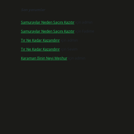
Son yorumlar
Samuraylar Neden Saçını Kazıtır
için
admin
Samuraylar Neden Saçını Kazıtır
için
Fadime
Tır Ne Kadar Kazandırır
için
admin
Tır Ne Kadar Kazandırır
için
Sevim
Karaman Ilinin Neyi Meşhur
için
admin