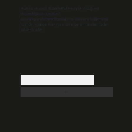
Hukuka ve yasal düzenlemelere aykırı olduğunu
düşündüğünüz içerikleri,
backlinkpanelicomtr@gmail.com
adresine bildirmeniz
halinde, ilgili içerikler yasal süre içerisinde sitemizden
kaldırılacaktır.
Arama