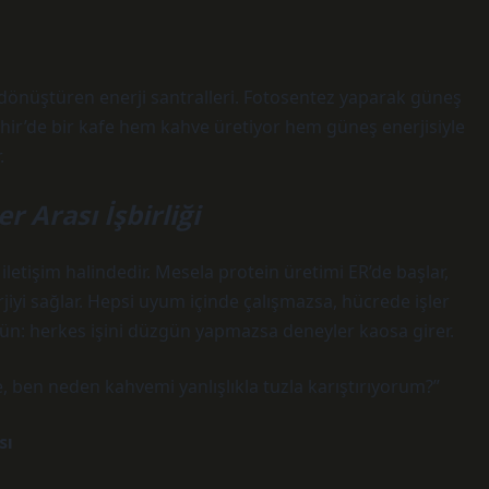
ğe dönüştüren enerji santralleri. Fotosentez yaparak güneş
şehir’de bir kafe hem kahve üretiyor hem güneş enerjisiyle
.
r Arası İşbirliği
 iletişim halindedir. Mesela protein üretimi ER’de başlar,
jiyi sağlar. Hepsi uyum içinde çalışmazsa, hücrede işler
şün: herkes işini düzgün yapmazsa deneyler kaosa girer.
, ben neden kahvemi yanlışlıkla tuzla karıştırıyorum?”
sı