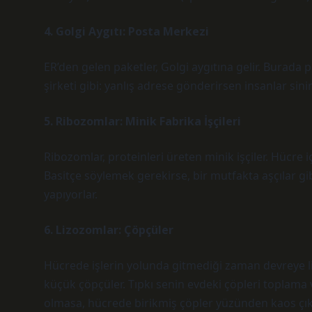
4. Golgi Aygıtı: Posta Merkezi
ER’den gelen paketler, Golgi aygıtına gelir. Burada p
şirketi gibi: yanlış adrese gönderirsen insanlar sinirl
5. Ribozomlar: Minik Fabrika İşçileri
Ribozomlar, proteinleri üreten minik işçiler. Hücre iç
Basitçe söylemek gerekirse, bir mutfakta aşçılar gi
yapıyorlar.
6. Lizozomlar: Çöpçüler
Hücrede işlerin yolunda gitmediği zaman devreye l
küçük çöpçüler. Tıpkı senin evdeki çöpleri toplama v
olmasa, hücrede birikmiş çöpler yüzünden kaos çık