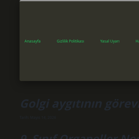
Anasayfa
Gizlilik Politikası
Yasal Uyarı
H
Golgi aygıtının görevi
Tarih: Mayıs 14, 2026
9. Sınıf Organeller Ne