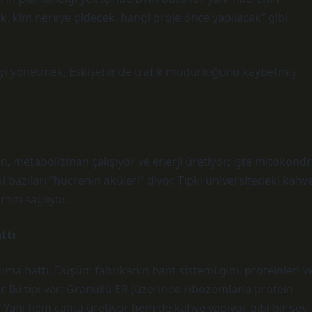
cak, kim nereye gidecek, hangi proje önce yapılacak” gibi
reyi yönetmek, Eskişehir’de trafik müdürlüğünü kaybetmiş
n, metabolizman çalışıyor ve enerji üretiyor; işte mitokondr
 bazıları “hücrenin aküleri” diyor. Tıpkı üniversitedeki kahv
mızı sağlıyor.
ttı
ma hattı. Düşün: fabrikanın bant sistemi gibi, proteinleri v
er. İki tipi var: Granüllü ER (üzerinde ribozomlarla protein
). Yani hem çanta üretiyor hem de kahve yapıyor gibi bir şey!