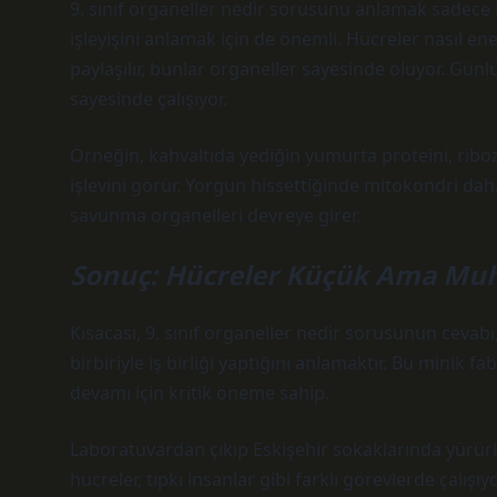
9. sınıf organeller nedir sorusunu anlamak sadece b
işleyişini anlamak için de önemli. Hücreler nasıl enerji
paylaşılır, bunlar organeller sayesinde oluyor. Gü
sayesinde çalışıyor.
Örneğin, kahvaltıda yediğin yumurta proteini, rib
işlevini görür. Yorgun hissettiğinde mitokondri dah
savunma organelleri devreye girer.
Sonuç: Hücreler Küçük Ama Mu
Kısacası, 9. sınıf organeller nedir sorusunun cevabı,
birbiriyle iş birliği yaptığını anlamaktır. Bu minik fa
devamı için kritik öneme sahip.
Laboratuvardan çıkıp Eskişehir sokaklarında yür
hücreler, tıpkı insanlar gibi farklı görevlerde çalışıy