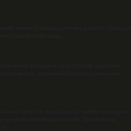
aketler etiketlenir ve doğru adreslere gönderilir. Tıpkı karg
enir, hücrede de işler karışır.
inde serbest dolaşabilirler ya da ER’e bağlı çalışabilirler.
bi düşünebilirsin: malzemeleri alıp tariflere göre yemek
izozomlar girer. Eski veya bozulmuş maddeleri parçalayan
e ayrıştırma görevini yapan biri gibi. Eğer lizozomlar
ar.