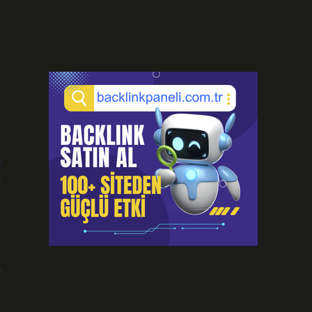
i
e
e