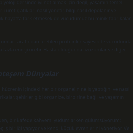
iyoloji dersinde iyi not almak için değil, yaşamın temel
 üretir, atıkları nasıl yönetir, bilgi nasıl depolanır ve
nlük hayatta fark etmesek de vücudumuz bu minik fabrikalar
ozomlar tarafından üretilen proteinler sayesinde vücudunda
a fazla enerji üretir. Hasta olduğunda lizozomlar ve diğer
hteşem Dünyalar
 hücrenin içindeki her bir organelin ne iş yaptığını ve nasıl
brikalar, şehirler gibi organize, birbirine bağlı ve yaşamın
ürken, bir kafede kahvemi yudumlarken gülümsüyorum:
or, iş birliği yapıyor ve kendi küçük evrenlerini yönetiyor. Ve