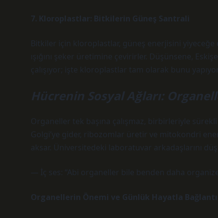
7. Kloroplastlar: Bitkilerin Güneş Santrali
Bitkiler için kloroplastlar, güneş enerjisini yiyece
ışığını şeker üretimine çevirirler. Düşünsene, Eski
çalışıyor; işte kloroplastlar tam olarak bunu yapıyor
Hücrenin Sosyal Ağları: Organelle
Organeller tek başına çalışmaz, birbirleriyle sürekli
Golgi’ye gider, ribozomlar üretir ve mitokondri ener
aksar. Üniversitedeki laboratuvar arkadaşlarını dü
— İç ses: “Abi organeller bile benden daha organize
Organellerin Önemi ve Günlük Hayatla Bağlantı