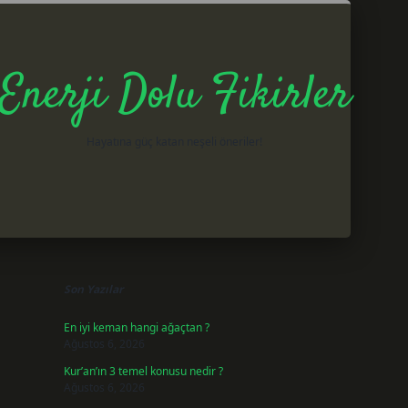
Enerji Dolu Fikirler
Hayatına güç katan neşeli öneriler!
Sidebar
betxper gir
Son Yazılar
En iyi keman hangi ağaçtan ?
Ağustos 6, 2026
Kur’an’ın 3 temel konusu nedir ?
Ağustos 6, 2026