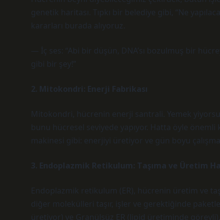
genetik haritası. Tıpkı bir belediye gibi, “Ne yapıla
kararları burada alıyoruz.
— İç ses: “Abi bir düşün, DNA’sı bozulmuş bir hüc
gibi bir şey!”
2. Mitokondri: Enerji Fabrikası
Mitokondri, hücrenin enerji santrali. Yemek yiyorsu
bunu hücresel seviyede yapıyor. Hatta öyle önemli ki
makinesi gibi: enerjiyi üretiyor ve gün boyu çalışma
3. Endoplazmik Retikulum: Taşıma ve Üretim Ha
Endoplazmik retikulum (ER), hücrenin üretim ve taşı
diğer molekülleri taşır, işler ve gerektiğinde paketl
üretiyor) ve Granülsüz ER (lipid üretiminde görevli