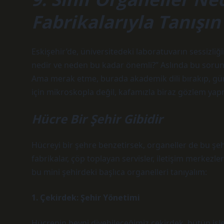
Fabrikalarıyla Tanışın
Eskişehir’de, üniversitedeki laboratuvarın sessizliğ
nedir ve neden bu kadar önemli?” Aslında bu sorunu
Ama merak etme, burada akademik dili bırakıp, gün
için mikroskopla değil, kafamızla biraz gözlem yap
Hücre Bir Şehir Gibidir
Hücreyi bir şehre benzetirsek, organeller de bu şehr
fabrikalar, çöp toplayan servisler, iletişim merkezl
bu mini şehirdeki başlıca organelleri tanıyalım:
1. Çekirdek: Şehir Yönetimi
Hücrenin beyni diyebileceğimiz çekirdek, bütün işle