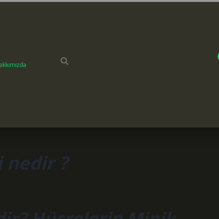
akkımızda
 nedir ?
dir? Hücrelerin Minik