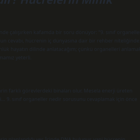
inde çalışırken kafamda bir soru dönüyor: “9. sınıf organelle
n cevabı, hücrenin iç dünyasına dair bir rehber niteliğinde
lük hayatın dilinde anlatacağım; çünkü organelleri anlama
mamız yeterli.
in farklı görevlerdeki binaları olur. Mesela enerji üreten
eri… 9. sınıf organeller nedir sorusunu cevaplamak için önce
rin planlandığı yer. İçinde DNA bulunur, yani hücrenin