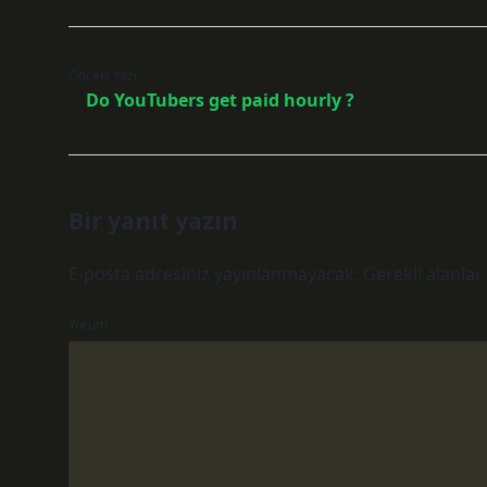
Önceki Yazı
Do YouTubers get paid hourly ?
Bir yanıt yazın
E-posta adresiniz yayınlanmayacak.
Gerekli alanlar
Yorum