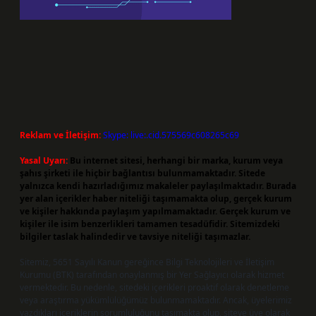
Reklam ve İletişim:
Skype: live:.cid.575569c608265c69
Yasal Uyarı:
Bu internet sitesi, herhangi bir marka, kurum veya
şahıs şirketi ile hiçbir bağlantısı bulunmamaktadır. Sitede
yalnızca kendi hazırladığımız makaleler paylaşılmaktadır. Burada
yer alan içerikler haber niteliği taşımamakta olup, gerçek kurum
ve kişiler hakkında paylaşım yapılmamaktadır. Gerçek kurum ve
kişiler ile isim benzerlikleri tamamen tesadüfidir. Sitemizdeki
bilgiler taslak halindedir ve tavsiye niteliği taşımazlar.
Sitemiz, 5651 Sayılı Kanun gereğince Bilgi Teknolojileri ve İletişim
Kurumu (BTK) tarafından onaylanmış bir Yer Sağlayıcı olarak hizmet
vermektedir. Bu nedenle, sitedeki içerikleri proaktif olarak denetleme
veya araştırma yükümlülüğümüz bulunmamaktadır. Ancak, üyelerimiz
yazdıkları içeriklerin sorumluluğunu taşımakta olup, siteye üye olarak