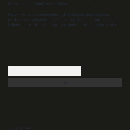
bu sorumluluğu kabul etmiş sayılırlar.
Hukuka ve yasal düzenlemelere aykırı olduğunu düşündüğünüz
içerikleri,
backlinkpanelicomtr@gmail.com
adresine bildirmeniz
halinde, ilgili içerikler yasal süre içerisinde sitemizden kaldırılacaktır.
Arama
Son yorumlar