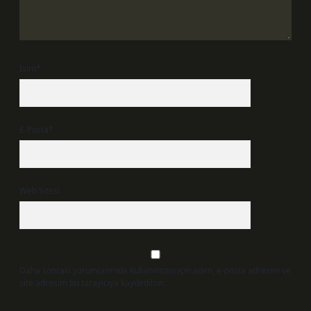
İsim*
E-Posta*
Web Sitesi
Daha sonraki yorumlarımda kullanılması için adım, e-posta adresim ve
site adresim bu tarayıcıya kaydedilsin.