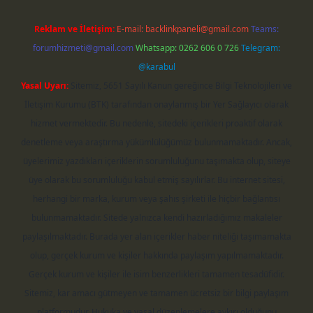
Reklam ve İletişim:
E-mail:
backlinkpaneli@gmail.com
Teams:
forumhizmeti@gmail.com
Whatsapp: 0262 606 0 726
Telegram:
@karabul
Yasal Uyarı:
Sitemiz, 5651 Sayılı Kanun gereğince Bilgi Teknolojileri ve
İletişim Kurumu (BTK) tarafından onaylanmış bir Yer Sağlayıcı olarak
hizmet vermektedir. Bu nedenle, sitedeki içerikleri proaktif olarak
denetleme veya araştırma yükümlülüğümüz bulunmamaktadır. Ancak,
üyelerimiz yazdıkları içeriklerin sorumluluğunu taşımakta olup, siteye
üye olarak bu sorumluluğu kabul etmiş sayılırlar. Bu internet sitesi,
herhangi bir marka, kurum veya şahıs şirketi ile hiçbir bağlantısı
bulunmamaktadır. Sitede yalnızca kendi hazırladığımız makaleler
paylaşılmaktadır. Burada yer alan içerikler haber niteliği taşımamakta
olup, gerçek kurum ve kişiler hakkında paylaşım yapılmamaktadır.
Gerçek kurum ve kişiler ile isim benzerlikleri tamamen tesadüfidir.
Sitemiz, kar amacı gütmeyen ve tamamen ücretsiz bir bilgi paylaşım
platformudur. Hukuka ve yasal düzenlemelere aykırı olduğunu