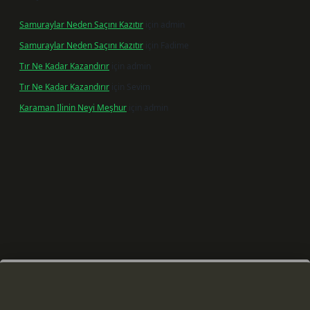
Samuraylar Neden Saçını Kazıtır
için
admin
Samuraylar Neden Saçını Kazıtır
için
Fadime
Tır Ne Kadar Kazandırır
için
admin
Tır Ne Kadar Kazandırır
için
Sevim
Karaman Ilinin Neyi Meşhur
için
admin
er giriş