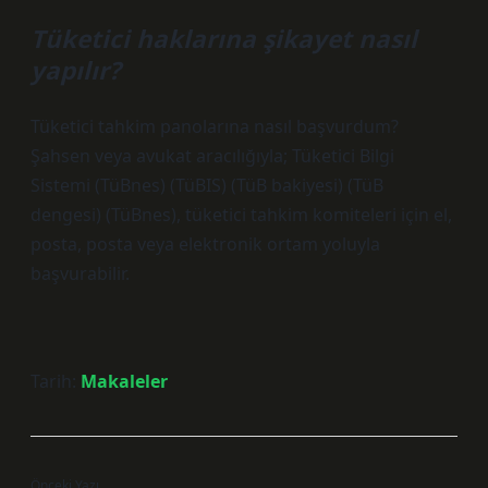
Tüketici haklarına şikayet nasıl
yapılır?
Tüketici tahkim panolarına nasıl başvurdum?
Şahsen veya avukat aracılığıyla; Tüketici Bilgi
Sistemi (TüBnes) (TüBIS) (TüB bakiyesi) (TüB
dengesi) (TüBnes), tüketici tahkim komiteleri için el,
posta, posta veya elektronik ortam yoluyla
başvurabilir.
Tarih:
Makaleler
Önceki Yazı