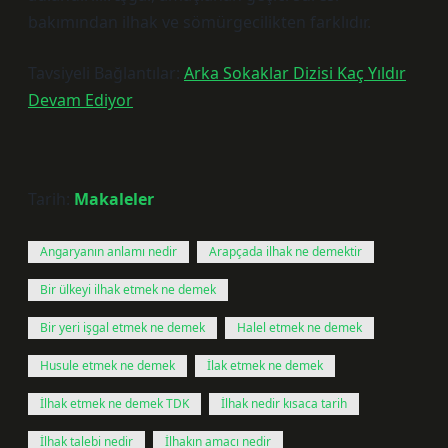
bakımından ilhak ve sömürgecilikten farklıdır.
Tavsiyeli Bağlantılar:
Arka Sokaklar Dizisi Kaç Yıldır
Devam Ediyor
Tarih:
Makaleler
Angaryanın anlamı nedir
Arapçada ilhak ne demektir
Bir ülkeyi ilhak etmek ne demek
Bir yeri işgal etmek ne demek
Halel etmek ne demek
Husule etmek ne demek
İlak etmek ne demek
İlhak etmek ne demek TDK
İlhak nedir kısaca tarih
İlhak talebi nedir
İlhakın amacı nedir