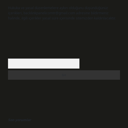
Hukuka ve yasal düzenlemelere aykırı olduğunu düşündüğünüz
içerikleri,
backlinkpanelicomtr@gmail.com
adresine bildirmeniz
halinde, ilgili içerikler yasal süre içerisinde sitemizden kaldırılacaktır.
Arama
Son yorumlar