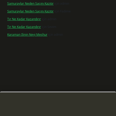
Samuraylar Neden Saçını Kazıtır
için
admin
Samuraylar Neden Saçını Kazıtır
için
Fadime
Tır Ne Kadar Kazandırır
için
admin
Tır Ne Kadar Kazandırır
için
Sevim
Karaman Ilinin Neyi Meşhur
için
admin
iş