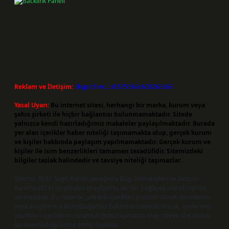
Reklam ve İletişim:
Skype: live:.cid.575569c608265c69
Yasal Uyarı:
Bu internet sitesi, herhangi bir marka, kurum veya
şahıs şirketi ile hiçbir bağlantısı bulunmamaktadır. Sitede
yalnızca kendi hazırladığımız makaleler paylaşılmaktadır. Burada
yer alan içerikler haber niteliği taşımamakta olup, gerçek kurum
ve kişiler hakkında paylaşım yapılmamaktadır. Gerçek kurum ve
kişiler ile isim benzerlikleri tamamen tesadüfidir. Sitemizdeki
bilgiler taslak halindedir ve tavsiye niteliği taşımazlar.
Sitemiz, 5651 Sayılı Kanun gereğince Bilgi Teknolojileri ve İletişim
Kurumu (BTK) tarafından onaylanmış bir Yer Sağlayıcı olarak hizmet
vermektedir. Bu nedenle, sitedeki içerikleri proaktif olarak denetleme
veya araştırma yükümlülüğümüz bulunmamaktadır. Ancak, üyelerimiz
yazdıkları içeriklerin sorumluluğunu taşımakta olup, siteye üye olarak
bu sorumluluğu kabul etmiş sayılırlar.