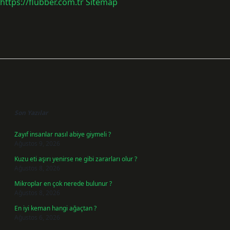
https://flubber.com.tr
Sitemap
Sidebar
Son Yazılar
Zayıf insanlar nasıl abiye giymeli ?
Ağustos 9, 2026
Kuzu eti aşırı yenirse ne gibi zararları olur ?
Ağustos 8, 2026
Mikroplar en çok nerede bulunur ?
Ağustos 8, 2026
En iyi keman hangi ağaçtan ?
Ağustos 6, 2026