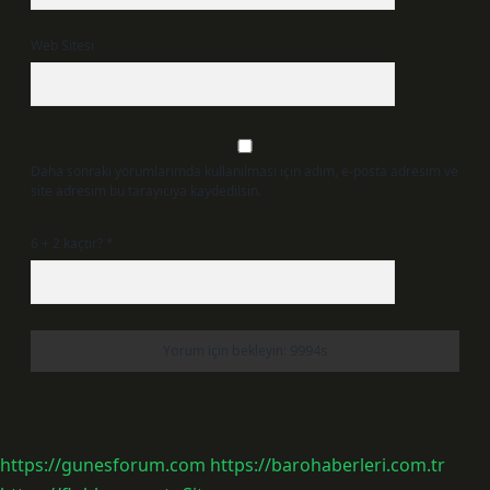
Web Sitesi
Daha sonraki yorumlarımda kullanılması için adım, e-posta adresim ve
site adresim bu tarayıcıya kaydedilsin.
6 + 2 kaçtır?
*
https://gunesforum.com
https://barohaberleri.com.tr