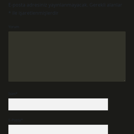
E-posta adresiniz yayınlanmayacak.
Gerekli alanlar
*
ile işaretlenmişlerdir
Yorum
İsim*
E-Posta*