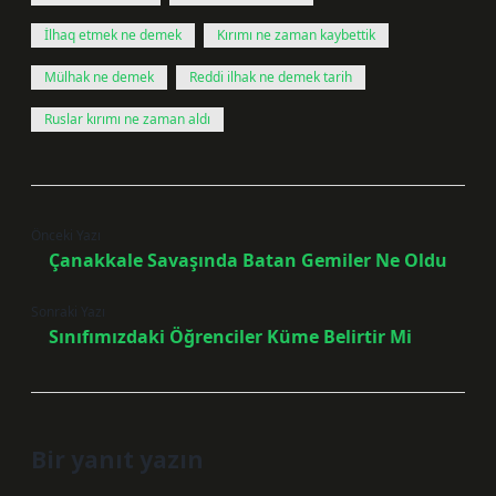
İlhaq etmek ne demek
Kırımı ne zaman kaybettik
Mülhak ne demek
Reddi ilhak ne demek tarih
Ruslar kırımı ne zaman aldı
Önceki Yazı
Çanakkale Savaşında Batan Gemiler Ne Oldu
Sonraki Yazı
Sınıfımızdaki Öğrenciler Küme Belirtir Mi
Bir yanıt yazın