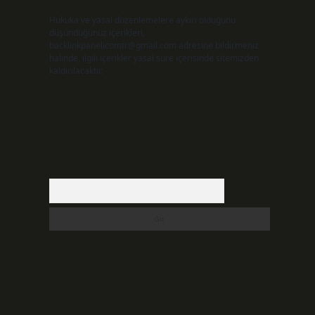
Hukuka ve yasal düzenlemelere aykırı olduğunu
düşündüğünüz içerikleri,
backlinkpanelicomtr@gmail.com
adresine bildirmeniz
halinde, ilgili içerikler yasal süre içerisinde sitemizden
kaldırılacaktır.
ı
Arama
r