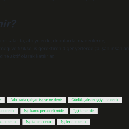
nir?
 fabrikalarda, atölyelerde, depolarda, madenlerde,
eği ve fiziksel iş gerektiren diğer yerlerde çalışan insanlar
ine aktif olarak katılırlar.
r
Fabrikada çalışan işçiye ne denir
Günlük çalışan işçiye ne denir
rubu nedir
İşçi kamu personeli midir
İşçi kimlerdir
ına ne denir
İşçi tanımı nedir
İşçilere ne denir