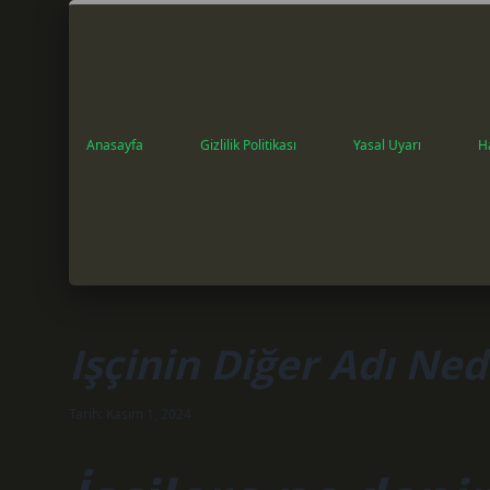
Anasayfa
Gizlilik Politikası
Yasal Uyarı
H
Işçinin Diğer Adı Ned
Tarih: Kasım 1, 2024