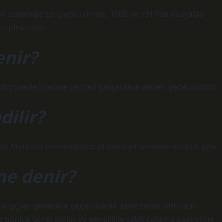
ir sistemdir. En çarpıcı örnek, 1905 ve 1917’de Rusya’da
kurulmasıydı.
enir?
i görevleri yerine getiren çalışanlara verilen genel isimdir.
edilir?
dir. Marksist terminolojide proletarya terimine karşılık gelir.
ne denir?
ük işçiler genellikle geçici olarak sabit süreli istihdam
kle günlük ücret alırlar ve genellikle sabit çalışma saatlerine