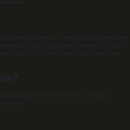
şılmaktadır.
ıf, tüketim alışkanlıklarının tutsağı olmuş; tüketimin yanı
de tüketen; varoluşunun hiçbir anlamı olmayan, kendi özgür
leyen; hiçbir tutumu, tavrı, projesi olmayan insanlardan
nir?
dan Türkçeye geçmiştir. Türk Dil Kurumu “bourgeois”
önermiştir.