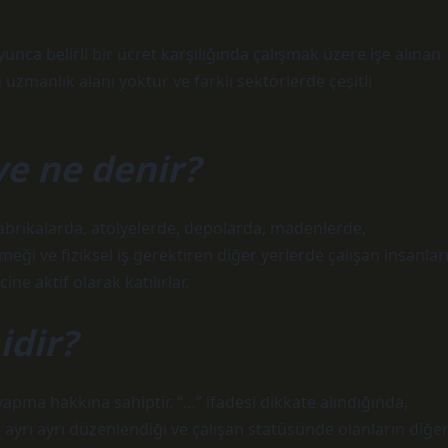
oyunca belirli bir ücret karşılığında çalışmak üzere işe alınan
ya uzmanlık alanı yoktur ve farklı sektörlerde çeşitli
ye ne denir?
 fabrikalarda, atölyelerde, depolarda, madenlerde,
eği ve fiziksel iş gerektiren diğer yerlerde çalışan insanlar
ine aktif olarak katılırlar.
idir?
apma hakkına sahiptir. “…” ifadesi dikkate alındığında,
 ayrı ayrı düzenlendiği ve çalışan statüsünde olanların diğe