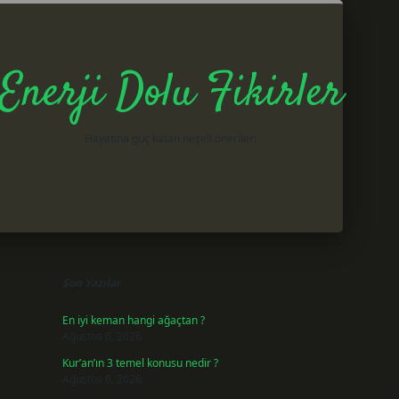
Enerji Dolu Fikirler
Hayatına güç katan neşeli öneriler!
Sidebar
betxper giri
Son Yazılar
En iyi keman hangi ağaçtan ?
Ağustos 6, 2026
Kur’an’ın 3 temel konusu nedir ?
Ağustos 6, 2026