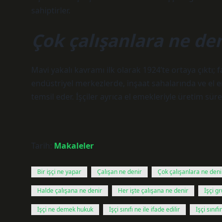
sahiptirler.
Çok çalışanlara ne de
Mavi yakalı kavramı ilk olarak 1924’te ortaya çıktı;
endüstriyel merkezlerde, inşaat sahalarında ve el em
temsil eder. İşçiler ayrıca el emekleriyle üretim sürec
Tarih:
Makaleler
Bir işçi ne yapar
Çalışan ne denir
Çok çalışanlara ne deni
Halde çalışana ne denir
Her işte çalışana ne denir
İşçi g
İşçi ne demek hukuk
İşçi sınıfı ne ile ifade edilir
İşçi sınıf