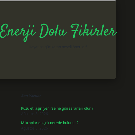
Enerji Dolu Fikirler
Hayatına güç katan neşeli öneriler!
Sidebar
betxper gi
Son Yazılar
Kuzu eti aşırı yenirse ne gibi zararları olur ?
Ağustos 8, 2026
Mikroplar en çok nerede bulunur ?
Ağustos 8, 2026