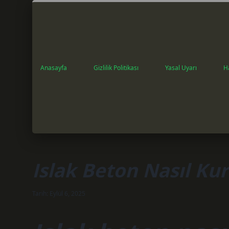
Anasayfa
Gizlilik Politikası
Yasal Uyarı
H
Islak Beton Nasıl Ku
Tarih: Eylül 6, 2025