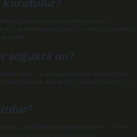
l kurutulur?
va sirkülasyonunu kolaylaştırmak ve buharlaşmayı
hazlarını ve nem düşüşünü koyun. Su hasarı çok düşükse, bir
cı olabilir.
ur soğukta mı?
üresini kısaltır. Harç, hava sıcaklığından 24 saat sonra 26
sertleşir. Bununla birlikte, betonun güç kazanması 28 güne
tulur?
larını, klima sistemlerini ve pencereleri açın. Bu, hava
 nemlendirme cihazı kiralayın veya satın alın.