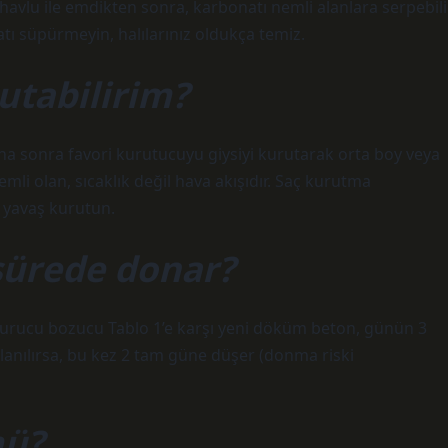
havlu ile emdikten sonra, karbonatı nemli alanlara serpebili
atı süpürmeyin, halılarınız oldukça temiz.
rutabilirim?
daha sonra favori kurutucuyu giysiyi kurutarak orta boy veya
mli olan, sıcaklık değil hava akışıdır. Saç kurutma
ş yavaş kurutun.
sürede donar?
urucu bozucu Tablo 1’e karşı yeni döküm beton, günün 3
llanılırsa, bu kez 2 tam güne düşer (donma riski
mü?