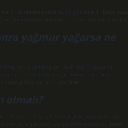
ilmelidir. Küretme süresi en az 4-7 gün olmalıdır. Beton yüze
yileşme işlemi betonun bitiminden 12 saat sonra başlatılmalıdır
onra yağmur yağarsa ne
i sonuç, yanlış zamanda aşırı sıcak, soğuk veya nemi
orunludur çünkü çimento parçacıklarını yıkayabilir ve
nmazsa yüzey kusurları oluşturabilir.
n olmalı?
k 28 gün sürer. Genç beton / yeşil beton bu dört hafta
ilmiş beton 28 gün sonra yapı malzemesi olarak adlandırılır