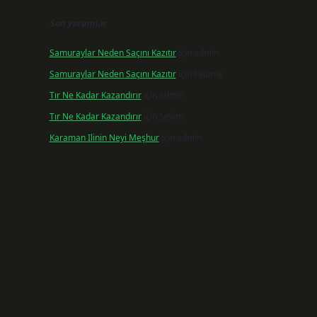
Son yorumlar
Samuraylar Neden Saçını Kazıtır
için
admin
Samuraylar Neden Saçını Kazıtır
için
Fadime
Tır Ne Kadar Kazandırır
için
admin
Tır Ne Kadar Kazandırır
için
Sevim
Karaman Ilinin Neyi Meşhur
için
admin