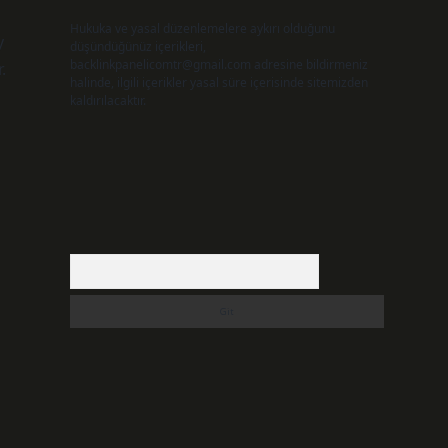
Hukuka ve yasal düzenlemelere aykırı olduğunu
y
düşündüğünüz içerikleri,
backlinkpanelicomtr@gmail.com
adresine bildirmeniz
.
halinde, ilgili içerikler yasal süre içerisinde sitemizden
kaldırılacaktır.
Arama