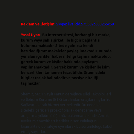
Reklam ve İletişim:
Skype: live:.cid.575569c608265c69
Yasal Uyarı:
Bu internet sitesi, herhangi bir marka,
kurum veya şahıs şirketi ile hiçbir bağlantısı
bulunmamaktadır. Sitede yalnızca kendi
hazırladığımız makaleler paylaşılmaktadır. Burada
yer alan içerikler haber niteliği taşımamakta olup,
gerçek kurum ve kişiler hakkında paylaşım
yapılmamaktadır. Gerçek kurum ve kişiler ile isim
benzerlikleri tamamen tesadüfidir. Sitemizdeki
bilgiler taslak halindedir ve tavsiye niteliği
taşımazlar.
Sitemiz, 5651 Sayılı Kanun gereğince Bilgi Teknolojileri
ve İletişim Kurumu (BTK) tarafından onaylanmış bir Yer
Sağlayıcı olarak hizmet vermektedir. Bu nedenle,
sitedeki içerikleri proaktif olarak denetleme veya
araştırma yükümlülüğümüz bulunmamaktadır. Ancak,
üyelerimiz yazdıkları içeriklerin sorumluluğunu
taşımakta olup, siteye üye olarak bu sorumluluğu kabul
etmiş sayılırlar.