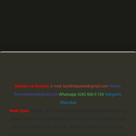
giriş
Reklam ve İletişim:
E-mail:
backlinkpaneli@gmail.com
Teams:
forumhizmeti@gmail.com
Whatsapp: 0262 606 0 726
Telegram:
@karabul
Yasal Uyarı:
Sitemiz, 5651 Sayılı Kanun gereğince Bilgi Teknolojileri ve
İletişim Kurumu (BTK) tarafından onaylanmış bir Yer Sağlayıcı olarak
hizmet vermektedir. Bu nedenle, sitedeki içerikleri proaktif olarak
denetleme veya araştırma yükümlülüğümüz bulunmamaktadır. Ancak,