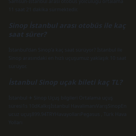
Samsun-İstanbul arası otobüs yolculuğu ortalama
11 saat 21 dakika sürmektedir.
Sinop İstanbul arası otobüs ile kaç
saat sürer?
İstanbul’dan Sinop’a kaç saat sürüyor? İstanbul ile
Sinop arasındaki en hızlı uçuşumuz yaklaşık 10 saat
sürüyor.
İstanbul Sinop uçak bileti kaç TL?
İstanbul ✈ Sinop Uçuş bilgileri Ortalama uçuş
süresi1s 10dKalkışİstanbul HavalimanıVarışSinopEn
ucuz uçuş899.94TRYHavayollarıPegasus , Türk Hava
Yolları