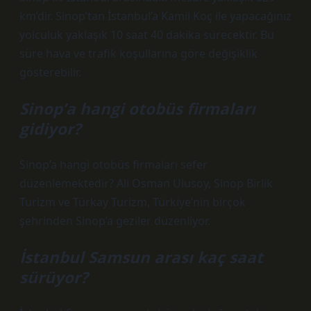
km’dir. Sinop’tan İstanbul’a Kamil Koç ile yapacağınız
yolculuk yaklaşık 10 saat 40 dakika sürecektir. Bu
süre hava ve trafik koşullarına göre değişiklik
gösterebilir.
Sinop’a hangi otobüs firmaları
gidiyor?
Sinop’a hangi otobüs firmaları sefer
düzenlemektedir? Ali Osman Ulusoy, Sinop Birlik
Turizm ve Türkay Turizm, Türkiye’nin birçok
şehrinden Sinop’a geziler düzenliyor.
İstanbul Samsun arası kaç saat
sürüyor?