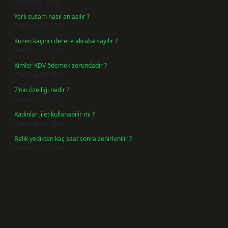
Ağustos 4, 2026
Yerli susam nasıl anlaşılır ?
Temmuz 29, 2026
Kuzen kaçıncı derece akraba sayılır ?
Temmuz 27, 2026
Kimler KDV ödemek zorundadır ?
Temmuz 25, 2026
7’nin özelliği nedir ?
Temmuz 24, 2026
Kadınlar jilet kullanabilir mi ?
Temmuz 23, 2026
Balık yedikten kaç saat sonra zehirlenilir ?
Temmuz 21, 2026