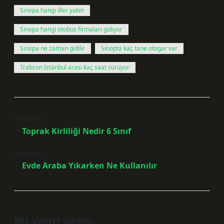
Sinopa hangi iller yakın
Sinopa hangi otobüs firmaları gidiyor
Sinopa ne zaman gidilir
Sinopta kaç tane otogar var
Trabzon İstanbul arası kaç saat sürüyor
Önceki Yazı
Toprak Kirliliği Nedir 6 Sınıf
Sonraki Yazı
Evde Araba Yıkarken Ne Kullanılır
Bir yanıt yazın