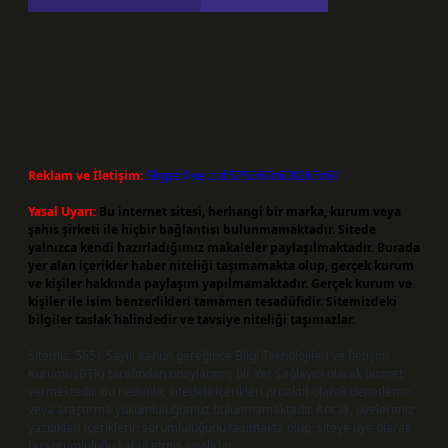
Reklam ve İletişim:
Skype: live:.cid.575569c608265c69
Yasal Uyarı:
Bu internet sitesi, herhangi bir marka, kurum veya
şahıs şirketi ile hiçbir bağlantısı bulunmamaktadır. Sitede
yalnızca kendi hazırladığımız makaleler paylaşılmaktadır. Burada
yer alan içerikler haber niteliği taşımamakta olup, gerçek kurum
ve kişiler hakkında paylaşım yapılmamaktadır. Gerçek kurum ve
kişiler ile isim benzerlikleri tamamen tesadüfidir. Sitemizdeki
bilgiler taslak halindedir ve tavsiye niteliği taşımazlar.
Sitemiz, 5651 Sayılı Kanun gereğince Bilgi Teknolojileri ve İletişim
Kurumu (BTK) tarafından onaylanmış bir Yer Sağlayıcı olarak hizmet
vermektedir. Bu nedenle, sitedeki içerikleri proaktif olarak denetleme
veya araştırma yükümlülüğümüz bulunmamaktadır. Ancak, üyelerimiz
yazdıkları içeriklerin sorumluluğunu taşımakta olup, siteye üye olarak
bu sorumluluğu kabul etmiş sayılırlar.