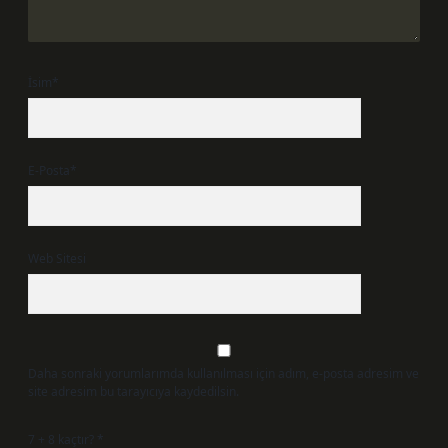
İsim*
E-Posta*
Web Sitesi
Daha sonraki yorumlarımda kullanılması için adım, e-posta adresim ve
site adresim bu tarayıcıya kaydedilsin.
7 + 8 kaçtır?
*