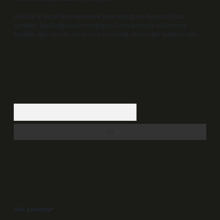
Hukuka ve yasal düzenlemelere aykırı olduğunu düşündüğünüz
içerikleri,
backlinkpanelicomtr@gmail.com
adresine bildirmeniz
halinde, ilgili içerikler yasal süre içerisinde sitemizden kaldırılacaktır.
Arama
Son yorumlar