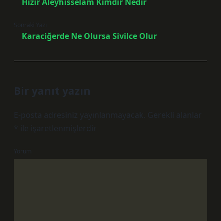
Hızır Aleyhisselam Kimdir Nedir
Sonraki Yazı
Karaciğerde Ne Olursa Sivilce Olur
Bir yanıt yazın
E-posta adresiniz yayınlanmayacak.
Gerekli alanlar
*
ile işaretlenmişlerdir
Yorum