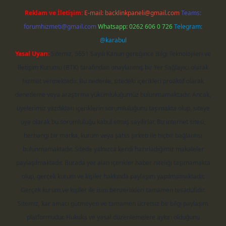
Reklam ve İletişim:
E-mail:
backlinkpaneli@gmail.com
Teams:
forumhizmeti@gmail.com
Whatsapp: 0262 606 0 726
Telegram:
@karabul
Yasal Uyarı:
Sitemiz, 5651 Sayılı Kanun gereğince Bilgi Teknolojileri ve
İletişim Kurumu (BTK) tarafından onaylanmış bir Yer Sağlayıcı olarak
hizmet vermektedir. Bu nedenle, sitedeki içerikleri proaktif olarak
denetleme veya araştırma yükümlülüğümüz bulunmamaktadır. Ancak,
üyelerimiz yazdıkları içeriklerin sorumluluğunu taşımakta olup, siteye
üye olarak bu sorumluluğu kabul etmiş sayılırlar. Bu internet sitesi,
herhangi bir marka, kurum veya şahıs şirketi ile hiçbir bağlantısı
bulunmamaktadır. Sitede yalnızca kendi hazırladığımız makaleler
paylaşılmaktadır. Burada yer alan içerikler haber niteliği taşımamakta
olup, gerçek kurum ve kişiler hakkında paylaşım yapılmamaktadır.
Gerçek kurum ve kişiler ile isim benzerlikleri tamamen tesadüfidir.
Sitemiz, kar amacı gütmeyen ve tamamen ücretsiz bir bilgi paylaşım
platformudur. Hukuka ve yasal düzenlemelere aykırı olduğunu