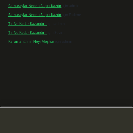
Samuraylar Neden Saçını Kazıtır
için
admin
Samuraylar Neden Saçını Kazıtır
için
Fadime
Tır Ne Kadar Kazandırır
için
admin
Tır Ne Kadar Kazandırır
için
Sevim
Karaman Ilinin Neyi Meşhur
için
admin
 giriş