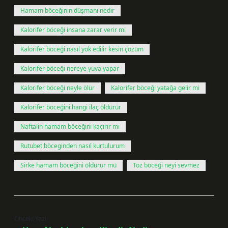
Hamam böceğinin düşmanı nedir
Kalorifer böceği insana zarar verir mi
Kalorifer böceği nasıl yok edilir kesin çözüm
Kalorifer böceği nereye yuva yapar
Kalorifer böceği neyle ölür
Kalorifer böceği yatağa gelir mi
Kalorifer böceğini hangi ilaç öldürür
Naftalin hamam böceğini kaçırır mı
Rutubet böceginden nasıl kurtulurum
Sirke hamam böceğini öldürür mü
Toz böceği neyi sevmez
Önceki Yazı