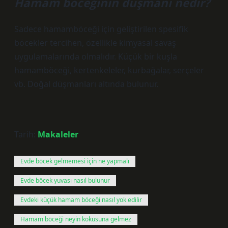
Hamam böceğinin düşmanı nedir?
Sadece hamamböceği için geliştirilen spesifik
böcekler tercihen, özellikle kimyasal savaş
uygulamalarında olmalıdır. Küçük bir kuşla
hamamböceği, kertenkeleler, kurbağalar, serçeler
vb. Doğal düşmanları altında bulunur.
Tarih:
Makaleler
Evde böcek gelmemesi için ne yapmalı
Evde böcek yuvası nasıl bulunur
Evdeki küçük hamam böceği nasıl yok edilir
Hamam böceği neyin kokusuna gelmez