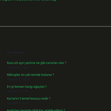
Sidebar
Son Yazılar
Kuzu eti aşırı yenirse ne gibi zararları olur ?
Ağustos 8, 2026
Mikroplar en çok nerede bulunur ?
Ağustos 8, 2026
En iyi keman hangi ağaçtan ?
Ağustos 6, 2026
Kur’an’ın 3 temel konusu nedir ?
Ağustos 6, 2026
Ayak baş parmak çıkığı kaç günde iyileşir ?