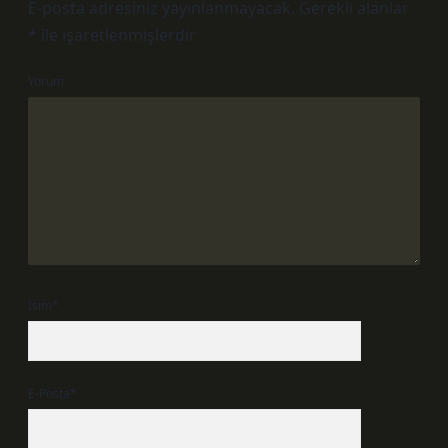
E-posta adresiniz yayınlanmayacak.
Gerekli alanlar
*
ile işaretlenmişlerdir
Yorum
İsim*
E-Posta*