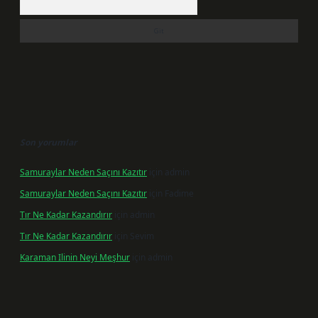
Son yorumlar
Samuraylar Neden Saçını Kazıtır
için
admin
Samuraylar Neden Saçını Kazıtır
için
Fadime
Tır Ne Kadar Kazandırır
için
admin
Tır Ne Kadar Kazandırır
için
Sevim
Karaman Ilinin Neyi Meşhur
için
admin