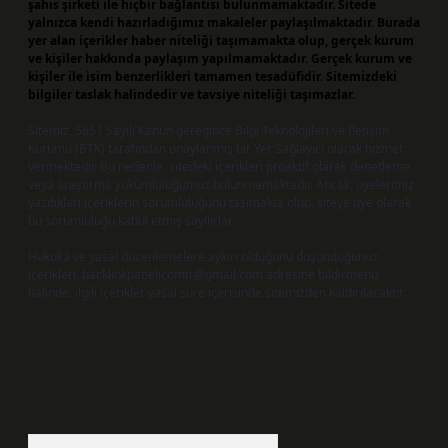
şahıs şirketi ile hiçbir bağlantısı bulunmamaktadır. Sitede
yalnızca kendi hazırladığımız makaleler paylaşılmaktadır. Burada
yer alan içerikler haber niteliği taşımamakta olup, gerçek kurum
ve kişiler hakkında paylaşım yapılmamaktadır. Gerçek kurum ve
kişiler ile isim benzerlikleri tamamen tesadüfidir. Sitemizdeki
bilgiler taslak halindedir ve tavsiye niteliği taşımazlar.
Sitemiz, 5651 Sayılı Kanun gereğince Bilgi Teknolojileri ve İletişim
Kurumu (BTK) tarafından onaylanmış bir Yer Sağlayıcı olarak hizmet
vermektedir. Bu nedenle, sitedeki içerikleri proaktif olarak denetleme
veya araştırma yükümlülüğümüz bulunmamaktadır. Ancak, üyelerimiz
yazdıkları içeriklerin sorumluluğunu taşımakta olup, siteye üye olarak
bu sorumluluğu kabul etmiş sayılırlar.
Hukuka ve yasal düzenlemelere aykırı olduğunu düşündüğünüz
içerikleri,
backlinkpanelicomtr@gmail.com
adresine bildirmeniz
halinde, ilgili içerikler yasal süre içerisinde sitemizden kaldırılacaktır.
Arama