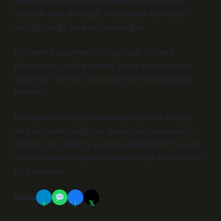
Günümüz dünyasında bir televizyon kanalına
ulaşmak artık zor değil. Ama önemli olan nasıl
ulaştığın değil, ne amaçla ulaştığın.
Bir haber paylaşmak mı istiyorsun, bir hata
bildirmek mi, yoksa sadece görüş mü belirtmek
istiyorsun? Bu fark, hangi yöntemi kullanacağını
belirliyor.
Bursa’dan bakınca şunu net görüyorum: medya
artık tek yönlü değil. Her izleyici aynı zamanda bir
katılımcı. Ve “Halk TV’ye nasıl ulaşabilirim?” sorusu
da tam olarak bu yeni dönemin küçük ama anlamlı
bir yansıması.
Paylaş:
✈
f
𝕏