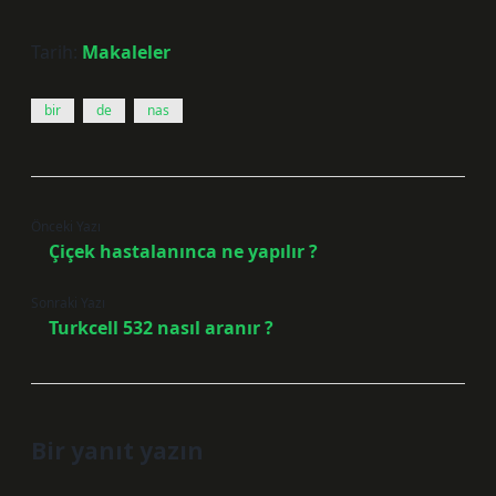
Tarih:
Makaleler
bir
de
nas
Önceki Yazı
Çiçek hastalanınca ne yapılır ?
Sonraki Yazı
Turkcell 532 nasıl aranır ?
Bir yanıt yazın