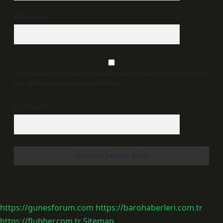
Web Sitesi
Daha sonraki yorumlarımda kullanılması için adım, e-posta adresim ve
site adresim bu tarayıcıya kaydedilsin.
6 + 2 kaçtır?
*
https://gunesforum.com
https://barohaberleri.com.tr
https://flubber.com.tr
Sitemap