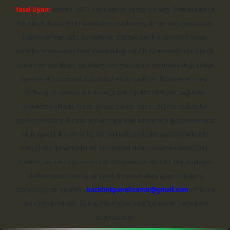
Yasal Uyarı:
Sitemiz, 5651 Sayılı Kanun gereğince Bilgi Teknolojileri ve
İletişim Kurumu (BTK) tarafından onaylanmış bir Yer Sağlayıcı olarak
hizmet vermektedir. Bu nedenle, sitedeki içerikleri proaktif olarak
denetleme veya araştırma yükümlülüğümüz bulunmamaktadır. Ancak,
üyelerimiz yazdıkları içeriklerin sorumluluğunu taşımakta olup, siteye
üye olarak bu sorumluluğu kabul etmiş sayılırlar. Bu internet sitesi,
herhangi bir marka, kurum veya şahıs şirketi ile hiçbir bağlantısı
bulunmamaktadır. Sitede yalnızca kendi hazırladığımız makaleler
paylaşılmaktadır. Burada yer alan içerikler haber niteliği taşımamakta
olup, gerçek kurum ve kişiler hakkında paylaşım yapılmamaktadır.
Gerçek kurum ve kişiler ile isim benzerlikleri tamamen tesadüfidir.
Sitemiz, kar amacı gütmeyen ve tamamen ücretsiz bir bilgi paylaşım
platformudur. Hukuka ve yasal düzenlemelere aykırı olduğunu
düşündüğünüz içerikleri,
backlinkpanelicomtr@gmail.com
adresine
bildirmeniz halinde, ilgili içerikler yasal süre içerisinde sitemizden
kaldırılacaktır.