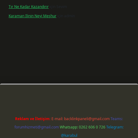
Tır Ne Kadar Kazandırır
için
Sevim
Karaman Ilinin Neyi Meşhur
için
admin
xper giriş
Reklam ve İletişim:
E-mail:
backlinkpaneli@gmail.com
Teams:
forumhizmeti@gmail.com
Whatsapp: 0262 606 0 726
Telegram:
@karabul