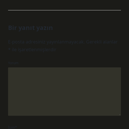
Bir yanıt yazın
E-posta adresiniz yayınlanmayacak.
Gerekli alanlar
*
ile işaretlenmişlerdir
Yorum
İsim*