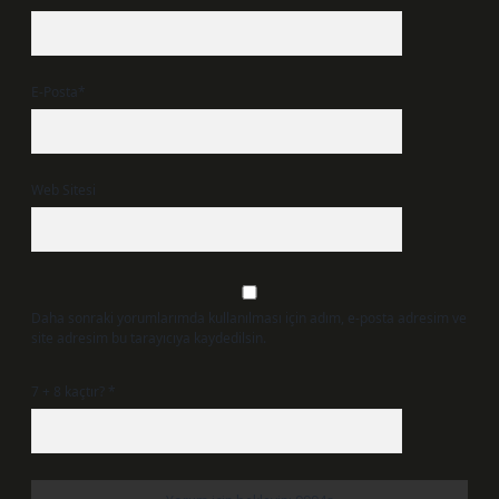
E-Posta*
Web Sitesi
Daha sonraki yorumlarımda kullanılması için adım, e-posta adresim ve
site adresim bu tarayıcıya kaydedilsin.
7 + 8 kaçtır?
*