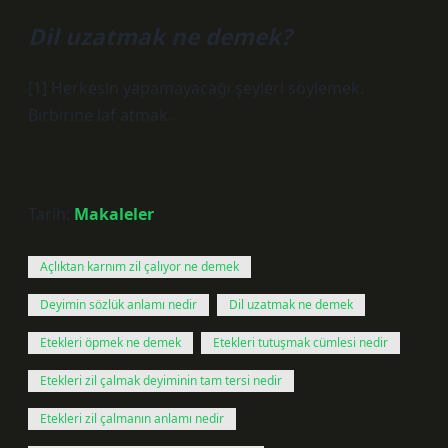
Dil uzatmak ne demek?
[1] Herkesin yapamayacağı şeyleri söylemek.
Birbirine laf atmak.
Tarih:
Makaleler
Açlıktan karnım zil çalıyor ne demek
Deyimin sözlük anlamı nedir
Dil uzatmak ne demek
Etekleri öpmek ne demek
Etekleri tutuşmak cümlesi nedir
Etekleri zil çalmak deyiminin tam tersi nedir
Etekleri zil çalmanın anlamı nedir