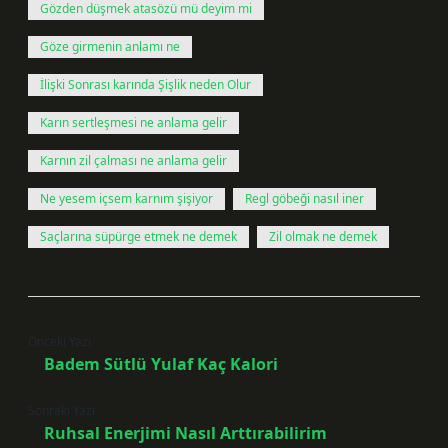
Gözden düşmek atasözü mü deyim mi
Göze girmenin anlamı ne
İlişki Sonrası karında Şişlik neden Olur
Karın sertleşmesi ne anlama gelir
Karnın zil çalması ne anlama gelir
Ne yesem içsem karnım şişiyor
Regl göbeği nasıl iner
Saçlarına süpürge etmek ne demek
Zil olmak ne demek
Önceki Yazı
Badem Sütlü Yulaf Kaç Kalori
Sonraki Yazı
Ruhsal Enerjimi Nasıl Arttırabilirim