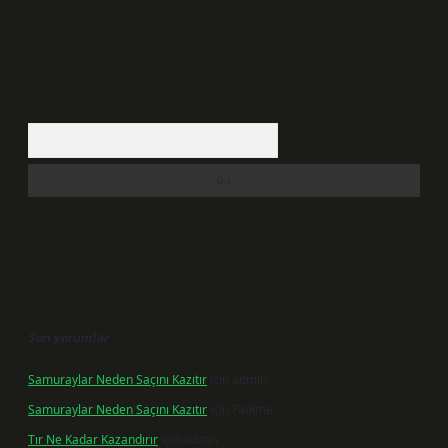
Arama
Son yorumlar
Samuraylar Neden Saçını Kazıtır
için
admin
Samuraylar Neden Saçını Kazıtır
için
Fadime
Tır Ne Kadar Kazandırır
için
admin