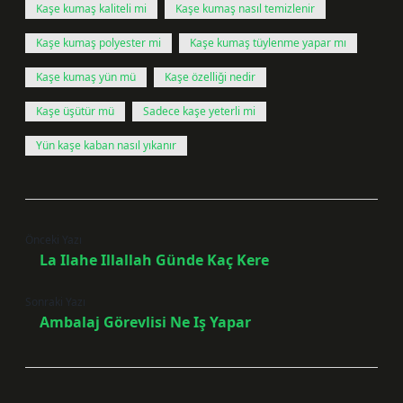
Kaşe kumaş kaliteli mi
Kaşe kumaş nasıl temizlenir
Kaşe kumaş polyester mi
Kaşe kumaş tüylenme yapar mı
Kaşe kumaş yün mü
Kaşe özelliği nedir
Kaşe üşütür mü
Sadece kaşe yeterli mi
Yün kaşe kaban nasıl yıkanır
Önceki Yazı
La Ilahe Illallah Günde Kaç Kere
Sonraki Yazı
Ambalaj Görevlisi Ne Iş Yapar