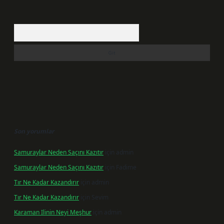
Arama
Son yorumlar
Samuraylar Neden Saçını Kazıtır
için
admin
Samuraylar Neden Saçını Kazıtır
için
Fadime
Tır Ne Kadar Kazandırır
için
admin
Tır Ne Kadar Kazandırır
için
Sevim
Karaman Ilinin Neyi Meşhur
için
admin