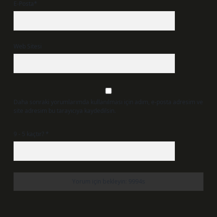
E-Posta*
Web Sitesi
Daha sonraki yorumlarımda kullanılması için adım, e-posta adresim ve
site adresim bu tarayıcıya kaydedilsin.
9 - 5 kaçtır?
*