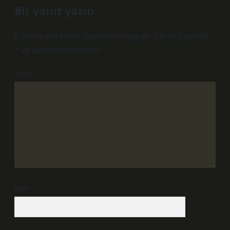
Bir yanıt yazın
E-posta adresiniz yayınlanmayacak.
Gerekli alanlar
*
ile işaretlenmişlerdir
Yorum
İsim*