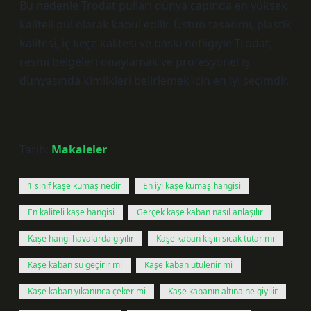
Bu nedenle Trodat pulları dünya çapında en yüksek
kaliteli pul olarak kabul edilir. Üstün tasarımı, plastik
kalitesi, iç keçe kalitesi ve baskı netliğiyle Trodat,
resmi belgeleri onaylamak ve profesyonel iş
dünyasında kimlikleri belirlemek için en iyi seçimdir.
Tarih:
Makaleler
1 sınıf kaşe kumaş nedir
En iyi kaşe kumaş hangisi
En kaliteli kaşe hangisi
Gerçek kaşe kaban nasıl anlaşılır
Kaşe hangi havalarda giyilir
Kaşe kaban kışın sıcak tutar mı
Kaşe kaban su geçirir mi
Kaşe kaban ütülenir mi
Kaşe kaban yıkanınca çeker mi
Kaşe kabanın altına ne giyilir