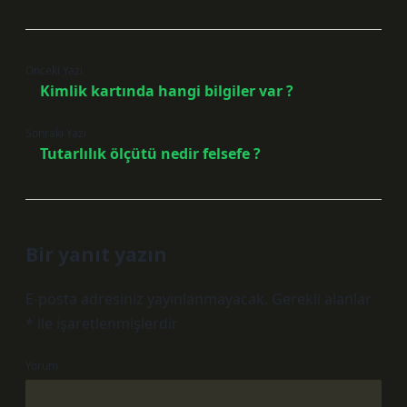
Önceki Yazı
Kimlik kartında hangi bilgiler var ?
Sonraki Yazı
Tutarlılık ölçütü nedir felsefe ?
Bir yanıt yazın
E-posta adresiniz yayınlanmayacak.
Gerekli alanlar
*
ile işaretlenmişlerdir
Yorum