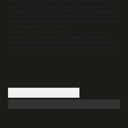
Sitemiz, 5651 Sayılı Kanun gereğince Bilgi Teknolojileri ve İletişim
Kurumu (BTK) tarafından onaylanmış bir Yer Sağlayıcı olarak hizmet
vermektedir. Bu nedenle, sitedeki içerikleri proaktif olarak denetleme
veya araştırma yükümlülüğümüz bulunmamaktadır. Ancak, üyelerimiz
yazdıkları içeriklerin sorumluluğunu taşımakta olup, siteye üye olarak
bu sorumluluğu kabul etmiş sayılırlar.
Hukuka ve yasal düzenlemelere aykırı olduğunu düşündüğünüz
içerikleri,
backlinkpanelicomtr@gmail.com
adresine bildirmeniz
halinde, ilgili içerikler yasal süre içerisinde sitemizden kaldırılacaktır.
Arama