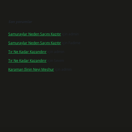
Son yorumlar
Samuraylar Neden Saçını Kazıtır
için
admin
Samuraylar Neden Saçını Kazıtır
için
Fadime
Tır Ne Kadar Kazandırır
için
admin
Tır Ne Kadar Kazandırır
için
Sevim
Karaman Ilinin Neyi Meşhur
için
admin