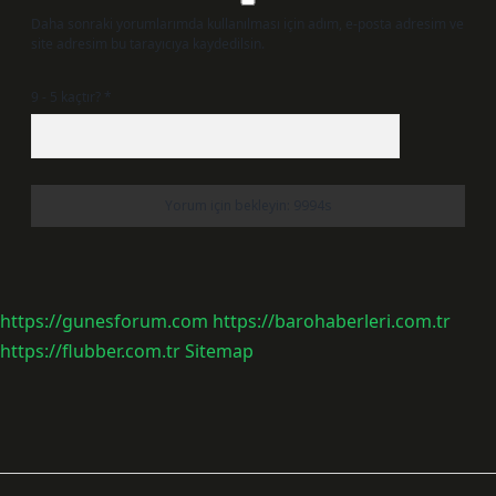
Daha sonraki yorumlarımda kullanılması için adım, e-posta adresim ve
site adresim bu tarayıcıya kaydedilsin.
9 - 5 kaçtır?
*
https://gunesforum.com
https://barohaberleri.com.tr
https://flubber.com.tr
Sitemap