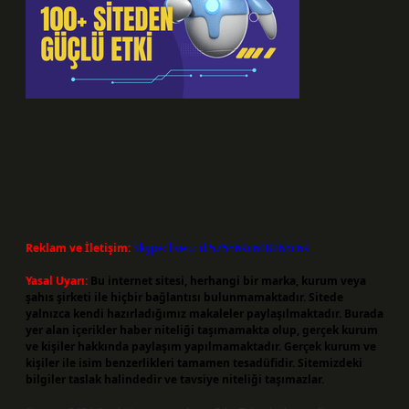
Reklam ve İletişim:
Skype: live:.cid.575569c608265c69
Yasal Uyarı:
Bu internet sitesi, herhangi bir marka, kurum veya
şahıs şirketi ile hiçbir bağlantısı bulunmamaktadır. Sitede
yalnızca kendi hazırladığımız makaleler paylaşılmaktadır. Burada
yer alan içerikler haber niteliği taşımamakta olup, gerçek kurum
ve kişiler hakkında paylaşım yapılmamaktadır. Gerçek kurum ve
kişiler ile isim benzerlikleri tamamen tesadüfidir. Sitemizdeki
bilgiler taslak halindedir ve tavsiye niteliği taşımazlar.