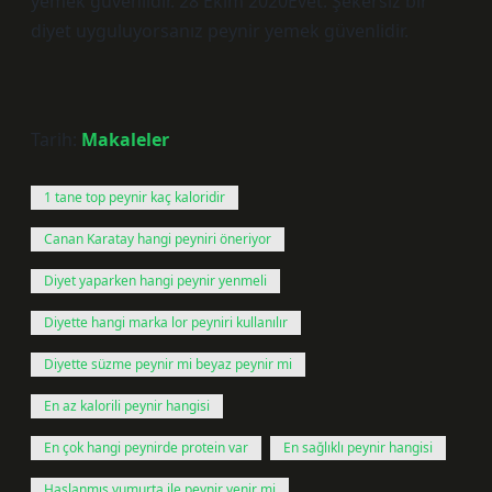
yemek güvenlidir. 28 Ekim 2020Evet. Şekersiz bir
diyet uyguluyorsanız peynir yemek güvenlidir.
Tarih:
Makaleler
1 tane top peynir kaç kaloridir
Canan Karatay hangi peyniri öneriyor
Diyet yaparken hangi peynir yenmeli
Diyette hangi marka lor peyniri kullanılır
Diyette süzme peynir mi beyaz peynir mi
En az kalorili peynir hangisi
En çok hangi peynirde protein var
En sağlıklı peynir hangisi
Haşlanmış yumurta ile peynir yenir mi