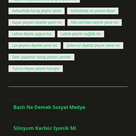
Kahvaltıda hangi peynir yenir
Kahvaltıda ne yesem diyet
Kaşar peyniri diyette yenir mi
Kilo verirken peynir yenir mi
Labne diyete uygun mu
Labne peynir sağlıklı mı
Lor peyniri diyette yenir mi
Şekersiz diyette peynir yenir mi
Spor yapanlar hangi peyniri yemeli
Tuzsuz beyaz peynir hangisi
Önceki Yazı
Bazlı Ne Demek Sosyal Medya
Sonraki Yazı
Silisyum Karbür Iyonik Mi