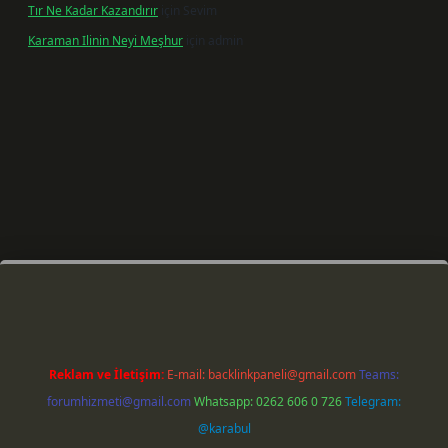
Tır Ne Kadar Kazandırır
için
Sevim
Karaman Ilinin Neyi Meşhur
için
admin
iriş
Reklam ve İletişim:
E-mail:
backlinkpaneli@gmail.com
Teams:
forumhizmeti@gmail.com
Whatsapp: 0262 606 0 726
Telegram:
@karabul