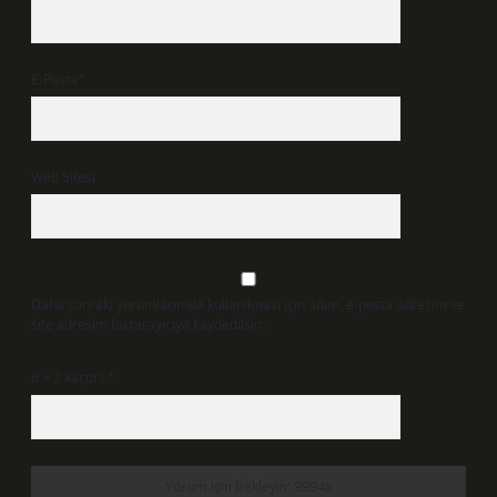
E-Posta*
Web Sitesi
Daha sonraki yorumlarımda kullanılması için adım, e-posta adresim ve
site adresim bu tarayıcıya kaydedilsin.
6 + 2 kaçtır?
*