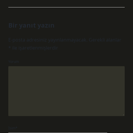
Bir yanıt yazın
E-posta adresiniz yayınlanmayacak.
Gerekli alanlar
*
ile işaretlenmişlerdir
Yorum
İsim*