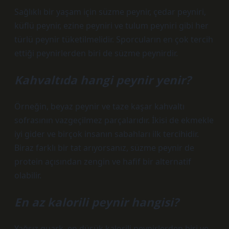
Sağlıklı bir yaşam için süzme peynir, çedar peyniri,
küflü peynir, ezine peyniri ve tulum peyniri gibi her
türlü peynir tüketilmelidir. Sporcuların en çok tercih
ettiği peynirlerden biri de süzme peynirdir.
Kahvaltıda hangi peynir yenir?
Örneğin, beyaz peynir ve taze kaşar kahvaltı
sofrasının vazgeçilmez parçalarıdır. İkisi de ekmekle
iyi gider ve birçok insanın sabahları ilk tercihidir.
Biraz farklı bir tat arıyorsanız, süzme peynir de
protein açısından zengin ve hafif bir alternatif
olabilir.
En az kalorili peynir hangisi?
Yağsız quark, en düşük kalorili peynirlerden biri ve