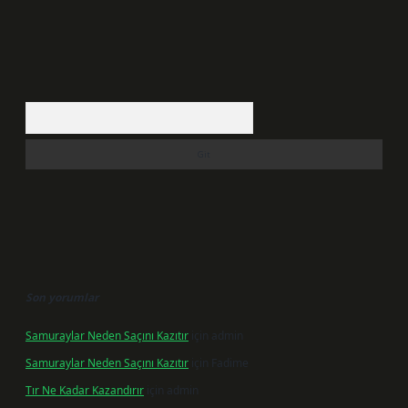
Arama
Son yorumlar
Samuraylar Neden Saçını Kazıtır
için
admin
Samuraylar Neden Saçını Kazıtır
için
Fadime
Tır Ne Kadar Kazandırır
için
admin