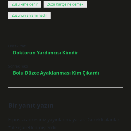
Zuzu kime denir
Zuzu Kürtçe ne demek
Zuzunun anlamı nedir
Önceki Yazı
Doktorun Yardımcısı Kimdir
Sonraki Yazı
Bolu Düzce Ayaklanması Kim Çıkardı
Bir yanıt yazın
E-posta adresiniz yayınlanmayacak.
Gerekli alanlar
*
ile işaretlenmişlerdir