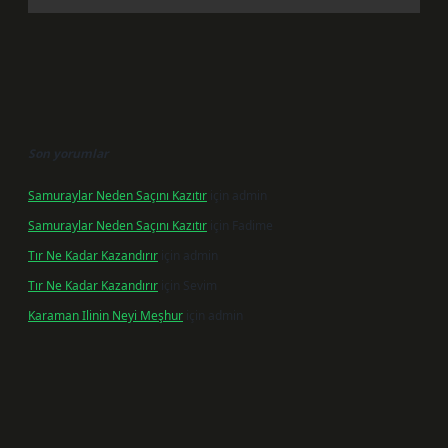
Son yorumlar
Samuraylar Neden Saçını Kazıtır
için
admin
Samuraylar Neden Saçını Kazıtır
için
Fadime
Tır Ne Kadar Kazandırır
için
admin
Tır Ne Kadar Kazandırır
için
Sevim
Karaman Ilinin Neyi Meşhur
için
admin