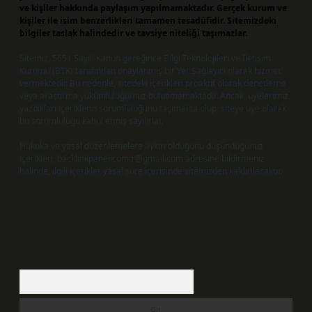
ve kişiler hakkında paylaşım yapılmamaktadır. Gerçek kurum ve
kişiler ile isim benzerlikleri tamamen tesadüfidir. Sitemizdeki
bilgiler taslak halindedir ve tavsiye niteliği taşımazlar.
Sitemiz, 5651 Sayılı Kanun gereğince Bilgi Teknolojileri ve İletişim
Kurumu (BTK) tarafından onaylanmış bir Yer Sağlayıcı olarak hizmet
vermektedir. Bu nedenle, sitedeki içerikleri proaktif olarak denetleme
veya araştırma yükümlülüğümüz bulunmamaktadır. Ancak, üyelerimiz
yazdıkları içeriklerin sorumluluğunu taşımakta olup, siteye üye olarak
bu sorumluluğu kabul etmiş sayılırlar.
Hukuka ve yasal düzenlemelere aykırı olduğunu düşündüğünüz
içerikleri,
backlinkpanelicomtr@gmail.com
adresine bildirmeniz
halinde, ilgili içerikler yasal süre içerisinde sitemizden kaldırılacaktır.
Arama