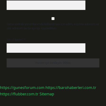
Daha sonraki yorumlarımda kullanılması için adım, e-posta adresim ve
site adresim bu tarayıcıya kaydedilsin.
10 - 4 kaçtır?
*
https://gunesforum.com
https://barohaberleri.com.tr
https://flubber.com.tr
Sitemap