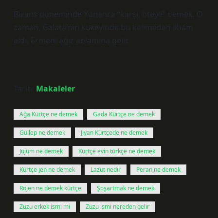
Bizans döneminde Yunanca “karşı, öteye” demek. O
zaman, Galata’nın kuzeyinde bu kelimeden ilham
aldı. Ermeni ağız anlamına gelir.
Tarih:
Makaleler
Ağa Kürtçe ne demek
Gada Kürtçe ne demek
Güllep ne demek
Jiyan Kürtçede ne demek
Jujum ne demek
Kürtçe evin türkçe ne demek
Kürtçe jen ne demek
Lazut nedir
Peran ne demek
Rojen ne demek kürtçe
Şoşartmak ne demek
Zuzu erkek ismi mi
Zuzu ismi nereden gelir