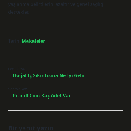
yaşlanma belirtilerini azaltır ve genel sağlığı
destekler.
Tarih:
Makaleler
Önceki Yazı
Doğal Iç Sıkıntısına Ne Iyi Gelir
Sonraki Yazı
Pitbull Coin Kaç Adet Var
Bir yanıt yazın