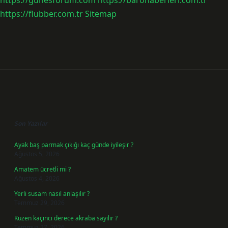
https://gunesforum.com
https://barohaberleri.com.tr
https://flubber.com.tr
Sitemap
Sidebar
Son Yazılar
Ayak baş parmak çıkığı kaç günde iyileşir ?
Ağustos 5, 2026
Amatem ücretli mi ?
Ağustos 4, 2026
Yerli susam nasıl anlaşılır ?
Temmuz 29, 2026
Kuzen kaçıncı derece akraba sayılır ?
Temmuz 27, 2026