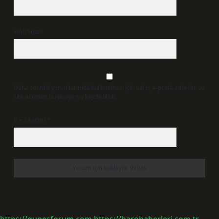
Web Sitesi
Daha sonraki yorumlarımda kullanılması için adım, e-posta adresim ve
site adresim bu tarayıcıya kaydedilsin.
6 + 2 kaçtır?
*