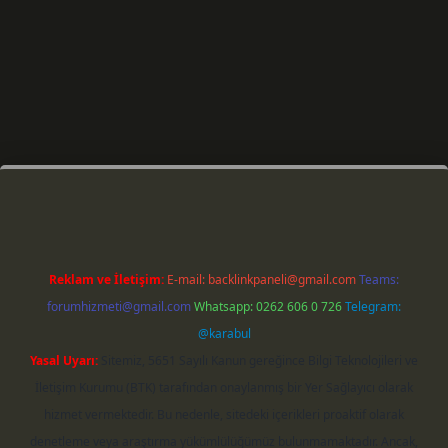
riş
Reklam ve İletişim:
E-mail:
backlinkpaneli@gmail.com
Teams:
forumhizmeti@gmail.com
Whatsapp: 0262 606 0 726
Telegram:
@karabul
Yasal Uyarı:
Sitemiz, 5651 Sayılı Kanun gereğince Bilgi Teknolojileri ve
İletişim Kurumu (BTK) tarafından onaylanmış bir Yer Sağlayıcı olarak
hizmet vermektedir. Bu nedenle, sitedeki içerikleri proaktif olarak
denetleme veya araştırma yükümlülüğümüz bulunmamaktadır. Ancak,