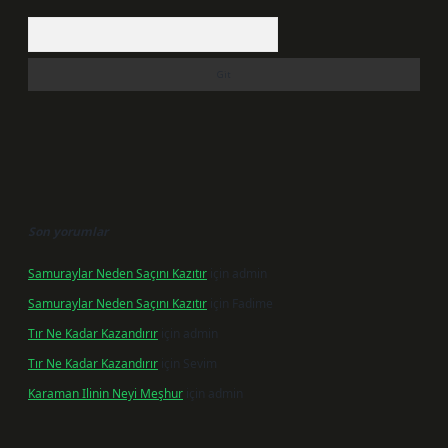
Arama
Son yorumlar
Samuraylar Neden Saçını Kazıtır
için
admin
Samuraylar Neden Saçını Kazıtır
için
Fadime
Tır Ne Kadar Kazandırır
için
admin
Tır Ne Kadar Kazandırır
için
Sevim
Karaman Ilinin Neyi Meşhur
için
admin