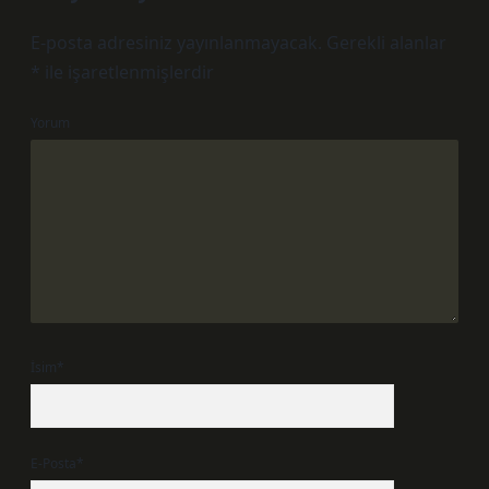
E-posta adresiniz yayınlanmayacak.
Gerekli alanlar
*
ile işaretlenmişlerdir
Yorum
İsim*
E-Posta*