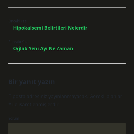
Önceki Yazı
Hipokalsemi Belirtileri Nelerdir
Sonraki Yazı
Oğlak Yeni Ayı Ne Zaman
Bir yanıt yazın
E-posta adresiniz yayınlanmayacak.
Gerekli alanlar
*
ile işaretlenmişlerdir
Yorum