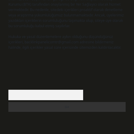
Kurumu (BTK) tarafından onaylanmış bir Yer Sağlayıcı olarak hizmet
vermektedir. Bu nedenle, sitedeki içerikleri proaktif olarak denetleme
veya araştırma yükümlülüğümüz bulunmamaktadır. Ancak, üyelerimiz
yazdıkları içeriklerin sorumluluğunu taşımakta olup, siteye üye olarak
bu sorumluluğu kabul etmiş sayılırlar.
Hukuka ve yasal düzenlemelere aykırı olduğunu düşündüğünüz
içerikleri,
backlinkpanelicomtr@gmail.com
adresine bildirmeniz
halinde, ilgili içerikler yasal süre içerisinde sitemizden kaldırılacaktır.
Arama