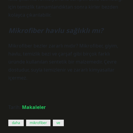
için temizlik tamamlandıktan sonra kirler bezden
kolayca çıkarılabilir.
Mikrofiber havlu sağlıklı mı?
Mikrofiber bezler zararlı mıdır? Mikrofiber, giyim,
havlu, temizlik bezi ve çarşaf gibi birçok farklı
üründe kullanılan sentetik bir malzemedir. Çevre
dostudur, suyla temizlenir ve zararlı kimyasallar
içermez.
Tarih:
Makaleler
daha
mikrofiber
ve