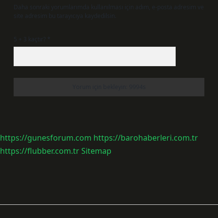
Daha sonraki yorumlarımda kullanılması için adım, e-posta adresim ve
site adresim bu tarayıcıya kaydedilsin.
5 + 3 kaçtır?
*
https://gunesforum.com
https://barohaberleri.com.tr
https://flubber.com.tr
Sitemap