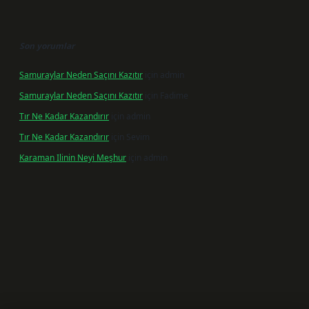
Son yorumlar
Samuraylar Neden Saçını Kazıtır
için
admin
Samuraylar Neden Saçını Kazıtır
için
Fadime
Tır Ne Kadar Kazandırır
için
admin
Tır Ne Kadar Kazandırır
için
Sevim
Karaman Ilinin Neyi Meşhur
için
admin