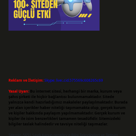
Reklam ve İletişim:
Skype: live:.cid.575569c608265c69
Yasal Uyarı:
Bu internet sitesi, herhangi bir marka, kurum veya
şahıs şirketi ile hiçbir bağlantısı bulunmamaktadır. Sitede
yalnızca kendi hazırladığımız makaleler paylaşılmaktadır. Burada
yer alan içerikler haber niteliği taşımamakta olup, gerçek kurum
ve kişiler hakkında paylaşım yapılmamaktadır. Gerçek kurum ve
kişiler ile isim benzerlikleri tamamen tesadüfidir. Sitemizdeki
bilgiler taslak halindedir ve tavsiye niteliği taşımazlar.
Sitemiz, 5651 Sayılı Kanun gereğince Bilgi Teknolojileri ve İletişim