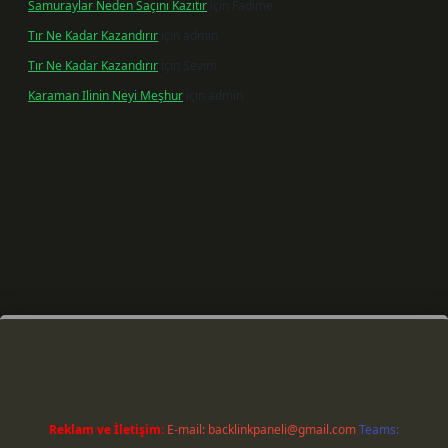
Samuraylar Neden Saçını Kazıtır
için
Fadime
Tır Ne Kadar Kazandırır
için
admin
Tır Ne Kadar Kazandırır
için
Sevim
Karaman Ilinin Neyi Meşhur
için
admin
riş
Reklam ve İletişim:
E-mail:
backlinkpaneli@gmail.com
Teams: