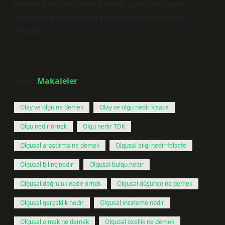
davranış ve iletişimde bilginin uygulanmasını
sağlayan süreçleri içeren erişim bilincinin tam
tersidir.
Tarih:
Makaleler
Olay ve olgu ne demek
Olay ve olgu nedir kısaca
Olgu nedir örnek
Olgu nedir TDK
Olgusal araştırma ne demek
Olgusal bilgi nedir felsefe
Olgusal bilinç nedir
Olgusal bulgu nedir
Olgusal doğruluk nedir örnek
Olgusal düşünce ne demek
Olgusal gerçeklik nedir
Olgusal inceleme nedir
Olgusal olmak ne demek
Olgusal özellik ne demek