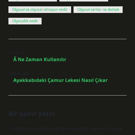
Olgusal ve olgusal olmayan nedir
Olgusal veriler ne demek
Olgusallık nedir
Önceki Yazı
Â Ne Zaman Kullanılır
Sonraki Yazı
Ayakkabıdaki Çamur Lekesi Nasıl Çıkar
Bir yanıt yazın
E-posta adresiniz yayınlanmayacak.
Gerekli alanlar