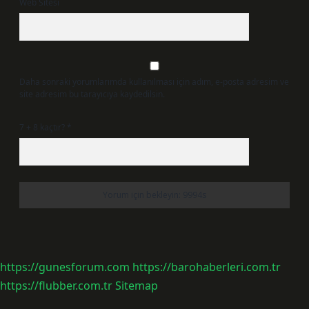
Web Sitesi
Daha sonraki yorumlarımda kullanılması için adım, e-posta adresim ve
site adresim bu tarayıcıya kaydedilsin.
7 + 8 kaçtır?
*
https://gunesforum.com
https://barohaberleri.com.tr
https://flubber.com.tr
Sitemap