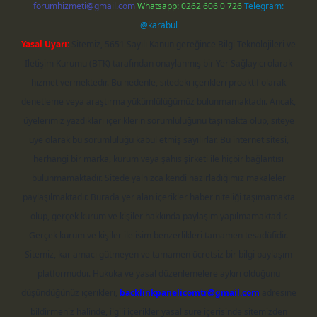
forumhizmeti@gmail.com
Whatsapp: 0262 606 0 726
Telegram:
@karabul
Yasal Uyarı:
Sitemiz, 5651 Sayılı Kanun gereğince Bilgi Teknolojileri ve
İletişim Kurumu (BTK) tarafından onaylanmış bir Yer Sağlayıcı olarak
hizmet vermektedir. Bu nedenle, sitedeki içerikleri proaktif olarak
denetleme veya araştırma yükümlülüğümüz bulunmamaktadır. Ancak,
üyelerimiz yazdıkları içeriklerin sorumluluğunu taşımakta olup, siteye
üye olarak bu sorumluluğu kabul etmiş sayılırlar. Bu internet sitesi,
herhangi bir marka, kurum veya şahıs şirketi ile hiçbir bağlantısı
bulunmamaktadır. Sitede yalnızca kendi hazırladığımız makaleler
paylaşılmaktadır. Burada yer alan içerikler haber niteliği taşımamakta
olup, gerçek kurum ve kişiler hakkında paylaşım yapılmamaktadır.
Gerçek kurum ve kişiler ile isim benzerlikleri tamamen tesadüfidir.
Sitemiz, kar amacı gütmeyen ve tamamen ücretsiz bir bilgi paylaşım
platformudur. Hukuka ve yasal düzenlemelere aykırı olduğunu
düşündüğünüz içerikleri,
backlinkpanelicomtr@gmail.com
adresine
bildirmeniz halinde, ilgili içerikler yasal süre içerisinde sitemizden