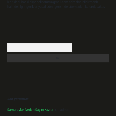
içerikleri,
backlinkpanelicomtr@gmail.com
adresine bildirmeniz
halinde, ilgili içerikler yasal süre içerisinde sitemizden kaldırılacaktır.
Arama
Son yorumlar
Samuraylar Neden Saçını Kazıtır
için
admin