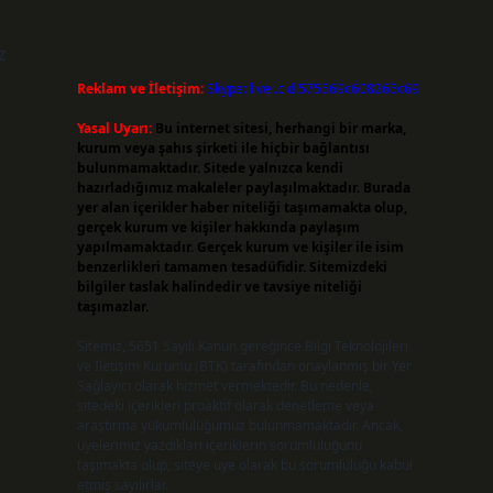
z
Reklam ve İletişim:
Skype: live:.cid.575569c608265c69
Yasal Uyarı:
Bu internet sitesi, herhangi bir marka,
kurum veya şahıs şirketi ile hiçbir bağlantısı
bulunmamaktadır. Sitede yalnızca kendi
hazırladığımız makaleler paylaşılmaktadır. Burada
yer alan içerikler haber niteliği taşımamakta olup,
gerçek kurum ve kişiler hakkında paylaşım
yapılmamaktadır. Gerçek kurum ve kişiler ile isim
benzerlikleri tamamen tesadüfidir. Sitemizdeki
bilgiler taslak halindedir ve tavsiye niteliği
taşımazlar.
Sitemiz, 5651 Sayılı Kanun gereğince Bilgi Teknolojileri
ve İletişim Kurumu (BTK) tarafından onaylanmış bir Yer
Sağlayıcı olarak hizmet vermektedir. Bu nedenle,
sitedeki içerikleri proaktif olarak denetleme veya
araştırma yükümlülüğümüz bulunmamaktadır. Ancak,
üyelerimiz yazdıkları içeriklerin sorumluluğunu
i
taşımakta olup, siteye üye olarak bu sorumluluğu kabul
etmiş sayılırlar.