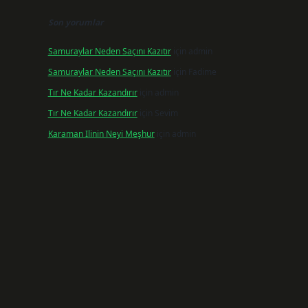
Son yorumlar
Samuraylar Neden Saçını Kazıtır
için
admin
Samuraylar Neden Saçını Kazıtır
için
Fadime
Tır Ne Kadar Kazandırır
için
admin
Tır Ne Kadar Kazandırır
için
Sevim
Karaman Ilinin Neyi Meşhur
için
admin