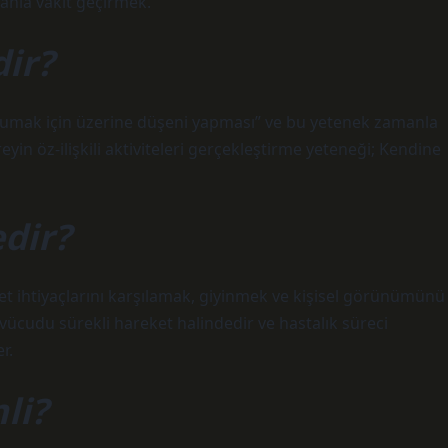
anla vakit geçirmek.
ir?
 korumak için üzerine düşeni yapması” ve bu yetenek zamanla
Bireyin öz-ilişkili aktiviteleri gerçekleştirme yeteneği; Kendine
dir?
alet ihtiyaçlarını karşılamak, giyinmek ve kişisel görünümünü
vücudu sürekli hareket halindedir ve hastalık süreci
r.
li?