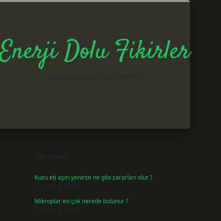
Enerji Dolu Fikirler
Hayatına güç katan neşeli öneriler!
Sidebar
betxper giri
Son Yazılar
Kuzu eti aşırı yenirse ne gibi zararları olur ?
Ağustos 8, 2026
Mikroplar en çok nerede bulunur ?
Ağustos 8, 2026