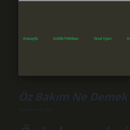
Anasayfa
Gizlilik Politikası
Yasal Uyarı
H
Öz Bakım Ne Demek
Tarih: Kasım 23, 2024