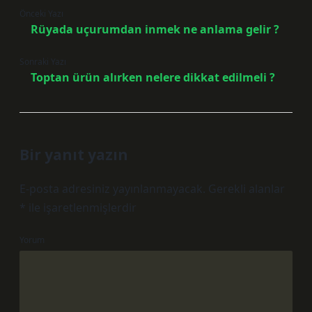
Önceki Yazı
Rüyada uçurumdan inmek ne anlama gelir ?
Sonraki Yazı
Toptan ürün alırken nelere dikkat edilmeli ?
Bir yanıt yazın
E-posta adresiniz yayınlanmayacak.
Gerekli alanlar
*
ile işaretlenmişlerdir
Yorum