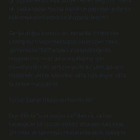
girdiğinde de soru şu: Bu gerçekten sevgi mi? Yoksa
bir başka sosyal medya trendinin peşinden gidip bir
eğlenceye dönüşmüş bir duygusal jest mi?
Geriye doğru bakınca, bir zamanlar birbirimize
yazdığımız o yazılı mektuplar, uzun uzun şiirler,
günümüzün “520”leriyle karşılaştırıldığında,
duygularımız biraz daha basitleşmiş gibi
hissediyorum. Bir şarkının ya da bir şiirin gücünü
hissetmek yerine, kelimeler daha hızlı akıyor, daha
az zaman harcıyoruz.
Sonuç: Sayılar Duyguları Yansıtır mı?
Sayı dilinde “seni seviyorum” demek, zaman
kazandıran bir çözüm olabilir, ama ben hala biraz
gerçeklik ve samimiyet noktasında eksik kaldığını