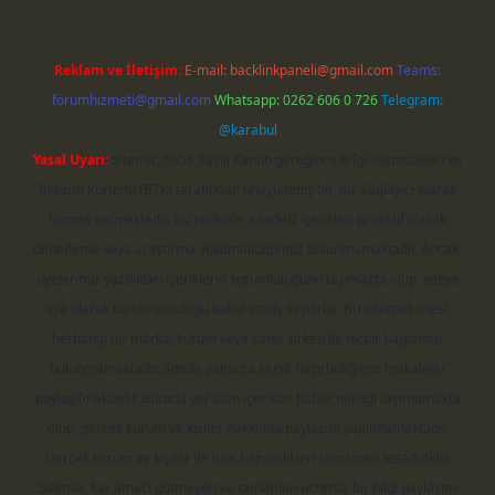
Reklam ve İletişim:
E-mail:
backlinkpaneli@gmail.com
Teams:
forumhizmeti@gmail.com
Whatsapp: 0262 606 0 726
Telegram:
@karabul
Yasal Uyarı:
Sitemiz, 5651 Sayılı Kanun gereğince Bilgi Teknolojileri ve
İletişim Kurumu (BTK) tarafından onaylanmış bir Yer Sağlayıcı olarak
hizmet vermektedir. Bu nedenle, sitedeki içerikleri proaktif olarak
denetleme veya araştırma yükümlülüğümüz bulunmamaktadır. Ancak,
üyelerimiz yazdıkları içeriklerin sorumluluğunu taşımakta olup, siteye
üye olarak bu sorumluluğu kabul etmiş sayılırlar. Bu internet sitesi,
herhangi bir marka, kurum veya şahıs şirketi ile hiçbir bağlantısı
bulunmamaktadır. Sitede yalnızca kendi hazırladığımız makaleler
paylaşılmaktadır. Burada yer alan içerikler haber niteliği taşımamakta
olup, gerçek kurum ve kişiler hakkında paylaşım yapılmamaktadır.
Gerçek kurum ve kişiler ile isim benzerlikleri tamamen tesadüfidir.
Sitemiz, kar amacı gütmeyen ve tamamen ücretsiz bir bilgi paylaşım