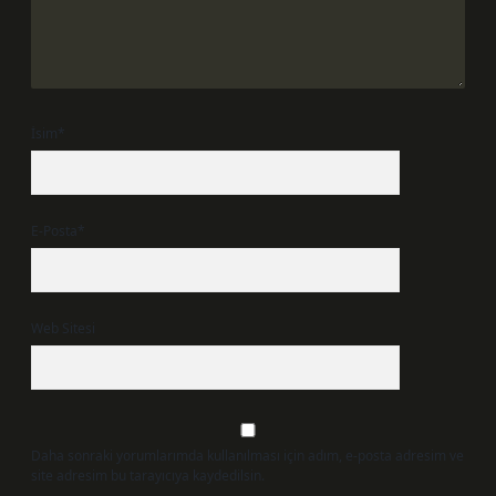
İsim*
E-Posta*
Web Sitesi
Daha sonraki yorumlarımda kullanılması için adım, e-posta adresim ve
site adresim bu tarayıcıya kaydedilsin.