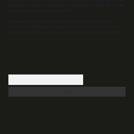
yazdıkları içeriklerin sorumluluğunu taşımakta olup, siteye üye olarak
bu sorumluluğu kabul etmiş sayılırlar.
Hukuka ve yasal düzenlemelere aykırı olduğunu düşündüğünüz
içerikleri,
backlinkpanelicomtr@gmail.com
adresine bildirmeniz
halinde, ilgili içerikler yasal süre içerisinde sitemizden kaldırılacaktır.
Arama