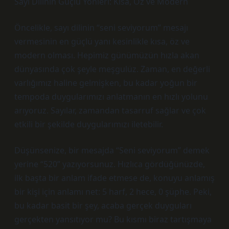
Sayı Dilinin Güçlü Yönleri: Kısa, Öz ve Modern
Öncelikle, sayı dilinin “seni seviyorum” mesajı
vermesinin en güçlü yanı kesinlikle kısa, öz ve
modern olması. Hepimiz günümüzün hızla akan
dünyasında çok şeyle meşgulüz. Zaman, en değerli
varlığımız haline gelmişken, bu kadar yoğun bir
tempoda duygularımızı anlatmanın en hızlı yolunu
arıyoruz. Sayılar, zamandan tasarruf sağlar ve çok
etkili bir şekilde duygularımızı iletebilir.
Düşünsenize, bir mesajda “Seni seviyorum” demek
yerine “520” yazıyorsunuz. Hızlıca gördüğünüzde,
ilk başta bir anlam ifade etmese de, konuyu anlamış
bir kişi için anlamı net: 5 harf, 2 hece, 0 şüphe. Peki,
bu kadar basit bir şey, acaba gerçek duyguları
gerçekten yansıtıyor mu? Bu kısmı biraz tartışmaya