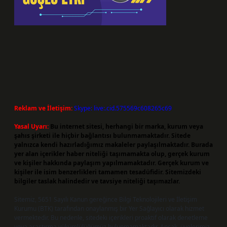
Reklam ve İletişim:
Skype: live:.cid.575569c608265c69
Yasal Uyarı:
Bu internet sitesi, herhangi bir marka, kurum veya
şahıs şirketi ile hiçbir bağlantısı bulunmamaktadır. Sitede
yalnızca kendi hazırladığımız makaleler paylaşılmaktadır. Burada
yer alan içerikler haber niteliği taşımamakta olup, gerçek kurum
ve kişiler hakkında paylaşım yapılmamaktadır. Gerçek kurum ve
kişiler ile isim benzerlikleri tamamen tesadüfidir. Sitemizdeki
bilgiler taslak halindedir ve tavsiye niteliği taşımazlar.
Sitemiz, 5651 Sayılı Kanun gereğince Bilgi Teknolojileri ve İletişim
Kurumu (BTK) tarafından onaylanmış bir Yer Sağlayıcı olarak hizmet
vermektedir. Bu nedenle, sitedeki içerikleri proaktif olarak denetleme
veya araştırma yükümlülüğümüz bulunmamaktadır. Ancak, üyelerimiz