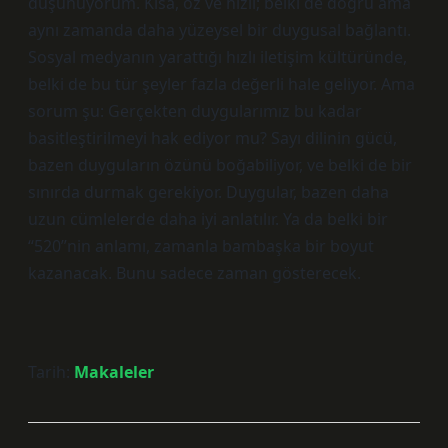
düşünüyorum. Kısa, öz ve hızlı; belki de doğru ama
aynı zamanda daha yüzeysel bir duygusal bağlantı.
Sosyal medyanın yarattığı hızlı iletişim kültüründe,
belki de bu tür şeyler fazla değerli hale geliyor. Ama
sorum şu: Gerçekten duygularımız bu kadar
basitleştirilmeyi hak ediyor mu? Sayı dilinin gücü,
bazen duyguların özünü boğabiliyor, ve belki de bir
sınırda durmak gerekiyor. Duygular, bazen daha
uzun cümlelerde daha iyi anlatılır. Ya da belki bir
“520”nin anlamı, zamanla bambaşka bir boyut
kazanacak. Bunu sadece zaman gösterecek.
Tarih:
Makaleler