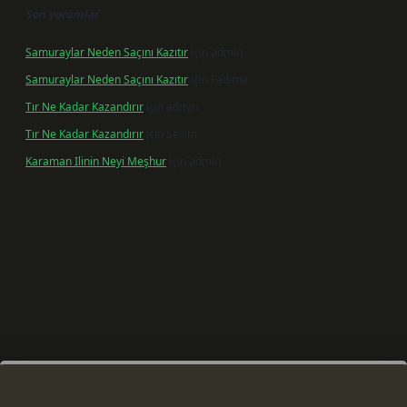
Son yorumlar
Samuraylar Neden Saçını Kazıtır
için
admin
Samuraylar Neden Saçını Kazıtır
için
Fadime
Tır Ne Kadar Kazandırır
için
admin
Tır Ne Kadar Kazandırır
için
Sevim
Karaman Ilinin Neyi Meşhur
için
admin
 giriş