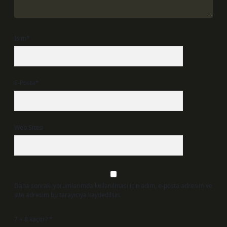
İsim*
E-Posta*
Web Sitesi
Daha sonraki yorumlarımda kullanılması için adım, e-posta adresim ve
site adresim bu tarayıcıya kaydedilsin.
7 + 8 kaçtır?
*