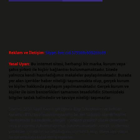
Reklam ve İletişim:
Skype: live:.cid.575569c608265c69
Yasal Uyarı:
Bu internet sitesi, herhangi bir marka, kurum veya
şahıs şirketi ile hiçbir bağlantısı bulunmamaktadır. Sitede
yalnızca kendi hazırladığımız makaleler paylaşılmaktadır. Burada
yer alan içerikler haber niteliği taşımamakta olup, gerçek kurum
ve kişiler hakkında paylaşım yapılmamaktadır. Gerçek kurum ve
kişiler ile isim benzerlikleri tamamen tesadüfidir. Sitemizdeki
bilgiler taslak halindedir ve tavsiye niteliği taşımazlar.
Sitemiz, 5651 Sayılı Kanun gereğince Bilgi Teknolojileri ve İletişim
Kurumu (BTK) tarafından onaylanmış bir Yer Sağlayıcı olarak hizmet
vermektedir. Bu nedenle, sitedeki içerikleri proaktif olarak denetleme
veya araştırma yükümlülüğümüz bulunmamaktadır. Ancak, üyelerimiz
yazdıkları içeriklerin sorumluluğunu taşımakta olup, siteye üye olarak
bu sorumluluğu kabul etmiş sayılırlar.