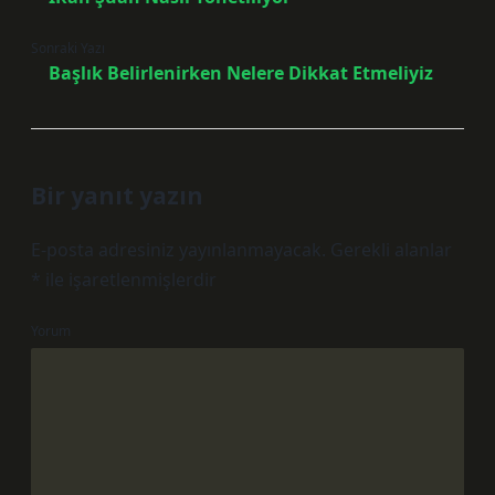
Sonraki Yazı
Başlık Belirlenirken Nelere Dikkat Etmeliyiz
Bir yanıt yazın
E-posta adresiniz yayınlanmayacak.
Gerekli alanlar
*
ile işaretlenmişlerdir
Yorum