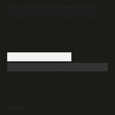
Hukuka ve yasal düzenlemelere aykırı olduğunu düşündüğünüz
içerikleri,
backlinkpanelicomtr@gmail.com
adresine bildirmeniz
halinde, ilgili içerikler yasal süre içerisinde sitemizden kaldırılacaktır.
Arama
Son yorumlar