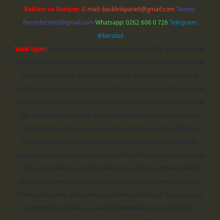
Reklam ve İletişim:
E-mail:
backlinkpaneli@gmail.com
Teams:
forumhizmeti@gmail.com
Whatsapp: 0262 606 0 726
Telegram:
@karabul
Yasal Uyarı:
Sitemiz, 5651 Sayılı Kanun gereğince Bilgi Teknolojileri ve
İletişim Kurumu (BTK) tarafından onaylanmış bir Yer Sağlayıcı olarak
hizmet vermektedir. Bu nedenle, sitedeki içerikleri proaktif olarak
denetleme veya araştırma yükümlülüğümüz bulunmamaktadır. Ancak,
üyelerimiz yazdıkları içeriklerin sorumluluğunu taşımakta olup, siteye
üye olarak bu sorumluluğu kabul etmiş sayılırlar. Bu internet sitesi,
herhangi bir marka, kurum veya şahıs şirketi ile hiçbir bağlantısı
bulunmamaktadır. Sitede yalnızca kendi hazırladığımız makaleler
paylaşılmaktadır. Burada yer alan içerikler haber niteliği taşımamakta
olup, gerçek kurum ve kişiler hakkında paylaşım yapılmamaktadır.
Gerçek kurum ve kişiler ile isim benzerlikleri tamamen tesadüfidir.
Sitemiz, kar amacı gütmeyen ve tamamen ücretsiz bir bilgi paylaşım
platformudur. Hukuka ve yasal düzenlemelere aykırı olduğunu