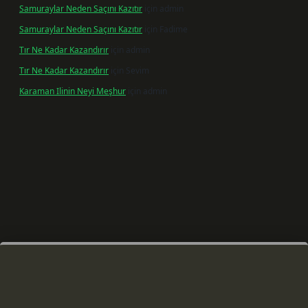
Samuraylar Neden Saçını Kazıtır
için
admin
Samuraylar Neden Saçını Kazıtır
için
Fadime
Tır Ne Kadar Kazandırır
için
admin
Tır Ne Kadar Kazandırır
için
Sevim
Karaman Ilinin Neyi Meşhur
için
admin
ş