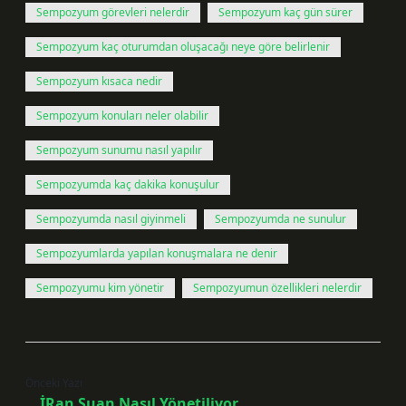
Sempozyum görevleri nelerdir
Sempozyum kaç gün sürer
Sempozyum kaç oturumdan oluşacağı neye göre belirlenir
Sempozyum kısaca nedir
Sempozyum konuları neler olabilir
Sempozyum sunumu nasıl yapılır
Sempozyumda kaç dakika konuşulur
Sempozyumda nasıl giyinmeli
Sempozyumda ne sunulur
Sempozyumlarda yapılan konuşmalara ne denir
Sempozyumu kim yönetir
Sempozyumun özellikleri nelerdir
Önceki Yazı
İRan Şuan Nasıl Yönetiliyor