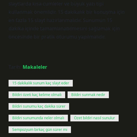
slaytlarda kısa cümleler ve büyük yazı tipi
kullanmak önemlidir. 15 dakikalık bir konuşma için
en fazla 15 slayt hazırlanmalıdır. Sunumun 15
dakika içinde tamamlanabilmesini sağlamak için
öncesinde bir pratik oturumu yapılmalıdır.
Tarih:
Makaleler
15 dakikalık sunum kaç slayt eder
Bildiri özeti kaç kelime olmalı
Bildiri sunmak nedir
Bildiri sunumu kaç dakika sürer
Bildiri sunumunda neler olmalı
Özet bildiri nasıl sunulur
Sempozyum birkaç gün sürer mi