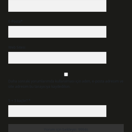
E-Posta*
Web Sitesi
Daha sonraki yorumlarımda kullanılması için adım, e-posta adresim ve
site adresim bu tarayıcıya kaydedilsin.
5 + 3 kaçtır?
*