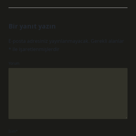
Bir yanıt yazın
E-posta adresiniz yayınlanmayacak.
Gerekli alanlar
*
ile işaretlenmişlerdir
Yorum
İsim*