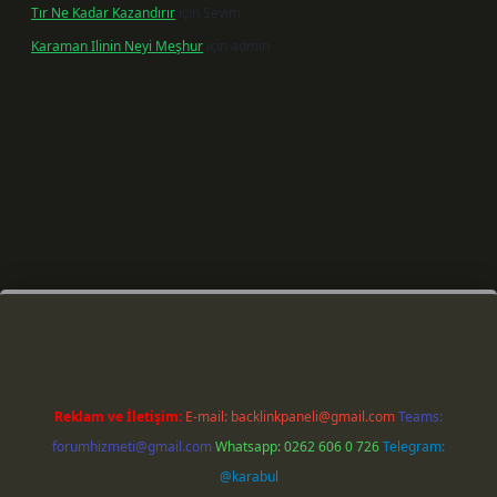
Tır Ne Kadar Kazandırır
için
Sevim
Karaman Ilinin Neyi Meşhur
için
admin
r giriş
Reklam ve İletişim:
E-mail:
backlinkpaneli@gmail.com
Teams:
forumhizmeti@gmail.com
Whatsapp: 0262 606 0 726
Telegram:
@karabul