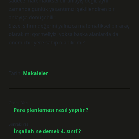
sadece matematiksel bir anlayış değil, aynı
zamanda günlük yaşantımızı şekillendiren bir
anlayışa dönüşebilir.
Sizce, sıfırın değerini yalnızca matematiksel bir araç
olarak mı görmeliyiz, yoksa başka alanlarda da
önemli bir yere sahip olabilir mi?
Tarih:
Makaleler
Önceki Yazı
Para planlaması nasıl yapılır ?
Sonraki Yazı
İnşallah ne demek 4. sınıf ?