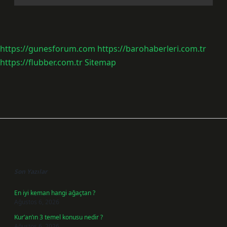
https://gunesforum.com
https://barohaberleri.com.tr
https://flubber.com.tr
Sitemap
Sidebar
Son Yazılar
En iyi keman hangi ağaçtan ?
Ağustos 6, 2026
Kur’an’ın 3 temel konusu nedir ?
Ağustos 6, 2026