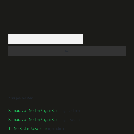
Arama
Son yorumlar
Samuraylar Neden Saçını Kazıtır
için
admin
Samuraylar Neden Saçını Kazıtır
için
Fadime
Tır Ne Kadar Kazandırır
için
admin