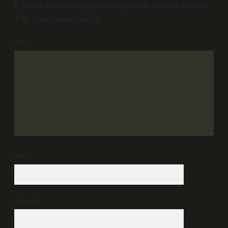
E-posta adresiniz yayınlanmayacak.
Gerekli alanlar
*
ile işaretlenmişlerdir
Yorum
İsim*
E-Posta*