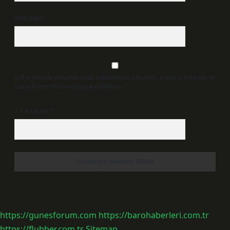
Web Sitesi
Daha sonraki yorumlarımda kullanılması için adım, e-posta adresim ve
site adresim bu tarayıcıya kaydedilsin.
7 + 8 kaçtır?
*
https://gunesforum.com
https://barohaberleri.com.tr
https://flubber.com.tr
Sitemap