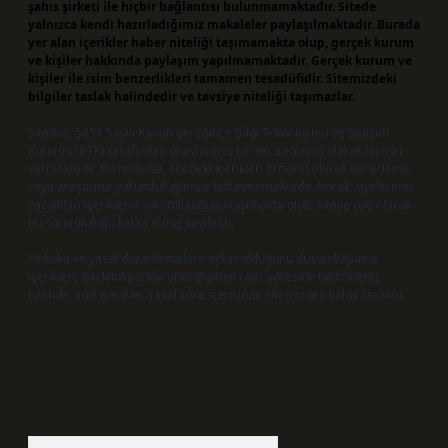
şahıs şirketi ile hiçbir bağlantısı bulunmamaktadır. Sitede
yalnızca kendi hazırladığımız makaleler paylaşılmaktadır. Burada
yer alan içerikler haber niteliği taşımamakta olup, gerçek kurum
ve kişiler hakkında paylaşım yapılmamaktadır. Gerçek kurum ve
kişiler ile isim benzerlikleri tamamen tesadüfidir. Sitemizdeki
bilgiler taslak halindedir ve tavsiye niteliği taşımazlar.
Sitemiz, 5651 Sayılı Kanun gereğince Bilgi Teknolojileri ve İletişim
Kurumu (BTK) tarafından onaylanmış bir Yer Sağlayıcı olarak hizmet
vermektedir. Bu nedenle, sitedeki içerikleri proaktif olarak denetleme
veya araştırma yükümlülüğümüz bulunmamaktadır. Ancak, üyelerimiz
yazdıkları içeriklerin sorumluluğunu taşımakta olup, siteye üye olarak
bu sorumluluğu kabul etmiş sayılırlar.
Hukuka ve yasal düzenlemelere aykırı olduğunu düşündüğünüz
içerikleri,
backlinkpanelicomtr@gmail.com
adresine bildirmeniz
halinde, ilgili içerikler yasal süre içerisinde sitemizden kaldırılacaktır.
Arama