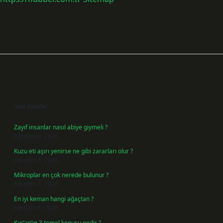
Sidebar
Son Yazılar
Zayıf insanlar nasıl abiye giymeli ?
Ağustos 9, 2026
Kuzu eti aşırı yenirse ne gibi zararları olur ?
Ağustos 8, 2026
Mikroplar en çok nerede bulunur ?
Ağustos 8, 2026
En iyi keman hangi ağaçtan ?
Ağustos 6, 2026
Kur’an’ın 3 temel konusu nedir ?