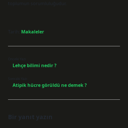
toplumun sorumluluğudur.
Tarih:
Makaleler
Önceki Yazı
Lehçe bilimi nedir ?
Sonraki Yazı
Atipik hücre görüldü ne demek ?
Bir yanıt yazın