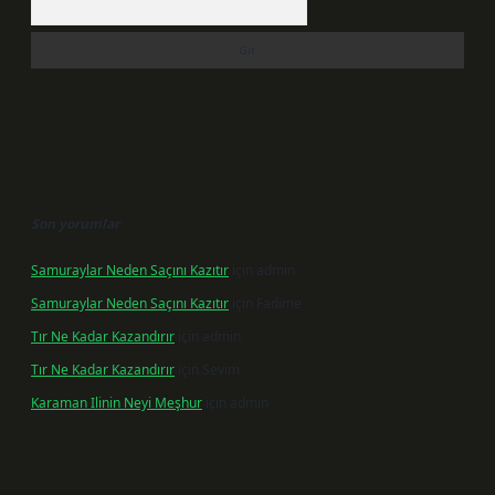
Son yorumlar
Samuraylar Neden Saçını Kazıtır
için
admin
Samuraylar Neden Saçını Kazıtır
için
Fadime
Tır Ne Kadar Kazandırır
için
admin
Tır Ne Kadar Kazandırır
için
Sevim
Karaman Ilinin Neyi Meşhur
için
admin