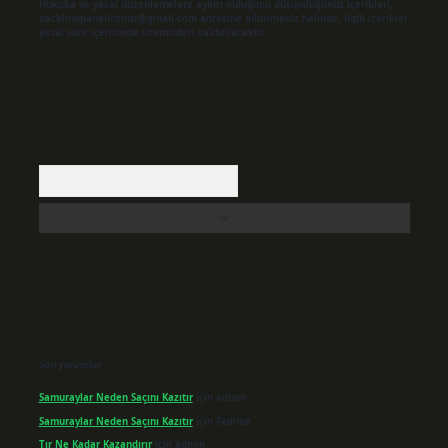
Hukuka ve yasal düzenlemelere aykırı olduğunu düşündüğünüz içerikleri,
backlinkpanelicomtr@gmail.com
adresine bildirmeniz halinde, ilgili içerikler
yasal süre içerisinde sitemizden kaldırılacaktır.
Arama
Son yorumlar
Samuraylar Neden Saçını Kazıtır
için
admin
Samuraylar Neden Saçını Kazıtır
için
Fadime
Tır Ne Kadar Kazandırır
için
admin