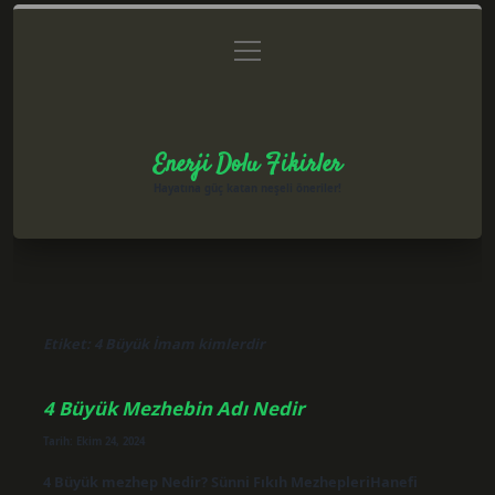
menüyü
Anasayfa
Gizlilik Politikası
Yasal Uyarı
aç
Hakkımızda
Enerji Dolu Fikirler
Hayatına güç katan neşeli öneriler!
Etiket:
4 Büyük İmam kimlerdir
4 Büyük Mezhebin Adı Nedir
Tarih: Ekim 24, 2024
4 Büyük mezhep Nedir? Sünni Fıkıh MezhepleriHanefi