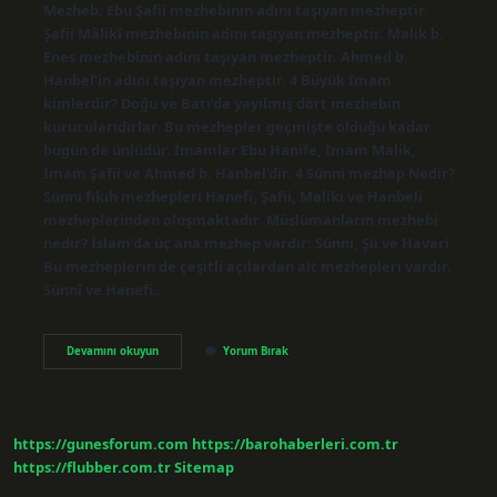
Mezheb; Ebu Şafii mezhebinin adını taşıyan mezheptir.
Şafii Mâlikî mezhebinin adını taşıyan mezheptir. Malik b.
Enes mezhebinin adını taşıyan mezheptir. Ahmed b.
Hanbel’in adını taşıyan mezheptir. 4 Büyük İmam
kimlerdir? Doğu ve Batı’da yayılmış dört mezhebin
kurucularıdırlar. Bu mezhepler geçmişte olduğu kadar
bugün de ünlüdür. İmamlar Ebu Hanife, İmam Malik,
İmam Şafii ve Ahmed b. Hanbel’dir. 4 Sünni mezhep Nedir?
Sünni fıkıh mezhepleri Hanefi, Şafii, Maliki ve Hanbeli
mezheplerinden oluşmaktadır. Müslümanların mezhebi
nedir? İslam’da üç ana mezhep vardır: Sünni, Şii ve Havari.
Bu mezheplerin de çeşitli açılardan alt mezhepleri vardır.
Sünnî ve Hanefi…
4
Devamını okuyun
Yorum Bırak
Büyük
Mezhebin
Adı
Nedir
https://gunesforum.com
https://barohaberleri.com.tr
https://flubber.com.tr
Sitemap