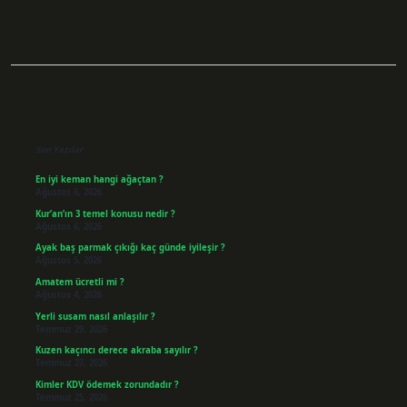
Sidebar
Son Yazılar
En iyi keman hangi ağaçtan ?
Ağustos 6, 2026
Kur’an’ın 3 temel konusu nedir ?
Ağustos 6, 2026
Ayak baş parmak çıkığı kaç günde iyileşir ?
Ağustos 5, 2026
Amatem ücretli mi ?
Ağustos 4, 2026
Yerli susam nasıl anlaşılır ?
Temmuz 29, 2026
Kuzen kaçıncı derece akraba sayılır ?
Temmuz 27, 2026
Kimler KDV ödemek zorundadır ?
Temmuz 25, 2026