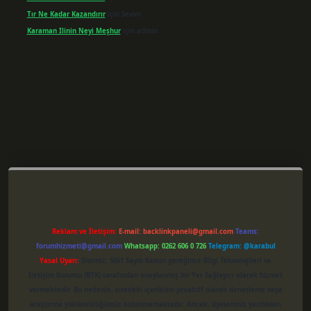
Tır Ne Kadar Kazandırır
için
Sevim
Karaman Ilinin Neyi Meşhur
için
admin
er giriş
Reklam ve İletişim:
E-mail:
backlinkpaneli@gmail.com
Teams:
forumhizmeti@gmail.com
Whatsapp: 0262 606 0 726
Telegram: @karabul
Yasal Uyarı:
Sitemiz, 5651 Sayılı Kanun gereğince Bilgi Teknolojileri ve
İletişim Kurumu (BTK) tarafından onaylanmış bir Yer Sağlayıcı olarak hizmet
vermektedir. Bu nedenle, sitedeki içerikleri proaktif olarak denetleme veya
araştırma yükümlülüğümüz bulunmamaktadır. Ancak, üyelerimiz yazdıkları