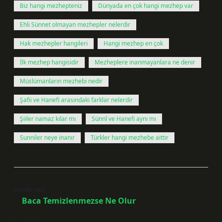
Biz hangi mezhepteniz
Dünyada en çok hangi mezhep var
Ehli Sünnet olmayan mezhepler nelerdir
Hak mezhepler hangileri
Hangi mezhep en çok
İlk mezhep hangisidir
Mezheplere inanmayanlara ne denir
Müslümanların mezhebi nedir
Şafii ve Hanefi arasındaki farklar nelerdir
Şiiler namaz kılar mı
Sünnî ve Hanefi aynı mı
Sunniler neye inanır
Türkler hangi mezhebe aittir
Önceki Yazı
Baca Temizlenmezse Ne Olur