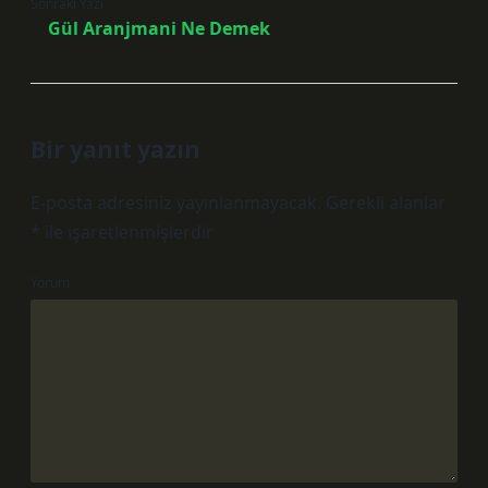
Sonraki Yazı
Gül Aranjmani Ne Demek
Bir yanıt yazın
E-posta adresiniz yayınlanmayacak.
Gerekli alanlar
*
ile işaretlenmişlerdir
Yorum