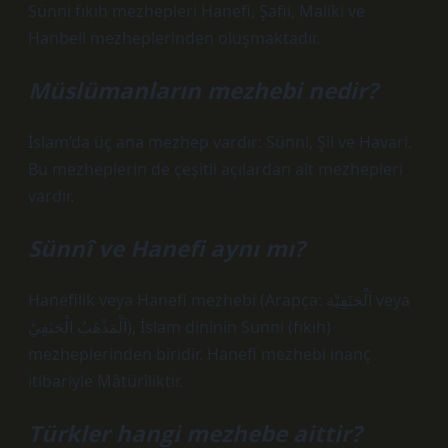
Sünni fıkıh mezhepleri Hanefi, Şafii, Maliki ve
Hanbeli mezheplerinden oluşmaktadır.
Müslümanların mezhebi nedir?
İslam’da üç ana mezhep vardır: Sünni, Şii ve Havari.
Bu mezheplerin de çeşitli açılardan alt mezhepleri
vardır.
Sünnî ve Hanefi aynı mı?
Hanefilik veya Hanefi mezhebi (Arapça: اَلْحَنَفِيَْة veya
اَلْمَذْهَبُ الْحَنَفِيُ), İslam dininin Sünni (fıkıh)
mezheplerinden biridir. Hanefi mezhebi inanç
itibariyle Mâtürîliktir.
Türkler hangi mezhebe aittir?