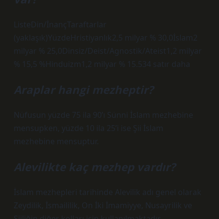
ListeDin/İnançTaraftarlar
(yaklaşık)YüzdeHristiyanlık2,5 milyar % 30,0İslam2
milyar % 25,0Dinsiz/Deist/Agnostik/Ateist1,2 milyar
% 15,5 %Hinduizm1,2 milyar % 15.534 satır daha
Araplar hangi mezheptir?
Nüfusun yüzde 75 ila 90’ı Sünni İslam mezhebine
mensupken, yüzde 10 ila 25’i ise Şii İslam
mezhebine mensuptur.
Alevilikte kaç mezhep vardır?
İslam mezhepleri tarihinde Alevilik adı genel olarak
Zeydilik, İsmaililik, On İki İmamiyye, Nusayrilik ve
Şiiliğin diğer kolları için kullanılmaktadır.