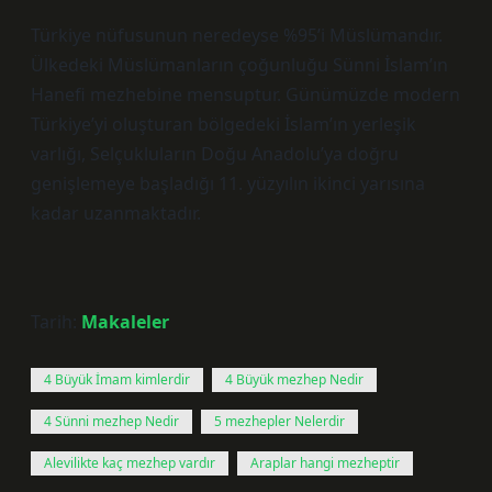
Türkiye nüfusunun neredeyse %95’i Müslümandır.
Ülkedeki Müslümanların çoğunluğu Sünni İslam’ın
Hanefi mezhebine mensuptur. Günümüzde modern
Türkiye’yi oluşturan bölgedeki İslam’ın yerleşik
varlığı, Selçukluların Doğu Anadolu’ya doğru
genişlemeye başladığı 11. yüzyılın ikinci yarısına
kadar uzanmaktadır.
Tarih:
Makaleler
4 Büyük İmam kimlerdir
4 Büyük mezhep Nedir
4 Sünni mezhep Nedir
5 mezhepler Nelerdir
Alevilikte kaç mezhep vardır
Araplar hangi mezheptir