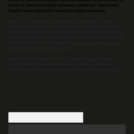
kişiler ile isim benzerlikleri tamamen tesadüfidir. Sitemizdeki
bilgiler taslak halindedir ve tavsiye niteliği taşımazlar.
Sitemiz, 5651 Sayılı Kanun gereğince Bilgi Teknolojileri ve İletişim
Kurumu (BTK) tarafından onaylanmış bir Yer Sağlayıcı olarak hizmet
vermektedir. Bu nedenle, sitedeki içerikleri proaktif olarak denetleme
veya araştırma yükümlülüğümüz bulunmamaktadır. Ancak, üyelerimiz
yazdıkları içeriklerin sorumluluğunu taşımakta olup, siteye üye olarak
bu sorumluluğu kabul etmiş sayılırlar.
Hukuka ve yasal düzenlemelere aykırı olduğunu düşündüğünüz
içerikleri,
backlinkpanelicomtr@gmail.com
adresine bildirmeniz
halinde, ilgili içerikler yasal süre içerisinde sitemizden kaldırılacaktır.
Arama