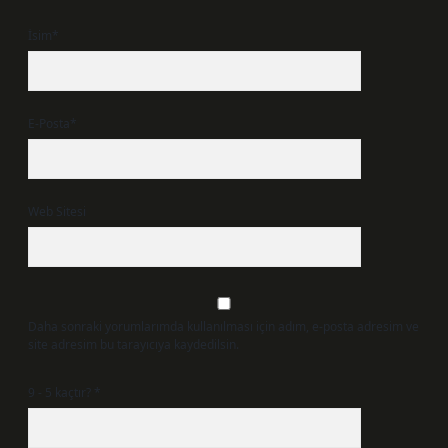
İsim*
E-Posta*
Web Sitesi
Daha sonraki yorumlarımda kullanılması için adım, e-posta adresim ve
site adresim bu tarayıcıya kaydedilsin.
9 - 5 kaçtır?
*