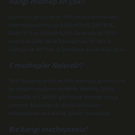
Hangi mezhep en çok?
Sünnilerin genel olarak %90 olduğu bildirilirken,
fıkıh mezheplerine göre Hanefi %45, Şafii %28,
Maliki %15 ve Hanbeli %2’dir. Genel olarak %9.5’i
oluşturan Şiiler, %8 ile İsnaaşeriyye, %1’den az
Zeydiyye ve %0.5’ten az İsmailiyye olarak ikiye ayrılır.
5 mezhepler Nelerdir?
Tarih boyunca, pratik ve fıkıh alanında, günümüzde
de varlığını sürdüren Hanefilik, Malikilik, Şafilik,
Hanbelilik ve Caferilik gibi birçok mezhep ortaya
çıkmıştır. Bunlardan ilk dördü Sünnilerin
mezhepleridir ve Caferilik Şiilerin mezhebidir.
Biz hangi mezhepteniz?