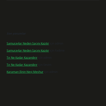
Son yorumlar
Samuraylar Neden Saçını Kazıtır
için
admin
Samuraylar Neden Saçını Kazıtır
için
Fadime
Tır Ne Kadar Kazandırır
için
admin
Tır Ne Kadar Kazandırır
için
Sevim
Karaman Ilinin Neyi Meşhur
için
admin