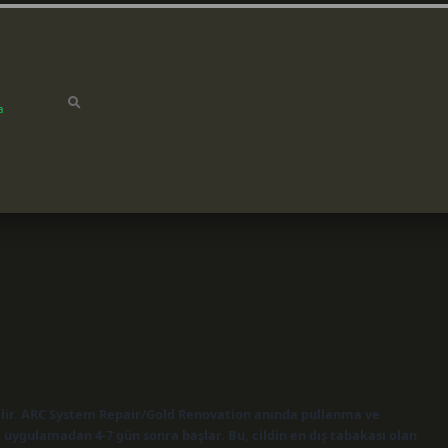
a
rilir. ARC System Repair/Gold Renovation anında pullanma ve
ygulamadan 4-7 gün sonra başlar. Bu, cildin en dış tabakası olan