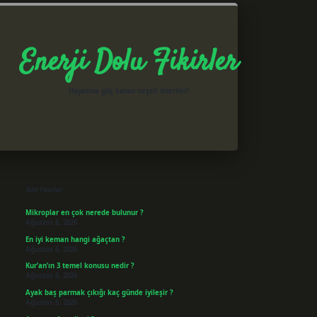
Enerji Dolu Fikirler
Hayatına güç katan neşeli öneriler!
Sidebar
betxper giriş
Son Yazılar
Mikroplar en çok nerede bulunur ?
Ağustos 8, 2026
En iyi keman hangi ağaçtan ?
Ağustos 6, 2026
Kur’an’ın 3 temel konusu nedir ?
Ağustos 6, 2026
Ayak baş parmak çıkığı kaç günde iyileşir ?
Ağustos 5, 2026