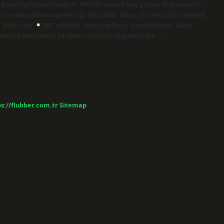
n görevi görmesini sağlar. ARC’den sonra kaç gün su değmemeli?
stan kaçınılması gerektiği doğrudur. Olası cilt tahrişini önlemek
C kalıcı mı?
ARC yüzdeki ince çizgilerin, kırışıklıkların, akne
rünümünü azaltmaya yardımcı olan bir uygulamadır.…
s://flubber.com.tr
Sitemap