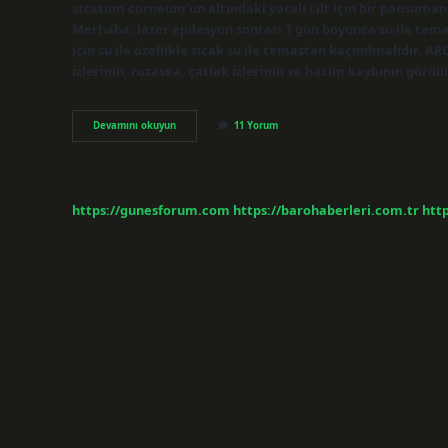
stratum corneum’un altındaki yaralı cilt için bir pansuma
Merhaba, lazer epilasyon sonrası 1 gün boyunca su ile tema
için su ile özellikle sıcak su ile temastan kaçınılmalıdır. AR
izlerinin, rozasea, çatlak izlerinin ve hacim kaybının gö
Arc
Devamını okuyun
11 Yorum
Işlemi
Acıtır
Mı
https://gunesforum.com
https://barohaberleri.com.tr
http