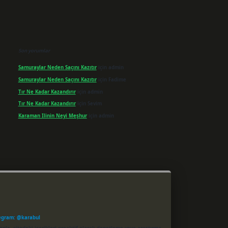
Son yorumlar
Samuraylar Neden Saçını Kazıtır
için
admin
Samuraylar Neden Saçını Kazıtır
için
Fadime
Tır Ne Kadar Kazandırır
için
admin
Tır Ne Kadar Kazandırır
için
Sevim
Karaman Ilinin Neyi Meşhur
için
admin
egram: @karabul