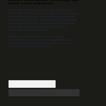
benzerlikleri tamamen tesadüfidir. Sitemizdeki bilgiler taslak
halindedir ve tavsiye niteliği taşımazlar.
Sitemiz, 5651 Sayılı Kanun gereğince Bilgi Teknolojileri ve
İletişim Kurumu (BTK) tarafından onaylanmış bir Yer Sağlayıcı
olarak hizmet vermektedir. Bu nedenle, sitedeki içerikleri
proaktif olarak denetleme veya araştırma yükümlülüğümüz
bulunmamaktadır. Ancak, üyelerimiz yazdıkları içeriklerin
sorumluluğunu taşımakta olup, siteye üye olarak bu
sorumluluğu kabul etmiş sayılırlar.
Hukuka ve yasal düzenlemelere aykırı olduğunu
düşündüğünüz içerikleri,
backlinkpanelicomtr@gmail.com
adresine bildirmeniz halinde, ilgili içerikler yasal süre
içerisinde sitemizden kaldırılacaktır.
Arama