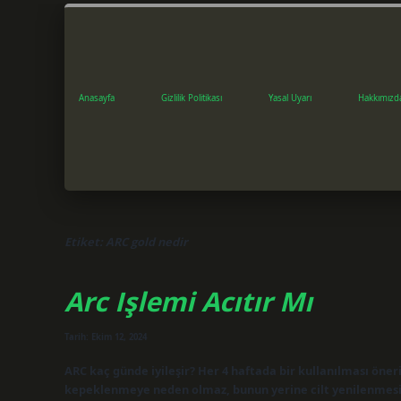
Anasayfa
Gizlilik Politikası
Yasal Uyarı
Hakkımızd
Etiket:
ARC gold nedir
Arc Işlemi Acıtır Mı
Tarih: Ekim 12, 2024
ARC kaç günde iyileşir? Her 4 haftada bir kullanılması öne
kepeklenmeye neden olmaz, bunun yerine cilt yenilenmesi u