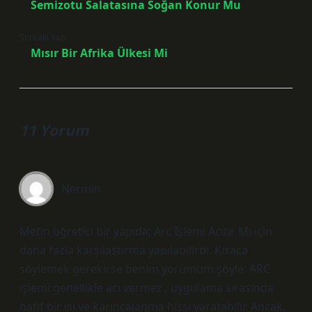
Semizotu Salatasına Soğan Konur Mu
Sonraki Yazı
Mısır Bir Afrika Ülkesi Mi
11 Yorum
Nermin
Metin öğretici bir yapıda; Arc Işlemi Acıtır Mı için
daha fazla karşılaştırma yapılabilirdi. Kısaca
söylemek gerekirse benim yorumum şöyle: ARC
işlemi genellikle acı vermez , uygulama sırasında
hafif bir ısı ve karıncalanma hissi yaratabilir. Ancak,