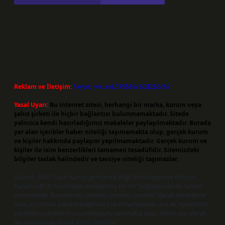
Reklam ve İletişim:
Skype: live:.cid.575569c608265c69
Yasal Uyarı:
Bu internet sitesi, herhangi bir marka, kurum veya
şahıs şirketi ile hiçbir bağlantısı bulunmamaktadır. Sitede
yalnızca kendi hazırladığımız makaleler paylaşılmaktadır. Burada
yer alan içerikler haber niteliği taşımamakta olup, gerçek kurum
ve kişiler hakkında paylaşım yapılmamaktadır. Gerçek kurum ve
kişiler ile isim benzerlikleri tamamen tesadüfidir. Sitemizdeki
bilgiler taslak halindedir ve tavsiye niteliği taşımazlar.
Sitemiz, 5651 Sayılı Kanun gereğince Bilgi Teknolojileri ve İletişim
Kurumu (BTK) tarafından onaylanmış bir Yer Sağlayıcı olarak hizmet
vermektedir. Bu nedenle, sitedeki içerikleri proaktif olarak denetleme
veya araştırma yükümlülüğümüz bulunmamaktadır. Ancak, üyelerimiz
yazdıkları içeriklerin sorumluluğunu taşımakta olup, siteye üye olarak
bu sorumluluğu kabul etmiş sayılırlar.