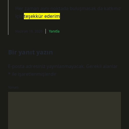
Her zaman aynı noktada buluşmasak da katkınız
için
teşekkür ederim
.
Haziran 16, 2026
Yanıtla
Bir yanıt yazın
E-posta adresiniz yayınlanmayacak.
Gerekli alanlar
*
ile işaretlenmişlerdir
Yorum