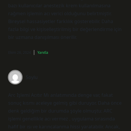
bazı kullanıcılar anestezik krem kullanılmasına
rağmen işlemin acı verici olduğunu belirtmiştir.
Bireysel hassasiyetler farklılık gösterebilir. Daha
fazla bilgi ve kişiselleştirilmiş bir değerlendirme için
bir uzmana danışılması önerilir.
Ekim 26, 2024
Yanıtla
Soylu
Arc Işlemi Acıtır Mı anlatımında denge var, fakat
sonuç kısmı aceleye gelmiş gibi duruyor. Daha önce
denk geldiğim bir durumda şöyle olmuştu: ARC
işlemi genellikle acı vermez , uygulama sırasında
hafif bir ısı ve karıncalanma hissi yaratabilir. Ancak,