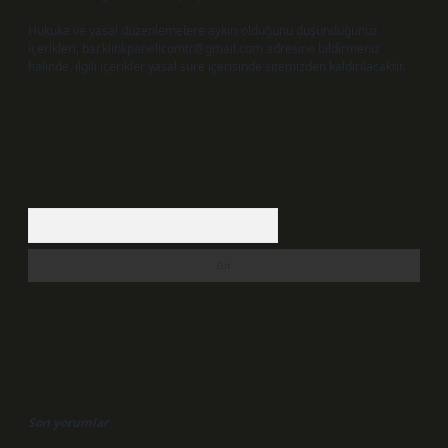
Hukuka ve yasal düzenlemelere aykırı olduğunu düşündüğünüz
içerikleri,
backlinkpanelicomtr@gmail.com
adresine bildirmeniz
halinde, ilgili içerikler yasal süre içerisinde sitemizden kaldırılacaktır.
Arama
Son yorumlar