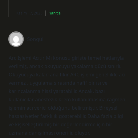
Kasım 17, 2025
Yanıtla
Songül
Arc Işlemi Acıtır Mı konusu girişte temel hatlarıyla
verilmiş, ancak okuyucuyu yakalama gücü sınırlı.
Okuyucuya kalan ana fikir ARC işlemi genellikle acı
vermez , uygulama sırasında hafif bir ısı ve
karıncalanma hissi yaratabilir. Ancak, bazı
kullanıcılar anestezik krem kullanılmasına rağmen
işlemin acı verici olduğunu belirtmiştir. Bireysel
hassasiyetler farklılık gösterebilir. Daha fazla bilgi
ve kişiselleştirilmiş bir değerlendirme için bir
uzmana danışılması önerilir. oluyor.