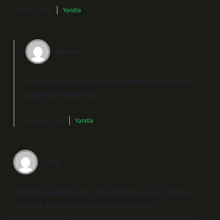
Kasım 9, 2025
Yanıtla
admin
Hande! Yorumunuz bazı açılardan bana uzak
gelse de
teşekkürler
.
Kasım 9, 2025
Yanıtla
Kısa
Metnin başında sakin bir anlatım var; Arc Işlemi
Acıtır Mı gibi bir konu biraz daha canlı
başlayabilirdi. Bu konuda akılda tutmanın faydalı