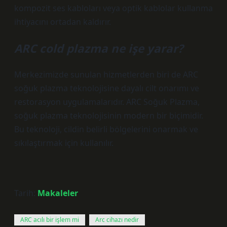
kompozit ses kabloları veya optik kablolar kullanma
ihtiyacını ortadan kaldırır.
ARC cold plazma ne işe yarar?
Merkezimizde sunulan hizmetlerden biri de ARC
soğuk plazma teknolojisine dayalı cilt onarımı ve
restorasyon uygulamalarıdır. ARC Soğuk Plazma,
soğuk plazma teknolojisinin modern bir biçimidir.
Bu teknoloji, cildin belirli bölgelerini onarmak ve
sıkılaştırmak için kullanılır.
Tarih:
Makaleler
ARC acılı bir işlem mi
Arc cihazı nedir