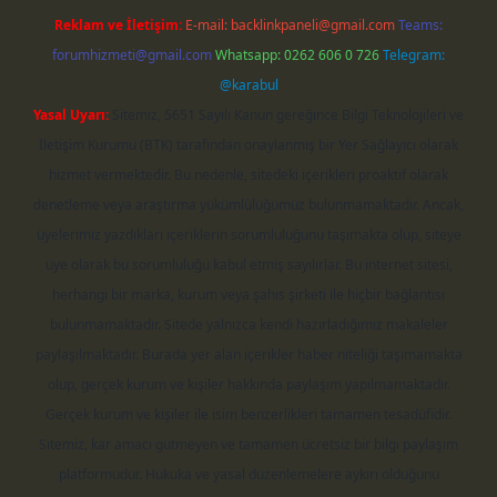
Reklam ve İletişim:
E-mail:
backlinkpaneli@gmail.com
Teams:
forumhizmeti@gmail.com
Whatsapp: 0262 606 0 726
Telegram:
@karabul
Yasal Uyarı:
Sitemiz, 5651 Sayılı Kanun gereğince Bilgi Teknolojileri ve
İletişim Kurumu (BTK) tarafından onaylanmış bir Yer Sağlayıcı olarak
hizmet vermektedir. Bu nedenle, sitedeki içerikleri proaktif olarak
denetleme veya araştırma yükümlülüğümüz bulunmamaktadır. Ancak,
üyelerimiz yazdıkları içeriklerin sorumluluğunu taşımakta olup, siteye
üye olarak bu sorumluluğu kabul etmiş sayılırlar. Bu internet sitesi,
herhangi bir marka, kurum veya şahıs şirketi ile hiçbir bağlantısı
bulunmamaktadır. Sitede yalnızca kendi hazırladığımız makaleler
paylaşılmaktadır. Burada yer alan içerikler haber niteliği taşımamakta
olup, gerçek kurum ve kişiler hakkında paylaşım yapılmamaktadır.
Gerçek kurum ve kişiler ile isim benzerlikleri tamamen tesadüfidir.
Sitemiz, kar amacı gütmeyen ve tamamen ücretsiz bir bilgi paylaşım
platformudur. Hukuka ve yasal düzenlemelere aykırı olduğunu