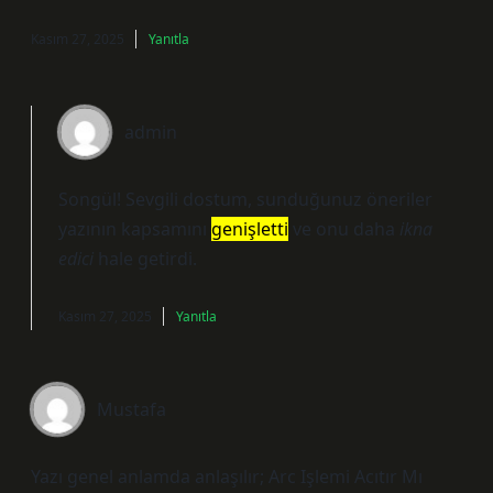
Kasım 27, 2025
Yanıtla
admin
Songül! Sevgili dostum, sunduğunuz öneriler
yazının kapsamını
genişletti
ve onu daha
ikna
edici
hale getirdi.
Kasım 27, 2025
Yanıtla
Mustafa
Yazı genel anlamda anlaşılır; Arc Işlemi Acıtır Mı