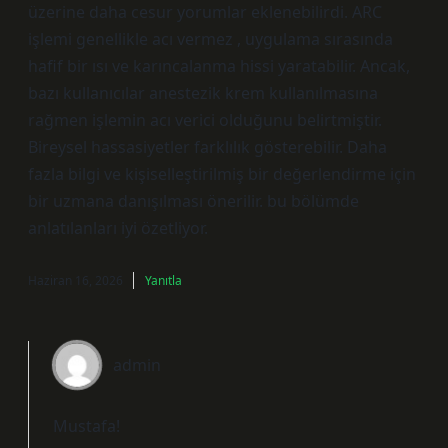
üzerine daha cesur yorumlar eklenebilirdi. ARC
işlemi genellikle acı vermez , uygulama sırasında
hafif bir ısı ve karıncalanma hissi yaratabilir. Ancak,
bazı kullanıcılar anestezik krem kullanılmasına
rağmen işlemin acı verici olduğunu belirtmiştir.
Bireysel hassasiyetler farklılık gösterebilir. Daha
fazla bilgi ve kişiselleştirilmiş bir değerlendirme için
bir uzmana danışılması önerilir. bu bölümde
anlatılanları iyi özetliyor.
Haziran 16, 2026
Yanıtla
admin
Mustafa!