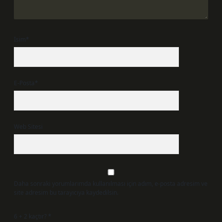
İsim*
E-Posta*
Web Sitesi
Daha sonraki yorumlarımda kullanılması için adım, e-posta adresim ve
site adresim bu tarayıcıya kaydedilsin.
6 + 2 kaçtır?
*