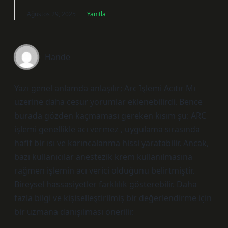
Ağustos 29, 2025
Yanıtla
Hande
Yazı genel anlamda anlaşılır; Arc Işlemi Acıtır Mı
üzerine daha cesur yorumlar eklenebilirdi. Bence
burada gözden kaçmaması gereken kısım şu: ARC
işlemi genellikle acı vermez , uygulama sırasında
hafif bir ısı ve karıncalanma hissi yaratabilir. Ancak,
bazı kullanıcılar anestezik krem kullanılmasına
rağmen işlemin acı verici olduğunu belirtmiştir.
Bireysel hassasiyetler farklılık gösterebilir. Daha
fazla bilgi ve kişiselleştirilmiş bir değerlendirme için
bir uzmana danışılması önerilir.