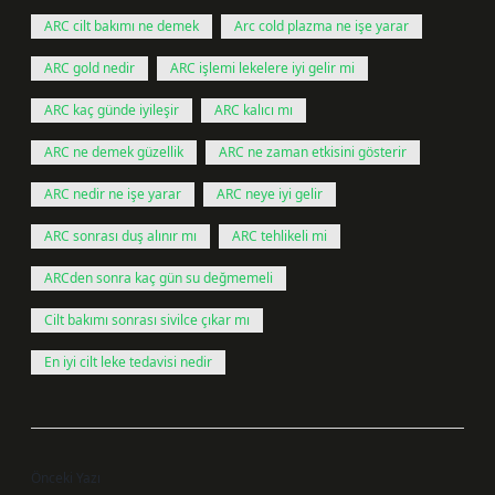
ARC cilt bakımı ne demek
Arc cold plazma ne işe yarar
ARC gold nedir
ARC işlemi lekelere iyi gelir mi
ARC kaç günde iyileşir
ARC kalıcı mı
ARC ne demek güzellik
ARC ne zaman etkisini gösterir
ARC nedir ne işe yarar
ARC neye iyi gelir
ARC sonrası duş alınır mı
ARC tehlikeli mi
ARCden sonra kaç gün su değmemeli
Cilt bakımı sonrası sivilce çıkar mı
En iyi cilt leke tedavisi nedir
Önceki Yazı