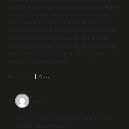
olacağını düşündüğüm detay: ARC işlemi genellikle
acı vermez , uygulama sırasında hafif bir ısı ve
karıncalanma hissi yaratabilir. Ancak, bazı
kullanıcılar anestezik krem kullanılmasına rağmen
işlemin acı verici olduğunu belirtmiştir. Bireysel
hassasiyetler farklılık gösterebilir. Daha fazla bilgi
ve kişiselleştirilmiş bir değerlendirme için bir
uzmana danışılması önerilir.
Kasım 17, 2025
Yanıtla
admin
Kısa! Her ayrıntıda aynı fikirde değilim, ama
katkınız için
minnettarım
.