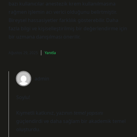
bazı kullanıcılar anestezik krem kullanılmasına
rağmen işlemin acı verici olduğunu belirtmiştir.
Bireysel hassasiyetler farklılık gösterebilir. Daha
fazla bilgi ve kişiselleştirilmiş bir değerlendirme için
bir uzmana danışılması önerilir.
Ağustos 29, 2025
Yanıtla
admin
Soylu!
Kıymetli katkınız, yazının
temel yapısını
güçlendirdi ve daha
sağlam
bir akademik temel
oluşturdu.