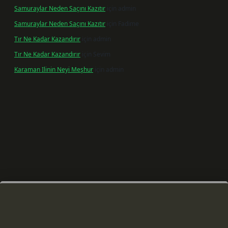
Samuraylar Neden Saçını Kazıtır
için
admin
Samuraylar Neden Saçını Kazıtır
için
Fadime
Tır Ne Kadar Kazandırır
için
admin
Tır Ne Kadar Kazandırır
için
Sevim
Karaman Ilinin Neyi Meşhur
için
admin
 giriş