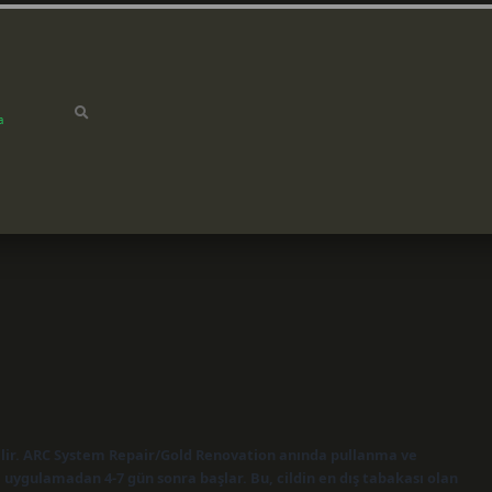
a
rilir. ARC System Repair/Gold Renovation anında pullanma ve
ygulamadan 4-7 gün sonra başlar. Bu, cildin en dış tabakası olan