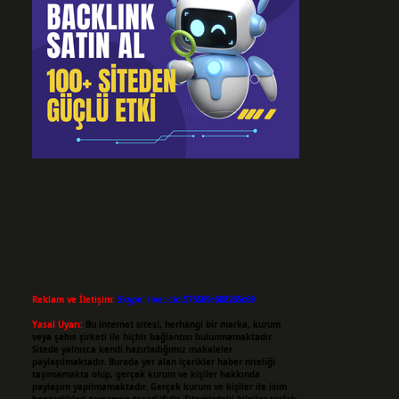
Reklam ve İletişim:
Skype: live:.cid.575569c608265c69
Yasal Uyarı:
Bu internet sitesi, herhangi bir marka, kurum
veya şahıs şirketi ile hiçbir bağlantısı bulunmamaktadır.
Sitede yalnızca kendi hazırladığımız makaleler
paylaşılmaktadır. Burada yer alan içerikler haber niteliği
taşımamakta olup, gerçek kurum ve kişiler hakkında
paylaşım yapılmamaktadır. Gerçek kurum ve kişiler ile isim