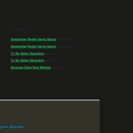
Son yorumlar
Samuraylar Neden Saçını Kazıtır
için
admin
Samuraylar Neden Saçını Kazıtır
için
Fadime
Tır Ne Kadar Kazandırır
için
admin
Tır Ne Kadar Kazandırır
için
Sevim
Karaman Ilinin Neyi Meşhur
için
admin
egram: @karabul