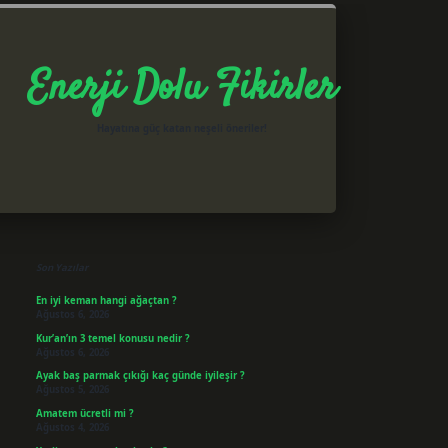
Enerji Dolu Fikirler
Hayatına güç katan neşeli öneriler!
Sidebar
betxper giriş
Son Yazılar
En iyi keman hangi ağaçtan ?
Ağustos 6, 2026
Kur’an’ın 3 temel konusu nedir ?
Ağustos 6, 2026
Ayak baş parmak çıkığı kaç günde iyileşir ?
Ağustos 5, 2026
Amatem ücretli mi ?
Ağustos 4, 2026