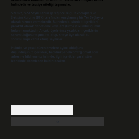
benzerlikleri tamamen tesadüfidir. Sitemizdeki bilgiler taslak
halindedir ve tavsiye niteliği taşımazlar.
Sitemiz, 5651 Sayılı Kanun gereğince Bilgi Teknolojileri ve
İletişim Kurumu (BTK) tarafından onaylanmış bir Yer Sağlayıcı
olarak hizmet vermektedir. Bu nedenle, sitedeki içerikleri
proaktif olarak denetleme veya araştırma yükümlülüğümüz
bulunmamaktadır. Ancak, üyelerimiz yazdıkları içeriklerin
sorumluluğunu taşımakta olup, siteye üye olarak bu
sorumluluğu kabul etmiş sayılırlar.
Hukuka ve yasal düzenlemelere aykırı olduğunu
düşündüğünüz içerikleri,
backlinkpanelicomtr@gmail.com
adresine bildirmeniz halinde, ilgili içerikler yasal süre
içerisinde sitemizden kaldırılacaktır.
Arama