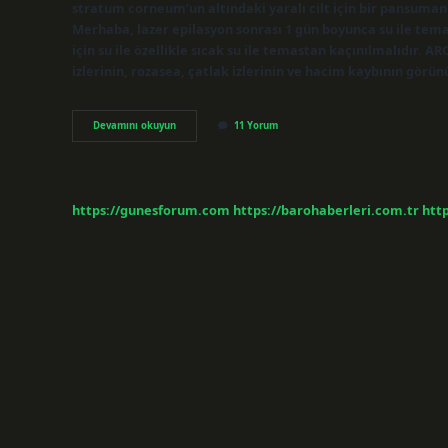
stratum corneum’un altındaki yaralı cilt için bir pansuma
Merhaba, lazer epilasyon sonrası 1 gün boyunca su ile tema
için su ile özellikle sıcak su ile temastan kaçınılmalıdır. AR
izlerinin, rozasea, çatlak izlerinin ve hacim kaybının gö
Arc
Devamını okuyun
11 Yorum
Işlemi
Acıtır
Mı
https://gunesforum.com
https://barohaberleri.com.tr
http