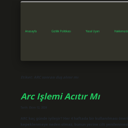
Anasayfa
Gizlilik Politikası
Yasal Uyarı
Hakkımızd
Etiket:
ARC sonrası duş alınır mı
Arc Işlemi Acıtır Mı
Tarih: Ekim 12, 2024
ARC kaç günde iyileşir? Her 4 haftada bir kullanılması öne
kepeklenmeye neden olmaz, bunun yerine cilt yenilenmesi u