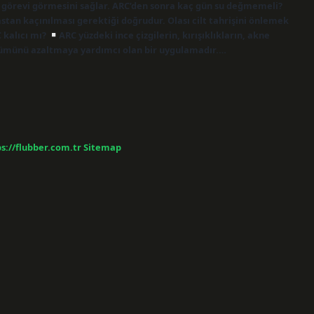
n görevi görmesini sağlar. ARC’den sonra kaç gün su değmemeli?
stan kaçınılması gerektiği doğrudur. Olası cilt tahrişini önlemek
C kalıcı mı?
ARC yüzdeki ince çizgilerin, kırışıklıkların, akne
rünümünü azaltmaya yardımcı olan bir uygulamadır.…
s://flubber.com.tr
Sitemap