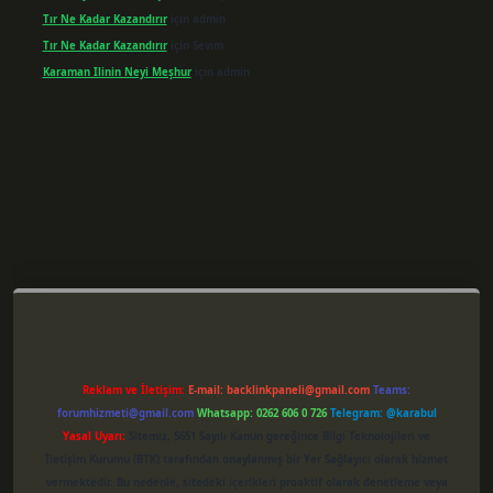
Tır Ne Kadar Kazandırır
için
admin
Tır Ne Kadar Kazandırır
için
Sevim
Karaman Ilinin Neyi Meşhur
için
admin
xper giriş
Reklam ve İletişim:
E-mail:
backlinkpaneli@gmail.com
Teams:
forumhizmeti@gmail.com
Whatsapp: 0262 606 0 726
Telegram: @karabul
Yasal Uyarı:
Sitemiz, 5651 Sayılı Kanun gereğince Bilgi Teknolojileri ve
İletişim Kurumu (BTK) tarafından onaylanmış bir Yer Sağlayıcı olarak hizmet
vermektedir. Bu nedenle, sitedeki içerikleri proaktif olarak denetleme veya