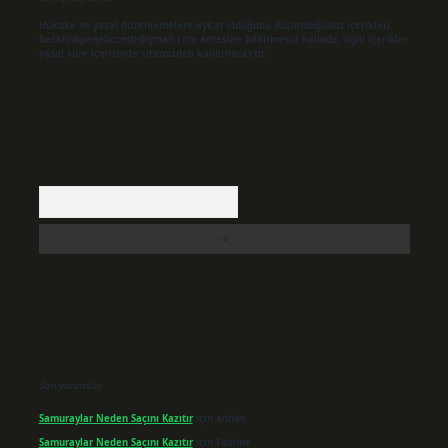
Hukuka ve yasal düzenlemelere aykırı olduğunu düşündüğünüz içerikleri,
backlinkpanelicomtr@gmail.com
adresine bildirmeniz halinde, ilgili içerikler
yasal süre içerisinde sitemizden kaldırılacaktır.
Arama
Son yorumlar
Samuraylar Neden Saçını Kazıtır
için
admin
Samuraylar Neden Saçını Kazıtır
için
Fadime