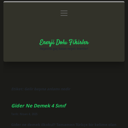
menüyü
Anasayfa
Gizlilik Politikası
Yasal Uyarı
aç
Hakkımızda
Enerji Dolu Fikirler
Hayatına güç katan neşeli öneriler!
Etiket:
Gelir başına anlamı nedir
Gider Ne Demek 4 Sınıf
Tarih: Nisan 4, 2025
Gider ne demek ilkokul? Tamamen Türkçe bir kelime olan