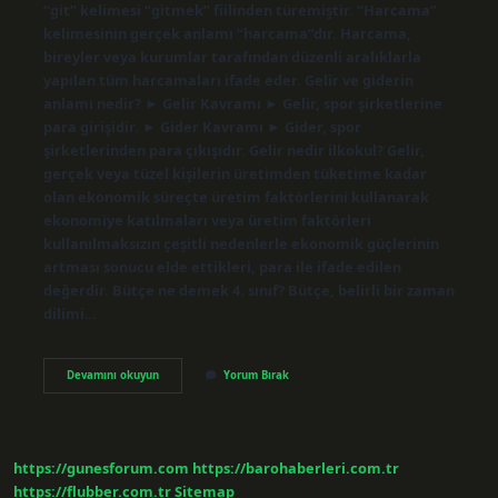
“git” kelimesi “gitmek” fiilinden türemiştir. “Harcama”
kelimesinin gerçek anlamı “harcama”dır. Harcama,
bireyler veya kurumlar tarafından düzenli aralıklarla
yapılan tüm harcamaları ifade eder. Gelir ve giderin
anlamı nedir? ► Gelir Kavramı ► Gelir, spor şirketlerine
para girişidir. ► Gider Kavramı ► Gider, spor
şirketlerinden para çıkışıdır. Gelir nedir ilkokul? Gelir,
gerçek veya tüzel kişilerin üretimden tüketime kadar
olan ekonomik süreçte üretim faktörlerini kullanarak
ekonomiye katılmaları veya üretim faktörleri
kullanılmaksızın çeşitli nedenlerle ekonomik güçlerinin
artması sonucu elde ettikleri, para ile ifade edilen
değerdir. Bütçe ne demek 4. sınıf? Bütçe, belirli bir zaman
dilimi…
Gider
Devamını okuyun
Yorum Bırak
Ne
Demek
4
Sınıf
https://gunesforum.com
https://barohaberleri.com.tr
https://flubber.com.tr
Sitemap