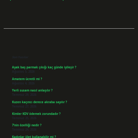
Sidebar
Son Yazılar
Ayak baş parmak çıkığı kaç günde iyileşir ?
Ağustos 5, 2026
Amatem ücretli mi ?
Ağustos 4, 2026
Yerli susam nasıl anlaşılır ?
Temmuz 29, 2026
Kuzen kaçıncı derece akraba sayılır ?
Temmuz 27, 2026
Kimler KDV ödemek zorundadır ?
Temmuz 25, 2026
7’nin özelliği nedir ?
Temmuz 24, 2026
Kadınlar jilet kullanabilir mi ?