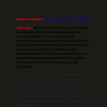
Reklam ve İletişim:
Skype: live:.cid.575569c608265c69
Yasal Uyarı:
Bu internet sitesi, herhangi bir marka,
kurum veya şahıs şirketi ile hiçbir bağlantısı
bulunmamaktadır. Sitede yalnızca kendi
hazırladığımız makaleler paylaşılmaktadır. Burada
yer alan içerikler haber niteliği taşımamakta olup,
gerçek kurum ve kişiler hakkında paylaşım
yapılmamaktadır. Gerçek kurum ve kişiler ile isim
benzerlikleri tamamen tesadüfidir. Sitemizdeki
bilgiler taslak halindedir ve tavsiye niteliği
taşımazlar.
Sitemiz, 5651 Sayılı Kanun gereğince Bilgi Teknolojileri
ve İletişim Kurumu (BTK) tarafından onaylanmış bir Yer
Sağlayıcı olarak hizmet vermektedir. Bu nedenle,
sitedeki içerikleri proaktif olarak denetleme veya
araştırma yükümlülüğümüz bulunmamaktadır. Ancak,
üyelerimiz yazdıkları içeriklerin sorumluluğunu
.
taşımakta olup, siteye üye olarak bu sorumluluğu kabul
etmiş sayılırlar.