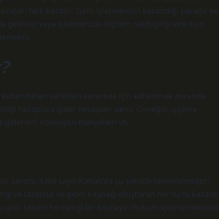
sındaki fark basittir: Gelir, işletmenizin kazandığı paradır ve
kle geliriniz veya işletmenizin toplam nakit girişi eksi tüm
demektir.
?
de kullandıkları varlıkları korumak için katlanmak zorunda
ndiği hesaplara gider hesapları denir. Örneğin, işçilere
iz giderleri, komisyon maliyetleri vb.
ir tanımı, 4369 sayılı Kanun’da şu şekilde tanımlanmıştır:
 ettiği ve tasarruf ve gider kaynağı oluşturan her türlü kazanç
r. Bu gelir tanımı herhangi bir kısıtlayıcı hüküm içermemektedir