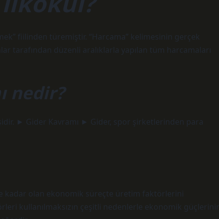
ilkokul?
mek” fiilinden türemiştir. “Harcama” kelimesinin gerçek
ar tarafından düzenli aralıklarla yapılan tüm harcamaları
ı nedir?
işidir. ► Gider Kavramı ► Gider, spor şirketlerinden para
me kadar olan ekonomik süreçte üretim faktörlerini
leri kullanılmaksızın çeşitli nedenlerle ekonomik güçlerini