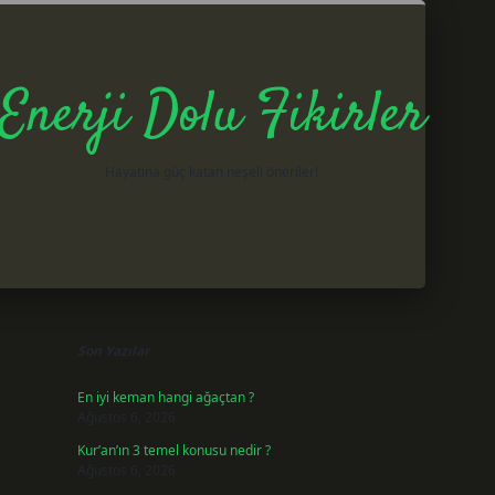
Enerji Dolu Fikirler
Hayatına güç katan neşeli öneriler!
Sidebar
betxper gir
Son Yazılar
En iyi keman hangi ağaçtan ?
Ağustos 6, 2026
Kur’an’ın 3 temel konusu nedir ?
Ağustos 6, 2026