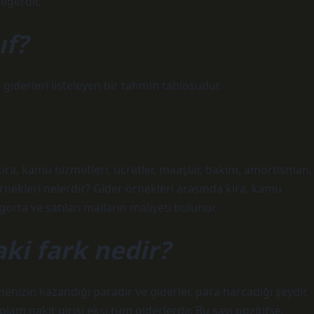
değerdir.
ıf?
e giderleri listeleyen bir tahmin tablosudur.
kira, kamu hizmetleri, ücretler, maaşlar, bakım, amortisman,
örnekleri nelerdir? Gider örnekleri arasında kira, kamu
gorta ve satılan malların maliyeti bulunur.
aki fark nedir?
etmenizin kazandığı paradır ve giderler, para harcadığı şeydir.
plam nakit girişi eksi tüm giderlerdir. Bu sayı pozitifse,