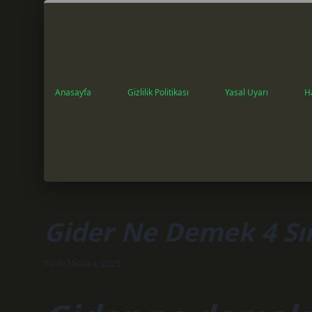
Anasayfa
Gizlilik Politikası
Yasal Uyarı
H
Gider Ne Demek 4 Sın
Tarih: Nisan 4, 2025