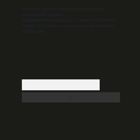
Hukuka ve yasal düzenlemelere aykırı olduğunu
düşündüğünüz içerikleri,
backlinkpanelicomtr@gmail.com
adresine bildirmeniz
halinde, ilgili içerikler yasal süre içerisinde sitemizden
kaldırılacaktır.
Arama