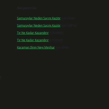
Son yorumlar
Samuraylar Neden Saçını Kazıtır
için
admin
Samuraylar Neden Saçını Kazıtır
için
Fadime
Tır Ne Kadar Kazandırır
için
admin
Tır Ne Kadar Kazandırır
için
Sevim
Karaman Ilinin Neyi Meşhur
için
admin
r