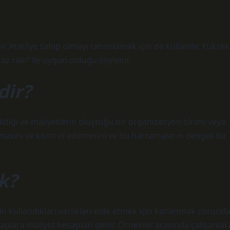
 bir Atari’ye sahip olmayı tanımlamak için de kullanılır. Yüksek
iraz rakı” ile uygun olduğu söylenir.
dir?
ildiği ve maliyetlerin oluştuğu bir organizasyon birimi veya
asını ve kontrol edilmesini ve bu harcamaların dengeli bir
k?
için kullandıkları varlıkları elde etmek için katlanmak zorund
saplara maliyet hesapları denir. Örnekler arasında çalışanlar