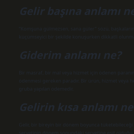
Gelir başına anlamı n
“Komşuna gülmezsen, sana güler” sözü, başkalarını
küçümseyici bir şekilde konuşurken dikkatli olunma
Giderim anlamı ne?
Bir masraf, bir mal veya hizmet için ödenen paranın dı
ödenmesi gereken paradır. Bir ürün, hizmet veya her
gruba yapılan ödemedir.
Gelirin kısa anlamı ne
Gelir, bir bireyin bir dönem boyunca tüketebileceğ
servetinin dönem sonundaki servetine eşit olduğu var