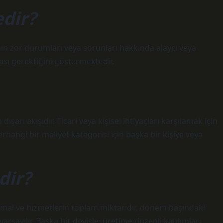
edir?
n zor durumları veya sorunları hakkında alaycı veya
sı gerektiğini göstermektedir.
şarı akışıdır. Ticari veya kişisel ihtiyaçları karşılamak için
hangi bir maliyet kategorisi için başka bir kişiye veya
dir?
i mal ve hizmetlerin toplam miktarıdır, dönem başındaki
sayılır. Başka bir deyişle, üretime düzenli katılımları