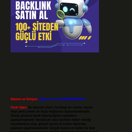
Reklam ve İletişim:
Skype: live:.cid.575569c608265c69
Yasal Uyarı:
Bu internet sitesi, herhangi bir marka, kurum
veya şahıs şirketi ile hiçbir bağlantısı bulunmamaktadır.
Sitede yalnızca kendi hazırladığımız makaleler
paylaşılmaktadır. Burada yer alan içerikler haber niteliği
taşımamakta olup, gerçek kurum ve kişiler hakkında
paylaşım yapılmamaktadır. Gerçek kurum ve kişiler ile isim