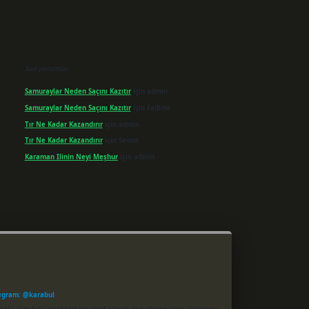
Son yorumlar
Samuraylar Neden Saçını Kazıtır
için
admin
Samuraylar Neden Saçını Kazıtır
için
Fadime
Tır Ne Kadar Kazandırır
için
admin
Tır Ne Kadar Kazandırır
için
Sevim
Karaman Ilinin Neyi Meşhur
için
admin
egram: @karabul