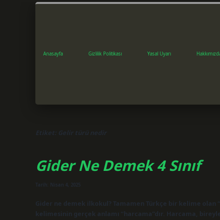
Anasayfa
Gizlilik Politikası
Yasal Uyarı
Hakkımızd
Etiket:
Gelir türü nedir
Gider Ne Demek 4 Sınıf
Tarih: Nisan 4, 2025
Gider ne demek ilkokul? Tamamen Türkçe bir kelime olan “g
kelimesinin gerçek anlamı “harcama”dır. Harcama, bireyle