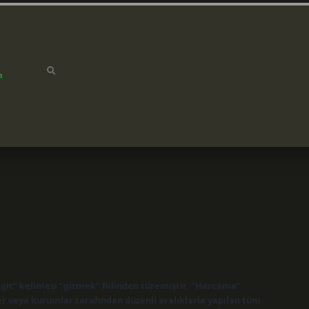
a
it” kelimesi “gitmek” fiilinden türemiştir. “Harcama”
r veya kurumlar tarafından düzenli aralıklarla yapılan tüm