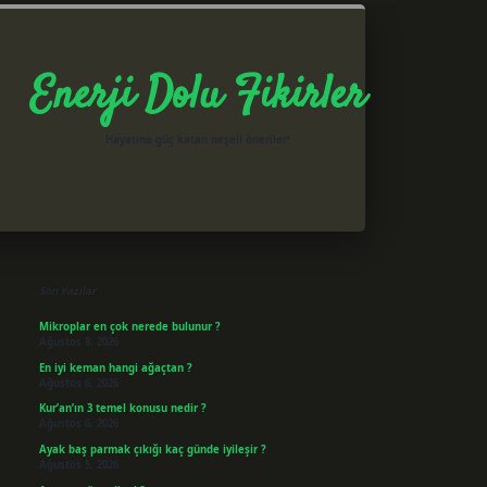
Enerji Dolu Fikirler
Hayatına güç katan neşeli öneriler!
Sidebar
betxper giriş
Son Yazılar
Mikroplar en çok nerede bulunur ?
Ağustos 8, 2026
En iyi keman hangi ağaçtan ?
Ağustos 6, 2026
Kur’an’ın 3 temel konusu nedir ?
Ağustos 6, 2026
Ayak baş parmak çıkığı kaç günde iyileşir ?
Ağustos 5, 2026