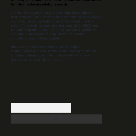
benzerlikleri tamamen tesadüfidir. Sitemizdeki bilgiler taslak
halindedir ve tavsiye niteliği taşımazlar.
Sitemiz, 5651 Sayılı Kanun gereğince Bilgi Teknolojileri ve
İletişim Kurumu (BTK) tarafından onaylanmış bir Yer Sağlayıcı
olarak hizmet vermektedir. Bu nedenle, sitedeki içerikleri
proaktif olarak denetleme veya araştırma yükümlülüğümüz
bulunmamaktadır. Ancak, üyelerimiz yazdıkları içeriklerin
sorumluluğunu taşımakta olup, siteye üye olarak bu
sorumluluğu kabul etmiş sayılırlar.
Hukuka ve yasal düzenlemelere aykırı olduğunu
düşündüğünüz içerikleri,
backlinkpanelicomtr@gmail.com
adresine bildirmeniz halinde, ilgili içerikler yasal süre
içerisinde sitemizden kaldırılacaktır.
Arama