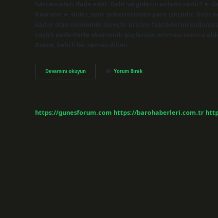
harcamaları ifade eder. Gelir ve giderin anlamı nedir? ► Gel
Kavramı ► Gider, spor şirketlerinden para çıkışıdır. Gelir 
kadar olan ekonomik süreçte üretim faktörlerini kullanar
çeşitli nedenlerle ekonomik güçlerinin artması sonucu elde 
Bütçe, belirli bir zaman dilimi…
Gider
Devamını okuyun
Yorum Bırak
Ne
Demek
4
Sınıf
https://gunesforum.com
https://barohaberleri.com.tr
http