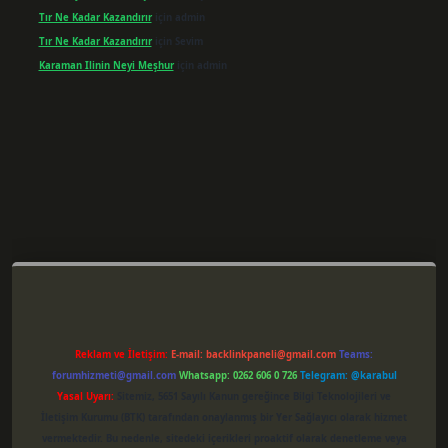
Tır Ne Kadar Kazandırır
için
admin
Tır Ne Kadar Kazandırır
için
Sevim
Karaman Ilinin Neyi Meşhur
için
admin
per giriş
Reklam ve İletişim:
E-mail:
backlinkpaneli@gmail.com
Teams:
forumhizmeti@gmail.com
Whatsapp: 0262 606 0 726
Telegram: @karabul
Yasal Uyarı:
Sitemiz, 5651 Sayılı Kanun gereğince Bilgi Teknolojileri ve
İletişim Kurumu (BTK) tarafından onaylanmış bir Yer Sağlayıcı olarak hizmet
vermektedir. Bu nedenle, sitedeki içerikleri proaktif olarak denetleme veya