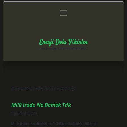
menüyü
Anasayfa
Gizlilik Politikası
Yasal Uyarı
aç
Hakkımızda
Enerji Dolu Fikirler
Hayatına güç katan neşeli öneriler!
Etiket:
Milli bağımsızlık nedir 7 sınıf
Millî Irade Ne Demek Tdk
Tarih: Eylül 23, 2024
Milli irade ne demektir? (İslam, kelam) Milletin