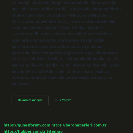
kullandığı, başka hiçbir gücün müdahale edemeyeceği
güç. Milli irade, milletin milli iradeye tabi olmadan fikrini
ifade etmesiyle ortaya çıkar – WiktionaryWiktionary ›
Wiki › national_willWiktionary › wiki › national_will Milli
irade ne demek vikipedi? İrâde-i Milliye (Modern
Türkçede Milli İrade), 1919 yılında İtilaf Devletleri’nin
işgallerine karşı Anadolu’da başlayan bağımsızlık
hareketinin ilk yayını olarak Sivas’ta yayınlanan
gazetedir. Sivas Kongresi’nde gazetenin yayınlanmasına
karar verildi.İrâde-i Milliye – WikipediaWikipedia › Wiki ›
İrâde-i_MilliyeWikipedia › Wiki › İrâde-i_Milliye Milli irade
ne demek 8 sınıf? Milli irade, milletin hiçbir baskıya
maruz kalmadan fikrini dile getirmesiyle ortaya çıkar.
Milli irade…
Millî
Devamını okuyun
2 Yorum
Irade
Ne
Demek
Tdk
https://gunesforum.com
https://barohaberleri.com.tr
https://flubber.com.tr
Sitemap