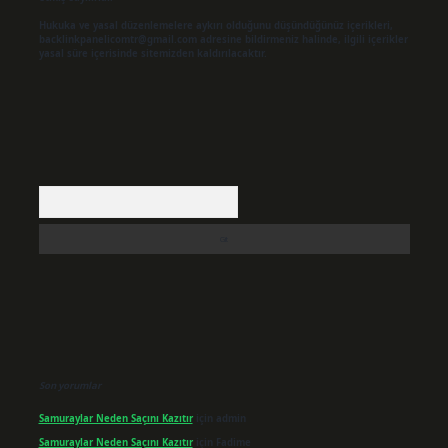
Hukuka ve yasal düzenlemelere aykırı olduğunu düşündüğünüz içerikleri,
backlinkpanelicomtr@gmail.com
adresine bildirmeniz halinde, ilgili içerikler
yasal süre içerisinde sitemizden kaldırılacaktır.
Arama
Son yorumlar
Samuraylar Neden Saçını Kazıtır
için
admin
Samuraylar Neden Saçını Kazıtır
için
Fadime