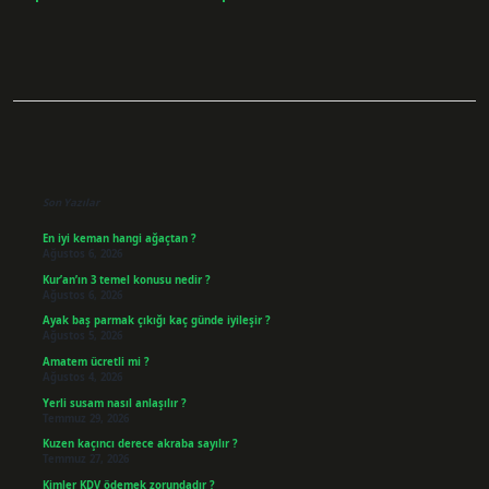
Sidebar
Son Yazılar
En iyi keman hangi ağaçtan ?
Ağustos 6, 2026
Kur’an’ın 3 temel konusu nedir ?
Ağustos 6, 2026
Ayak baş parmak çıkığı kaç günde iyileşir ?
Ağustos 5, 2026
Amatem ücretli mi ?
Ağustos 4, 2026
Yerli susam nasıl anlaşılır ?
Temmuz 29, 2026
Kuzen kaçıncı derece akraba sayılır ?
Temmuz 27, 2026
Kimler KDV ödemek zorundadır ?