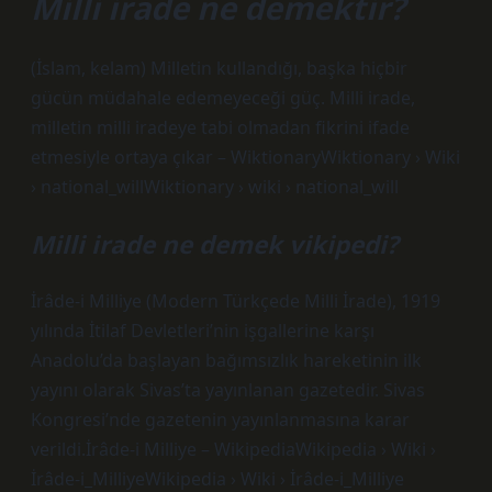
Milli irade ne demektir?
(İslam, kelam) Milletin kullandığı, başka hiçbir
gücün müdahale edemeyeceği güç. Milli irade,
milletin milli iradeye tabi olmadan fikrini ifade
etmesiyle ortaya çıkar – WiktionaryWiktionary › Wiki
› national_willWiktionary › wiki › national_will
Milli irade ne demek vikipedi?
İrâde-i Milliye (Modern Türkçede Milli İrade), 1919
yılında İtilaf Devletleri’nin işgallerine karşı
Anadolu’da başlayan bağımsızlık hareketinin ilk
yayını olarak Sivas’ta yayınlanan gazetedir. Sivas
Kongresi’nde gazetenin yayınlanmasına karar
verildi.İrâde-i Milliye – WikipediaWikipedia › Wiki ›
İrâde-i_MilliyeWikipedia › Wiki › İrâde-i_Milliye