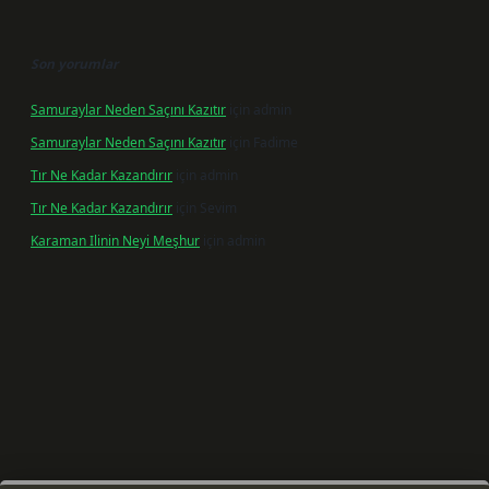
Son yorumlar
Samuraylar Neden Saçını Kazıtır
için
admin
Samuraylar Neden Saçını Kazıtır
için
Fadime
Tır Ne Kadar Kazandırır
için
admin
Tır Ne Kadar Kazandırır
için
Sevim
Karaman Ilinin Neyi Meşhur
için
admin
betxper giriş