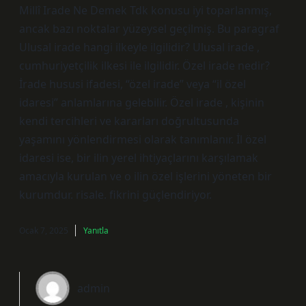
Millî Irade Ne Demek Tdk konusu iyi toparlanmış,
ancak bazı noktalar yüzeysel geçilmiş. Bu paragraf
Ulusal irade hangi ilkeyle ilgilidir? Ulusal irade ,
cumhuriyetçilik ilkesi ile ilgilidir. Özel irade nedir?
İrade hususi ifadesi, “özel irade” veya “il özel
idaresi” anlamlarına gelebilir. Özel irade , kişinin
kendi tercihleri ve kararları doğrultusunda
yaşamını yönlendirmesi olarak tanımlanır. İl özel
idaresi ise, bir ilin yerel ihtiyaçlarını karşılamak
amacıyla kurulan ve o ilin özel işlerini yöneten bir
kurumdur. risale. fikrini güçlendiriyor.
Ocak 7, 2025
Yanıtla
admin