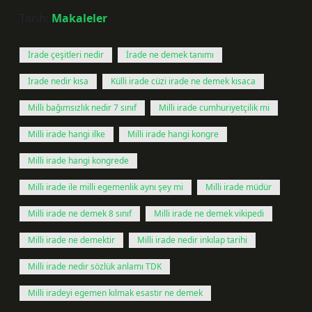
Tarih:
Makaleler
İrade çeşitleri nedir
İrade ne demek tanımı
İrade nedir kısa
Külli irade cüzi irade ne demek kısaca
Milli bağımsızlık nedir 7 sınıf
Milli irade cumhuriyetçilik mi
Milli irade hangi ilke
Milli irade hangi kongre
Milli irade hangi kongrede
Milli irade ile milli egemenlik aynı şey mi
Milli irade müdür
Milli irade ne demek 8 sınıf
Milli irade ne demek vikipedi
Milli irade ne demektir
Milli irade nedir inkılap tarihi
Milli irade nedir sözlük anlamı TDK
Milli iradeyi egemen kılmak esastır ne demek