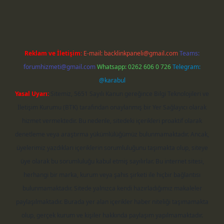
Reklam ve İletişim:
E-mail:
backlinkpaneli@gmail.com
Teams:
forumhizmeti@gmail.com
Whatsapp: 0262 606 0 726
Telegram:
@karabul
Yasal Uyarı:
Sitemiz, 5651 Sayılı Kanun gereğince Bilgi Teknolojileri ve
İletişim Kurumu (BTK) tarafından onaylanmış bir Yer Sağlayıcı olarak
hizmet vermektedir. Bu nedenle, sitedeki içerikleri proaktif olarak
denetleme veya araştırma yükümlülüğümüz bulunmamaktadır. Ancak,
üyelerimiz yazdıkları içeriklerin sorumluluğunu taşımakta olup, siteye
üye olarak bu sorumluluğu kabul etmiş sayılırlar. Bu internet sitesi,
herhangi bir marka, kurum veya şahıs şirketi ile hiçbir bağlantısı
bulunmamaktadır. Sitede yalnızca kendi hazırladığımız makaleler
paylaşılmaktadır. Burada yer alan içerikler haber niteliği taşımamakta
olup, gerçek kurum ve kişiler hakkında paylaşım yapılmamaktadır.