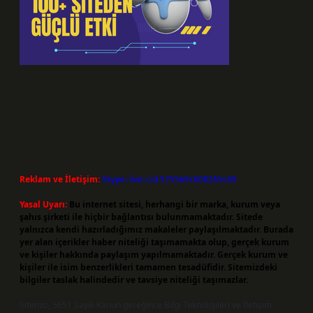
Reklam ve İletişim:
Skype: live:.cid.575569c608265c69
Yasal Uyarı:
Bu internet sitesi, herhangi bir marka, kurum veya
şahıs şirketi ile hiçbir bağlantısı bulunmamaktadır. Sitede
yalnızca kendi hazırladığımız makaleler paylaşılmaktadır. Burada
yer alan içerikler haber niteliği taşımamakta olup, gerçek kurum
ve kişiler hakkında paylaşım yapılmamaktadır. Gerçek kurum ve
kişiler ile isim benzerlikleri tamamen tesadüfidir. Sitemizdeki
bilgiler taslak halindedir ve tavsiye niteliği taşımazlar.
Sitemiz, 5651 Sayılı Kanun gereğince Bilgi Teknolojileri ve İletişim