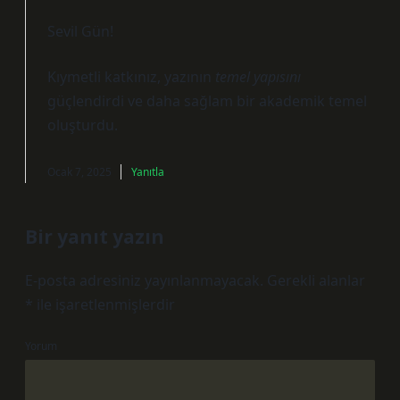
Sevil Gün!
Kıymetli katkınız, yazının
temel yapısını
güçlendirdi ve daha
sağlam
bir akademik temel
oluşturdu.
Ocak 7, 2025
Yanıtla
Bir yanıt yazın
E-posta adresiniz yayınlanmayacak.
Gerekli alanlar
*
ile işaretlenmişlerdir
Yorum