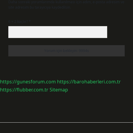
Daha sonraki yorumlarımda kullanılması için adım, e-posta adresim ve
site adresim bu tarayıcıya kaydedilsin.
6 + 2 kaçtır?
*
https://gunesforum.com
https://barohaberleri.com.tr
https://flubber.com.tr
Sitemap