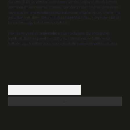
Kurumu (BTK) tarafından onaylanmış bir Yer Sağlayıcı olarak hizmet
vermektedir. Bu nedenle, sitedeki içerikleri proaktif olarak denetleme
veya araştırma yükümlülüğümüz bulunmamaktadır. Ancak, üyelerimiz
yazdıkları içeriklerin sorumluluğunu taşımakta olup, siteye üye olarak
bu sorumluluğu kabul etmiş sayılırlar.
Hukuka ve yasal düzenlemelere aykırı olduğunu düşündüğünüz
içerikleri,
backlinkpanelicomtr@gmail.com
adresine bildirmeniz
halinde, ilgili içerikler yasal süre içerisinde sitemizden kaldırılacaktır.
Arama