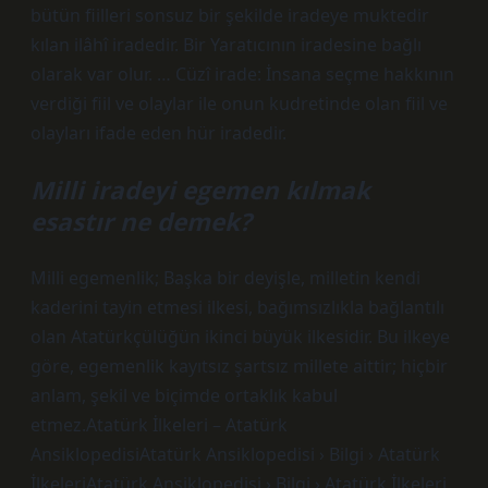
bütün fiilleri sonsuz bir şekilde iradeye muktedir
kılan ilâhî iradedir. Bir Yaratıcının iradesine bağlı
olarak var olur. … Cüzî irade: İnsana seçme hakkının
verdiği fiil ve olaylar ile onun kudretinde olan fiil ve
olayları ifade eden hür iradedir.
Milli iradeyi egemen kılmak
esastır ne demek?
Milli egemenlik; Başka bir deyişle, milletin kendi
kaderini tayin etmesi ilkesi, bağımsızlıkla bağlantılı
olan Atatürkçülüğün ikinci büyük ilkesidir. Bu ilkeye
göre, egemenlik kayıtsız şartsız millete aittir; hiçbir
anlam, şekil ve biçimde ortaklık kabul
etmez.Atatürk İlkeleri – Atatürk
AnsiklopedisiAtatürk Ansiklopedisi › Bilgi › Atatürk
İlkeleriAtatürk Ansiklopedisi › Bilgi › Atatürk İlkeleri