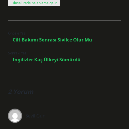
Ulusal irade ne anlama gelir
Önceki Yazı
Cilt Bakımı Sonrası Sivilce Olur Mu
Sonraki Yazı
Ingilizler Kaç Ülkeyi Sömürdü
2 Yorum
Sevil Gün