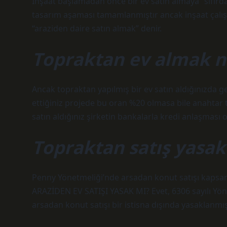
İnşaat başlamadan önce bir ev satın almaya “sıfırdan
tasarım aşaması tamamlanmıştır ancak inşaat çalış
“araziden daire satın almak” denir.
Topraktan ev almak ne
Ancak topraktan yapılmış bir ev satın aldığınızda ge
ettiğiniz projede bu oran %20 olmasa bile anahtar te
satın aldığınız şirketin bankalarla kredi anlaşması ol
Topraktan satış yasak
Penny Yönetmeliği’nde arsadan konut satışı kapsamı
ARAZİDEN EV SATIŞI YASAK MI? Evet, 6306 sayılı Yö
arsadan konut satışı bir istisna dışında yasaklanmışt