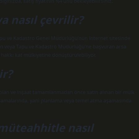
ğınızda, satış fiyatının %4’ünü bekleyebilirsiniz.
 nasıl çevrilir?
Tapu ve Kadastro Genel Müdürlüğü’nün internet sitesinde
ştan veya Tapu ve Kadastro Müdürlüğü’ne başvuran arsa
 hakkı kat mülkiyetine dönüştürülebiliyor.
ir?
de olan ve inşaat tamamlanmadan önce satın alınan bir mülk
 aşamalarında, yani planlama veya temel atma aşamasında
müteahhitle nasıl