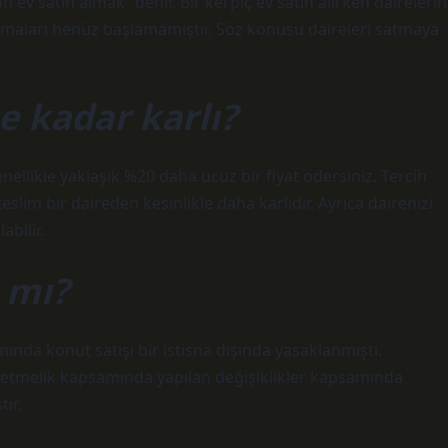
 ev satın almak” denir. Bir kerpiç ev satın alırken dairelerin
maları henüz başlamamıştır. Söz konusu daireleri satmaya
 kadar karlı?
nellikle yaklaşık %20 daha ucuz bir fiyat ödersiniz. Tercih
slim bir daireden kesinlikle daha karlıdır. Ayrıca dairenizi
abilir.
 mı?
nda konut satışı bir istisna dışında yasaklanmıştı.
netmelik kapsamında yapılan değişiklikler kapsamında
ır.