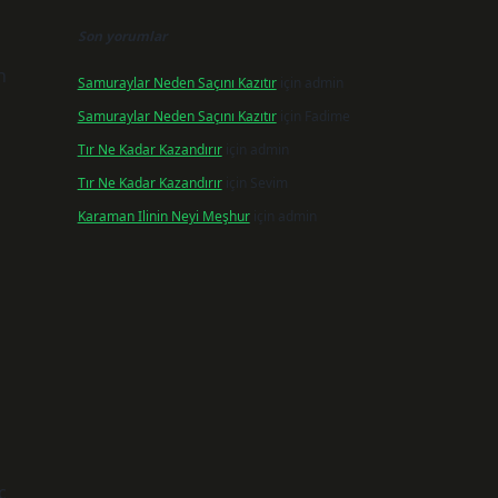
Son yorumlar
n
Samuraylar Neden Saçını Kazıtır
için
admin
Samuraylar Neden Saçını Kazıtır
için
Fadime
Tır Ne Kadar Kazandırır
için
admin
Tır Ne Kadar Kazandırır
için
Sevim
Karaman Ilinin Neyi Meşhur
için
admin
ç