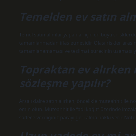
Temelden ev satın alm
Temel satın alımlar yapanlar için en büyük risklerde
tamamlanmadan iflas etmesidir. Olası riskler arası
tamamlanamaması ve teslimat sürecinin uzaması yer
Topraktan ev alırken 
sözleşme yapılır?
Arsalı daire satın alırken, öncelikle müteahhit ile
emin olun. Müteahhit ile “adi kağıt” üzerinde imza
sadece verdiğiniz parayı geri alma hakkı verir. Not
Uzun vadede ev mi ar