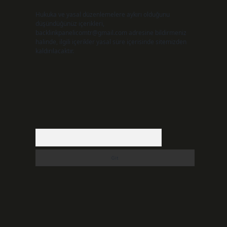
Hukuka ve yasal düzenlemelere aykırı olduğunu
düşündüğünüz içerikleri,
backlinkpanelicomtr@gmail.com
adresine bildirmeniz
halinde, ilgili içerikler yasal süre içerisinde sitemizden
kaldırılacaktır.
Arama