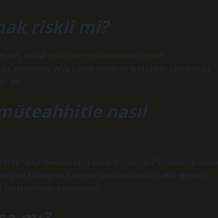
ak riskli mi?
n biri, inşaat şirketi veya müteahhidin inşaat
nda, ekonomik veya politik nedenlerle inşaatın zamanında
 alır.
müteahhitle nasıl
 noterde “gayrimenkul satış vaadi sözleşmesi” imzaladığınızda
ladığınız sözleşme, dairenin tapusunu alma hakkı vermez;
er ücretlerinden kaçınmayın.
sa mı?