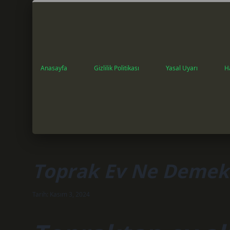
Anasayfa
Gizlilik Politikası
Yasal Uyarı
H
Toprak Ev Ne Demek
Tarih: Kasım 3, 2024