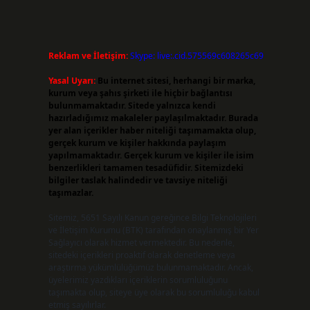
Reklam ve İletişim:
Skype: live:.cid.575569c608265c69
Yasal Uyarı:
Bu internet sitesi, herhangi bir marka,
kurum veya şahıs şirketi ile hiçbir bağlantısı
bulunmamaktadır. Sitede yalnızca kendi
hazırladığımız makaleler paylaşılmaktadır. Burada
yer alan içerikler haber niteliği taşımamakta olup,
gerçek kurum ve kişiler hakkında paylaşım
yapılmamaktadır. Gerçek kurum ve kişiler ile isim
benzerlikleri tamamen tesadüfidir. Sitemizdeki
bilgiler taslak halindedir ve tavsiye niteliği
taşımazlar.
Sitemiz, 5651 Sayılı Kanun gereğince Bilgi Teknolojileri
ve İletişim Kurumu (BTK) tarafından onaylanmış bir Yer
Sağlayıcı olarak hizmet vermektedir. Bu nedenle,
sitedeki içerikleri proaktif olarak denetleme veya
araştırma yükümlülüğümüz bulunmamaktadır. Ancak,
üyelerimiz yazdıkları içeriklerin sorumluluğunu
taşımakta olup, siteye üye olarak bu sorumluluğu kabul
etmiş sayılırlar.