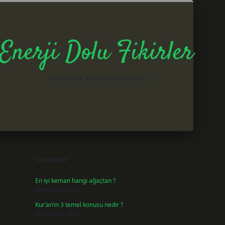
Enerji Dolu Fikirler
Hayatına güç katan neşeli öneriler!
Sidebar
betxper giri
Son Yazılar
En iyi keman hangi ağaçtan ?
Ağustos 6, 2026
Kur’an’ın 3 temel konusu nedir ?
Ağustos 6, 2026