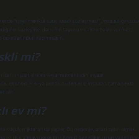
 noterde “gayrimenkul satış vaadi sözleşmesi” imzaladığınızda
ladığınız sözleşme, dairenin tapusunu alma hakkı vermez;
er ücretlerinden kaçınmayın.
kli mi?
n biri, inşaat şirketi veya müteahhidin inşaat
nda, ekonomik veya politik nedenlerle inşaatın zamanında
 alır.
lı ev mi?
ha küçük miktarlarda yapılır. Bu nedenle, arazi satın almak,
a az risk almayı gerektirir. Konut genellikle uzun vadeli bor