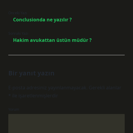
Önceki Yazı
Conclusionda ne yazılır ?
Sonraki Yazı
Hakim avukattan üstün müdür ?
Bir yanıt yazın
E-posta adresiniz yayınlanmayacak.
Gerekli alanlar
*
ile işaretlenmişlerdir
Yorum