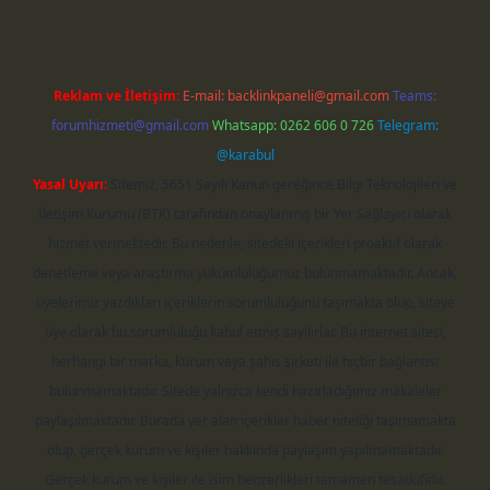
Reklam ve İletişim:
E-mail:
backlinkpaneli@gmail.com
Teams:
forumhizmeti@gmail.com
Whatsapp: 0262 606 0 726
Telegram:
@karabul
Yasal Uyarı:
Sitemiz, 5651 Sayılı Kanun gereğince Bilgi Teknolojileri ve
İletişim Kurumu (BTK) tarafından onaylanmış bir Yer Sağlayıcı olarak
hizmet vermektedir. Bu nedenle, sitedeki içerikleri proaktif olarak
denetleme veya araştırma yükümlülüğümüz bulunmamaktadır. Ancak,
üyelerimiz yazdıkları içeriklerin sorumluluğunu taşımakta olup, siteye
üye olarak bu sorumluluğu kabul etmiş sayılırlar. Bu internet sitesi,
herhangi bir marka, kurum veya şahıs şirketi ile hiçbir bağlantısı
bulunmamaktadır. Sitede yalnızca kendi hazırladığımız makaleler
paylaşılmaktadır. Burada yer alan içerikler haber niteliği taşımamakta
olup, gerçek kurum ve kişiler hakkında paylaşım yapılmamaktadır.
Gerçek kurum ve kişiler ile isim benzerlikleri tamamen tesadüfidir.