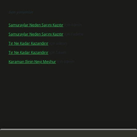
Son yorumlar
Samuraylar Neden Saçını Kazıtır
için
admin
Samuraylar Neden Saçını Kazıtır
için
Fadime
Tır Ne Kadar Kazandırır
için
admin
Tır Ne Kadar Kazandırır
için
Sevim
Karaman Ilinin Neyi Meşhur
için
admin
ş