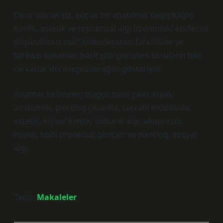
Okur olarak siz, küçük bir anatomik değişikliğin
kimlik, estetik ve toplumsal algı üzerindeki etkilerini
düşündünüz mü? Kültürlerarası farklılıklar ve
tarihsel kökenler, basit gibi görünen soruların bile
ne kadar derinleşebileceğini gösteriyor.
Anahtar kelimeler: tragus nasıl çıkar, kulak
anatomisi, piercing çıkarma, cerrahi müdahale,
estetik, kişisel kimlik, kültürel algı, akupresür,
hijyen, tıbbi prosedür, gençler ve piercing, sosyal
algı.
Tarih:
Makaleler