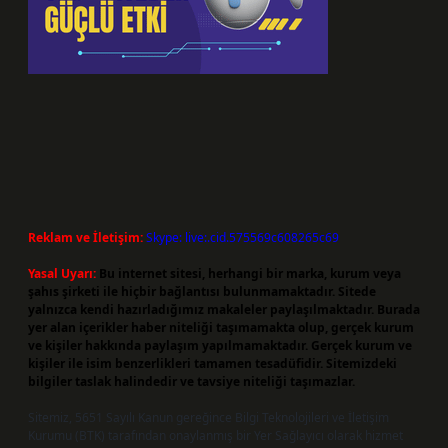
Reklam ve İletişim:
Skype: live:.cid.575569c608265c69
Yasal Uyarı:
Bu internet sitesi, herhangi bir marka, kurum veya
şahıs şirketi ile hiçbir bağlantısı bulunmamaktadır. Sitede
yalnızca kendi hazırladığımız makaleler paylaşılmaktadır. Burada
yer alan içerikler haber niteliği taşımamakta olup, gerçek kurum
ve kişiler hakkında paylaşım yapılmamaktadır. Gerçek kurum ve
kişiler ile isim benzerlikleri tamamen tesadüfidir. Sitemizdeki
bilgiler taslak halindedir ve tavsiye niteliği taşımazlar.
Sitemiz, 5651 Sayılı Kanun gereğince Bilgi Teknolojileri ve İletişim
Kurumu (BTK) tarafından onaylanmış bir Yer Sağlayıcı olarak hizmet