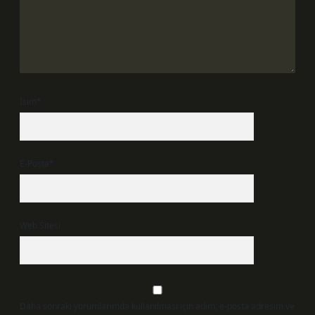
İsim*
E-Posta*
Web Sitesi
Daha sonraki yorumlarımda kullanılması için adım, e-posta adresim ve