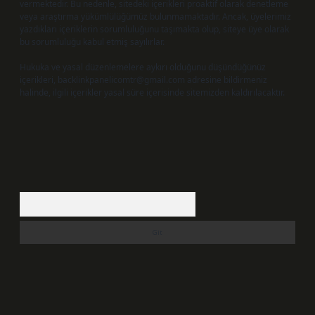
vermektedir. Bu nedenle, sitedeki içerikleri proaktif olarak denetleme
veya araştırma yükümlülüğümüz bulunmamaktadır. Ancak, üyelerimiz
yazdıkları içeriklerin sorumluluğunu taşımakta olup, siteye üye olarak
bu sorumluluğu kabul etmiş sayılırlar.
Hukuka ve yasal düzenlemelere aykırı olduğunu düşündüğünüz
içerikleri,
backlinkpanelicomtr@gmail.com
adresine bildirmeniz
halinde, ilgili içerikler yasal süre içerisinde sitemizden kaldırılacaktır.
Arama