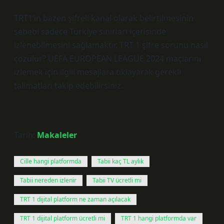
TRT1’in bazen şifreli kanal olarak belirtilmesinin
sebebi sadece Türkiye sınırları içerisinde
izlenebilmesini sağlamaktır. TRT 1 şifre sorunu nasıl
çözülür? UEFA EUROPEAN LEAGUE 2024 maçlarını
izlemek için ilgili mesajlara tıklayarak gerekli
talimatları takip edebilirsiniz.
Tarih:
Makaleler
Cille hangi platformda
Tabii kaç TL aylık
Tabii nereden izlenir
Tabii TV ücretli mi
TRT 1 dijital platform ne zaman açılacak
TRT 1 dijital platform ücretli mi
TRT 1 hangi platformda var