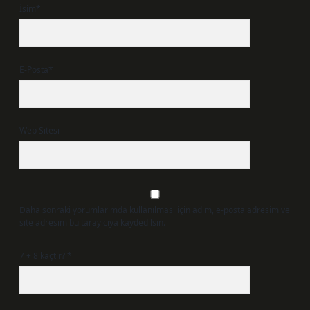
İsim*
E-Posta*
Web Sitesi
Daha sonraki yorumlarımda kullanılması için adım, e-posta adresim ve
site adresim bu tarayıcıya kaydedilsin.
7 + 8 kaçtır?
*