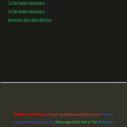
Tır Ne Kadar Kazandırır
için
admin
Tır Ne Kadar Kazandırır
için
Sevim
Karaman Ilinin Neyi Meşhur
için
admin
riş
Reklam ve İletişim:
E-mail:
backlinkpaneli@gmail.com
Teams:
forumhizmeti@gmail.com
Whatsapp: 0262 606 0 726
Telegram: