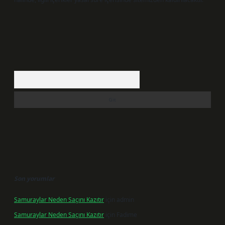
Arama
Son yorumlar
Samuraylar Neden Saçını Kazıtır
için
admin
Samuraylar Neden Saçını Kazıtır
için
Fadime