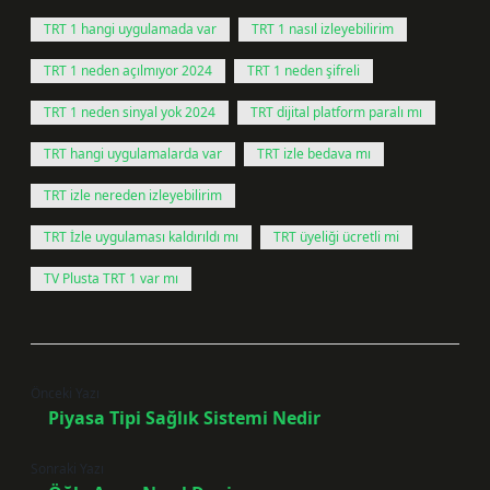
TRT 1 hangi uygulamada var
TRT 1 nasıl izleyebilirim
TRT 1 neden açılmıyor 2024
TRT 1 neden şifreli
TRT 1 neden sinyal yok 2024
TRT dijital platform paralı mı
TRT hangi uygulamalarda var
TRT izle bedava mı
TRT izle nereden izleyebilirim
TRT İzle uygulaması kaldırıldı mı
TRT üyeliği ücretli mi
TV Plusta TRT 1 var mı
Önceki Yazı
Piyasa Tipi Sağlık Sistemi Nedir
Sonraki Yazı