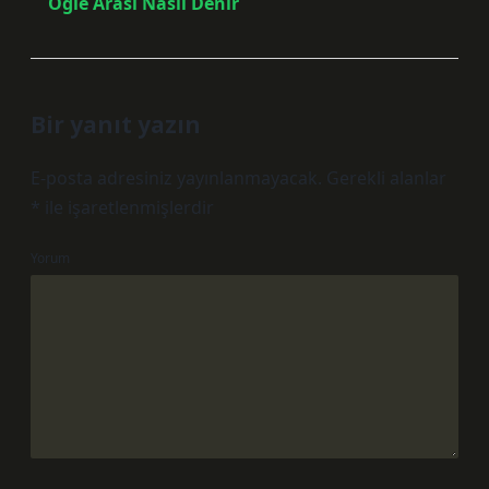
Öğle Arası Nasıl Denir
Bir yanıt yazın
E-posta adresiniz yayınlanmayacak.
Gerekli alanlar
*
ile işaretlenmişlerdir
Yorum