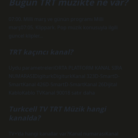
Bugün TRT müzikte ne var?
07:00. Milli marş ve günün programı Milli
marş07:05. Klippark. Pop müzik konusuyla ilgili
güncel klipler…
TRT kaçıncı kanal?
Uydu parametreleriORTA PLATFORM KANAL SIRA
NUMARASIDigiturkDigiturkKanal 323D-SmartD-
SmartKanal 426D-SmartD-SmartKanal 26Dijital
KabloKablo TVKanal 90018 satır daha
Turkcell TV TRT Müzik hangi
kanalda?
TV+’da hangi kanallar var?Kanal numarasıKanal