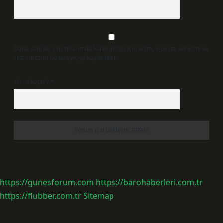
Daha sonraki yorumlarımda kullanılması için adım, e-posta adresim ve
site adresim bu tarayıcıya kaydedilsin.
10 - 4 kaçtır?
*
https://gunesforum.com
https://barohaberleri.com.tr
https://flubber.com.tr
Sitemap