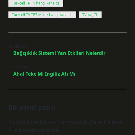
Turkcell TRT 1 hangi kanalda
Turkcell TV TRT Müzik hangi kanalda
TV kaç TL
Önceki Yazı
Bağışıklık Sistemi Yan Etkileri Nelerdir
Sonraki Yazı
Ahal Teke Mi Ingiliz Atı Mı
Bir yanıt yazın
E-posta adresiniz yayınlanmayacak.
Gerekli alanlar
*
ile işaretlenmişlerdir