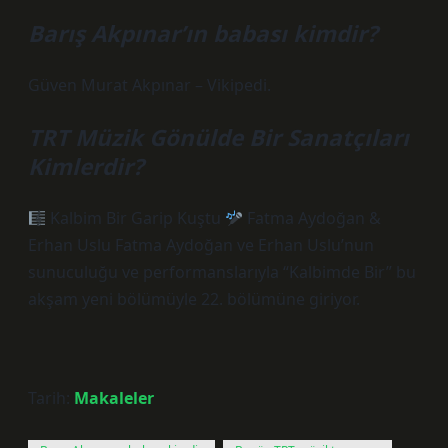
Barış Akpınar’ın babası kimdir?
Güven Murat Akpınar – Vikipedi.
TRT Müzik Gönülde Bir Sanatçıları
Kimlerdir?
Kalbim Bir Garip Kuştu
Fatma Aydoğan &
Erhan Uslu Fatma Aydoğan ve Erhan Uslu’nun
sunuculuğu ve performanslarıyla “Kalbimde Bir” bu
akşam yeni bölümüyle 22. bölümüne giriyor.
Tarih:
Makaleler