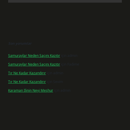
Son yorumlar
Samuraylar Neden Saçını Kazıtır
için
admin
Samuraylar Neden Saçını Kazıtır
için
Fadime
Tır Ne Kadar Kazandırır
için
admin
Tır Ne Kadar Kazandırır
için
Sevim
Karaman Ilinin Neyi Meşhur
için
admin