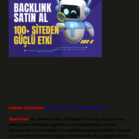
Reklam ve İletişim:
Skype: live:.cid.575569c608265c69
Yasal Uyarı:
Bu internet sitesi, herhangi bir marka, kurum veya
şahıs şirketi ile hiçbir bağlantısı bulunmamaktadır. Sitede
yalnızca kendi hazırladığımız makaleler paylaşılmaktadır. Burada
yer alan içerikler haber niteliği taşımamakta olup, gerçek kurum