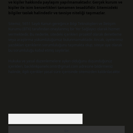
ve kişiler hakkında paylaşım yapılmamaktadır. Gerçek kurum ve
kişiler ile isim benzerlikleri tamamen tesadüfidir. Sitemizdeki
bilgiler taslak halindedir ve tavsiye niteliği taşımazlar.
Sitemiz, 5651 Sayılı Kanun gereğince Bilgi Teknolojileri ve İletişim
Kurumu (BTK) tarafından onaylanmış bir Yer Sağlayıcı olarak hizmet
vermektedir. Bu nedenle, sitedeki içerikleri proaktif olarak denetleme
veya araştırma yükümlülüğümüz bulunmamaktadır. Ancak, üyelerimiz
yazdıkları içeriklerin sorumluluğunu taşımakta olup, siteye üye olarak
bu sorumluluğu kabul etmiş sayılırlar.
Hukuka ve yasal düzenlemelere aykırı olduğunu düşündüğünüz
içerikleri,
backlinkpanelicomtr@gmail.com
adresine bildirmeniz
halinde, ilgili içerikler yasal süre içerisinde sitemizden kaldırılacaktır.
Arama