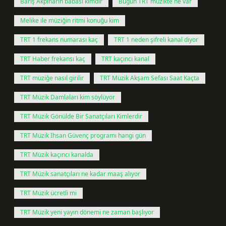
Barış Akpınarın babası kimdir
Bugün TRT müzikte ne var
Melike ile müziğin ritmi konuğu kim
TRT 1 frekans numarası kaç
TRT 1 neden şifreli kanal diyor
TRT Haber frekansı kaç
TRT kaçıncı kanal
TRT müziğe nasıl girilir
TRT Müzik Akşam Sefası Saat Kaçta
TRT Müzik Damlaları kim söylüyor
TRT Müzik Gönülde Bir Sanatçıları Kimlerdir
TRT Müzik İhsan Güvenç programı hangi gün
TRT Müzik kaçıncı kanalda
TRT Müzik sanatçıları ne kadar maaş alıyor
TRT Müzik ücretli mi
TRT Müzik yeni yayın dönemi ne zaman başlıyor