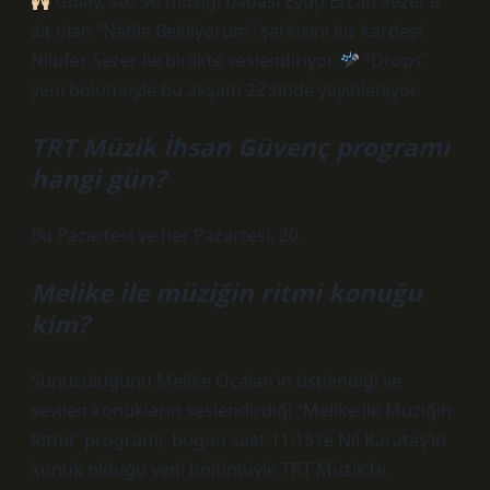
Gülay, söz ve müziği babası Eyüp Ercan Sezer’e
ait olan “Nafile Bekliyorum” şarkısını kız kardeşi
Nilüfer Sezer ile birlikte seslendiriyor.
“Drops”
yeni bölümüyle bu akşam 22’sinde yayınlanıyor.
TRT Müzik İhsan Güvenç programı
hangi gün?
Bu Pazartesi ve her Pazartesi, 20.
Melike ile müziğin ritmi konuğu
kim?
Sunuculuğunu Melike Öcalan’ın üstlendiği ve
sevilen konukların seslendirdiği “Melike ile Müziğin
Ritmi” programı, bugün saat 11:15’te Nil Karataş’ın
konuk olduğu yeni bölümüyle TRT Müzik’te.