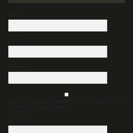
İsim*
E-Posta*
Web Sitesi
Daha sonraki yorumlarımda kullanılması için adım, e-posta adresim ve
site adresim bu tarayıcıya kaydedilsin.
10 - 4 kaçtır?
*