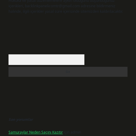
Hukuka ve yasal düzenlemelere aykırı olduğunu düşündüğünüz
içerikleri,
backlinkpanelicomtr@gmail.com
adresine bildirmeniz
halinde, ilgili içerikler yasal süre içerisinde sitemizden kaldırılacaktır.
Arama
Son yorumlar
Samuraylar Neden Saçını Kazıtır
için
admin