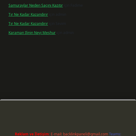
Samuraylar Neden Saçını Kazıtır
için
Fadime
Tır Ne Kadar Kazandırır
için
admin
Tır Ne Kadar Kazandırır
için
Sevim
Karaman Ilinin Neyi Meşhur
için
admin
riş
Reklam ve İletişim:
E-mail:
backlinkpaneli@gmail.com
Teams: