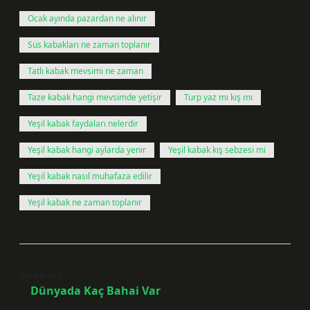
Ocak ayında pazardan ne alınır
Süs kabakları ne zaman toplanır
Tatlı kabak mevsimi ne zaman
Taze kabak hangi mevsimde yetişir
Turp yaz mı kış mı
Yeşil kabak faydaları nelerdir
Yeşil kabak hangi aylarda yenir
Yeşil kabak kış sebzesi mi
Yeşil kabak nasıl muhafaza edilir
Yeşil kabak ne zaman toplanır
Önceki Yazı
Dünyada Kaç Bahai Var