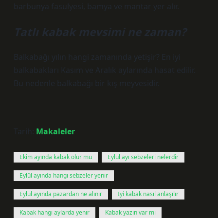
barbunya fasulyesi, bamya ve mantar yer alır.
Tatlı kabak mevsimi ne zaman?
Balkabağı yılın hangi zamanında yetişir? En iyi
balkabakları Kasım ve Aralık aylarında hasat edilir.
Bu nedenle balkabağı bir kış meyvesidir.
Tarih:
Makaleler
Ekim ayında kabak olur mu
Eylül ayı sebzeleri nelerdir
Eylül ayında hangi sebzeler yenir
Eylül ayında pazardan ne alınır
İyi kabak nasıl anlaşılır
Kabak hangi aylarda yenir
Kabak yazın var mı