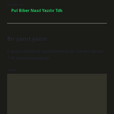
Sonraki Yazı
Pul Biber Nasıl Yazılır Tdk
Bir yanıt yazın
E-posta adresiniz yayınlanmayacak.
Gerekli alanlar
*
ile işaretlenmişlerdir
Yorum