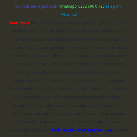
forumhizmeti@gmail.com
Whatsapp: 0262 606 0 726
Telegram:
@karabul
Yasal Uyarı:
Sitemiz, 5651 Sayılı Kanun gereğince Bilgi Teknolojileri ve
İletişim Kurumu (BTK) tarafından onaylanmış bir Yer Sağlayıcı olarak
hizmet vermektedir. Bu nedenle, sitedeki içerikleri proaktif olarak
denetleme veya araştırma yükümlülüğümüz bulunmamaktadır. Ancak,
üyelerimiz yazdıkları içeriklerin sorumluluğunu taşımakta olup, siteye
üye olarak bu sorumluluğu kabul etmiş sayılırlar. Bu internet sitesi,
herhangi bir marka, kurum veya şahıs şirketi ile hiçbir bağlantısı
bulunmamaktadır. Sitede yalnızca kendi hazırladığımız makaleler
paylaşılmaktadır. Burada yer alan içerikler haber niteliği taşımamakta
olup, gerçek kurum ve kişiler hakkında paylaşım yapılmamaktadır.
Gerçek kurum ve kişiler ile isim benzerlikleri tamamen tesadüfidir.
Sitemiz, kar amacı gütmeyen ve tamamen ücretsiz bir bilgi paylaşım
platformudur. Hukuka ve yasal düzenlemelere aykırı olduğunu
düşündüğünüz içerikleri,
backlinkpanelicomtr@gmail.com
adresine