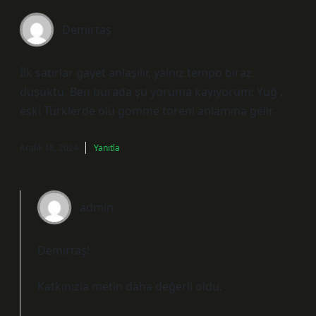
Demirtaş
İlk satırlar gayet anlaşılır, yalnız tempo biraz
düşüktü. Ben burada şu yoruma kayıyorum: Yuğ ,
eski Türklerde ölü gömme töreni anlamına gelir .
Aralık 18, 2024
Yanıtla
admin
Demirtaş!
Katkınızla metin
daha değerli
oldu.