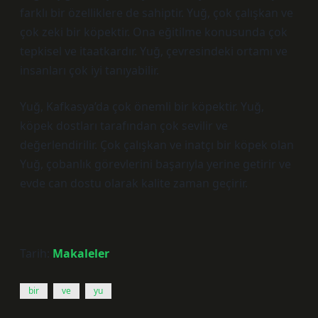
farklı bir özelliklere de sahiptir. Yuğ, çok çalışkan ve
çok zeki bir köpektir. Ona eğitilme konusunda çok
tepkisel ve itaatkardır. Yuğ, çevresindeki ortamı ve
insanları çok iyi tanıyabilir.
Yuğ, Kafkasya’da çok önemli bir köpektir. Yuğ,
köpek dostları tarafından çok sevilir ve
değerlendirilir. Çok çalışkan ve inatçı bir köpek olan
Yuğ, çobanlık görevlerini başarıyla yerine getirir ve
evde can dostu olarak kalite zaman geçirir.
Tarih:
Makaleler
bir
ve
yu