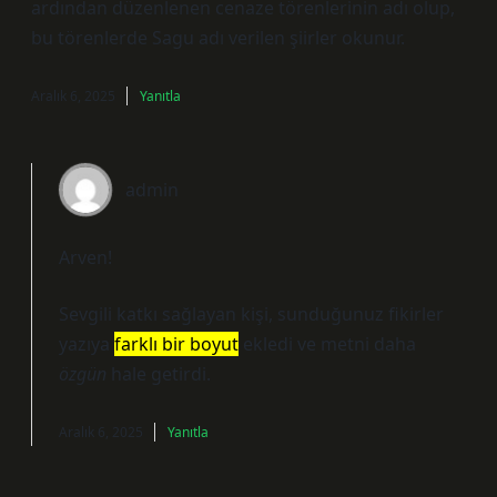
ardından düzenlenen cenaze törenlerinin adı olup,
bu törenlerde Sagu adı verilen şiirler okunur.
Aralık 6, 2025
Yanıtla
admin
Arven!
Sevgili katkı sağlayan kişi, sunduğunuz fikirler
yazıya
farklı bir boyut
ekledi ve metni daha
özgün
hale getirdi.
Aralık 6, 2025
Yanıtla