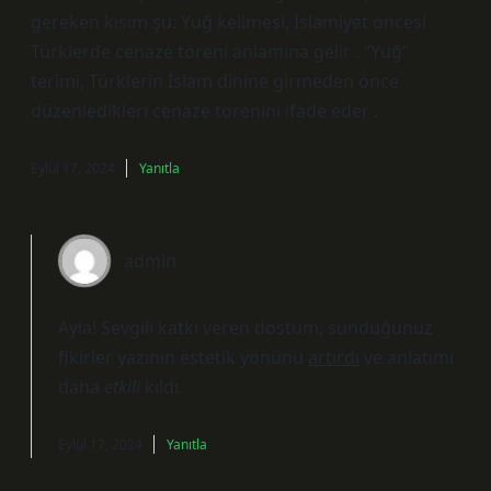
gereken kısım şu: Yuğ kelimesi, İslamiyet öncesi
Türklerde cenaze töreni anlamına gelir . “Yuğ”
terimi, Türklerin İslam dinine girmeden önce
düzenledikleri cenaze törenini ifade eder .
Eylül 17, 2024
Yanıtla
admin
Ayla! Sevgili katkı veren dostum, sunduğunuz
fikirler yazının estetik yönünü
artırdı
ve anlatımı
daha
etkili
kıldı.
Eylül 17, 2024
Yanıtla