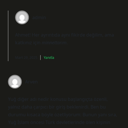
admin
Ahmet! Her ayrıntıda aynı fikirde değilim, ama
katkınız için
minnettarım
.
Mart 29, 2025
Yanıtla
Arven
Yuğ diğer adı nedir konusu başlangıçta özenli,
yalnız daha çarpıcı bir giriş beklenirdi. Ben bu
durumu kısaca böyle özetliyorum: Bunun yanı sıra,
Yuğ İslam öncesi Türk devletlerinde ölen kişinin