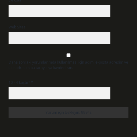
E-Posta*
Web Sitesi
Daha sonraki yorumlarımda kullanılması için adım, e-posta adresim ve
site adresim bu tarayıcıya kaydedilsin.
10 - 4 kaçtır?
*