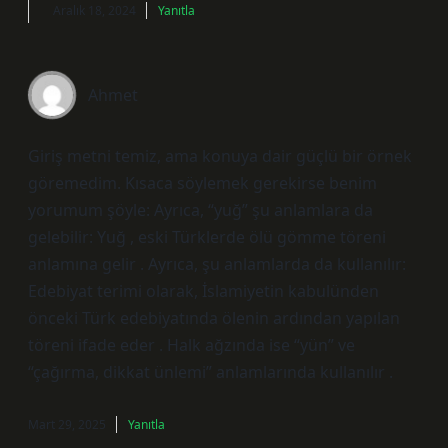
Aralık 18, 2024
Yanıtla
Ahmet
Giriş metni temiz, ama konuya dair güçlü bir örnek
göremedim. Kısaca söylemek gerekirse benim
yorumum şöyle: Ayrıca, “yuğ” şu anlamlara da
gelebilir: Yuğ , eski Türklerde ölü gömme töreni
anlamına gelir . Ayrıca, şu anlamlarda da kullanılır:
Edebiyat terimi olarak, İslamiyetin kabulünden
önceki Türk edebiyatında ölenin ardından yapılan
töreni ifade eder . Halk ağzında ise “yün” ve
“çağırma, dikkat ünlemi” anlamlarında kullanılır .
Mart 29, 2025
Yanıtla