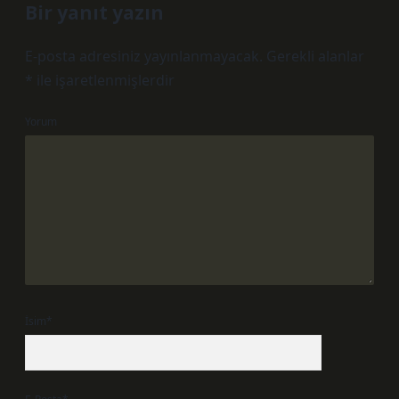
Bir yanıt yazın
E-posta adresiniz yayınlanmayacak.
Gerekli alanlar
*
ile işaretlenmişlerdir
Yorum
İsim*