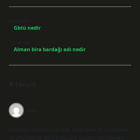
Önceki Yazı
Gbtü nedir
Sonraki Yazı
Alman bira bardağı adı nedir
8 Yorum
Ayla
Başlangıç bölümü dengeli, ama sanki biraz güvenli
tarafta kalmış. Bence burada gözden kaçmaması