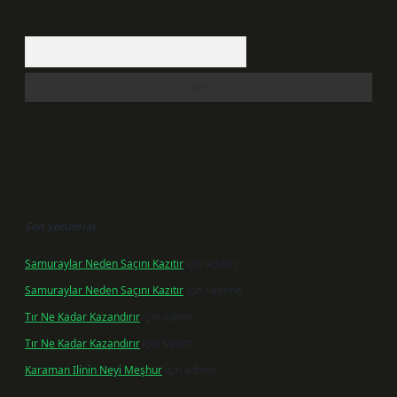
Arama
Son yorumlar
Samuraylar Neden Saçını Kazıtır
için
admin
Samuraylar Neden Saçını Kazıtır
için
Fadime
Tır Ne Kadar Kazandırır
için
admin
Tır Ne Kadar Kazandırır
için
Sevim
Karaman Ilinin Neyi Meşhur
için
admin