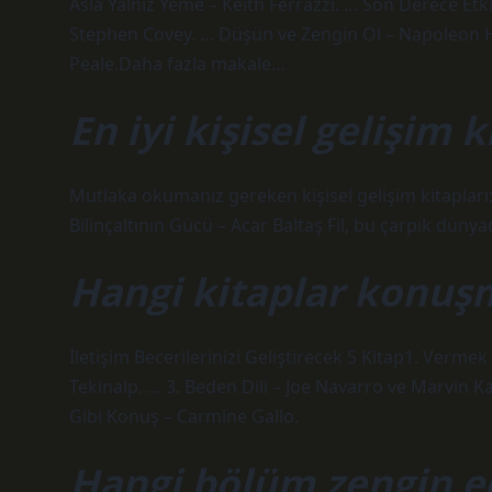
Asla Yalnız Yeme – Keith Ferrazzi. … Son Derece Etkil
Stephen Covey. … Düşün ve Zengin Ol – Napoleon 
Peale.Daha fazla makale…
En iyi kişisel gelişim 
Mutlaka okumanız gereken kişisel gelişim kitapları
Bilinçaltının Gücü – Acar Baltaş Fil, bu çarpık düny
Hangi kitaplar konuşma
İletişim Becerilerinizi Geliştirecek 5 Kitap1. Verme
Tekinalp. … 3. Beden Dili – Joe Navarro ve Marvin Ka
Gibi Konuş – Carmine Gallo.
Hangi bölüm zengin e