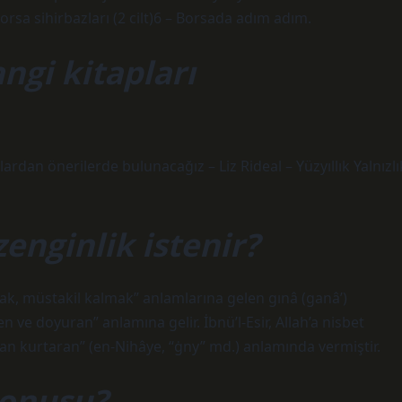
orsa sihirbazları (2 cilt)6 – Borsada adım adım.
ngi kitapları
dan önerilerde bulunacağız – Liz Rideal – Yüzyıllık Yalnızlı
zenginlik istenir?
mak, müstakil kalmak” anlamlarına gelen gınâ (ganâ’)
 ve doyuran” anlamına gelir. İbnü’l-Esir, Allah’a nisbet
ıdan kurtaran” (en-Nihâye, “ġny” md.) anlamında vermiştir.
konusu?