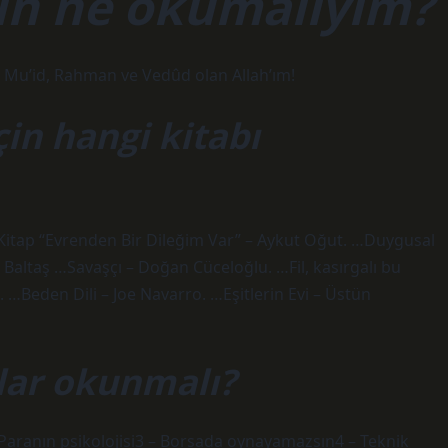
in ne okumalıyım?
 Mu’id, Rahman ve Vedûd olan Allah’ım!
in hangi kitabı
Kitap “Evrenden Bir Dileğim Var” – Aykut Oğut. …Duygusal
Baltaş …Savaşçı – Doğan Cüceloğlu. …Fil, kasırgalı bu
 …Beden Dili – Joe Navarro. …Eşitlerin Evi – Üstün
plar okunmalı?
 – Paranın psikolojisi3 – Borsada oynayamazsın4 – Teknik