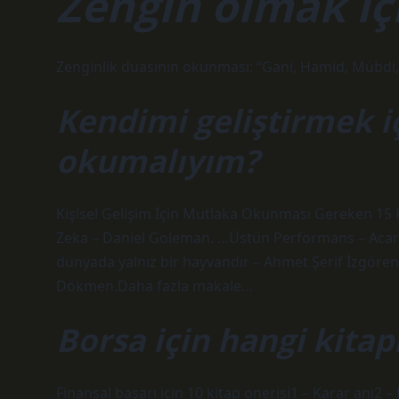
Zengin olmak iç
Zenginlik duasının okunması: “Gani, Hamid, Mübdi,
Kendimi geliştirmek iç
okumalıyım?
Kişisel Gelişim İçin Mutlaka Okunması Gereken 15 
Zeka – Daniel Goleman. …Üstün Performans – ​​Acar 
dünyada yalnız bir hayvandır – Ahmet Şerif İzgören.
Dökmen.Daha fazla makale…
Borsa için hangi kita
Finansal başarı için 10 kitap önerisi1 – Karar anı2