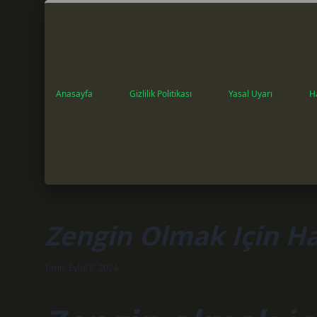
Anasayfa
Gizlilik Politikası
Yasal Uyarı
H
Zengin Olmak Için H
Tarih: Eylül 8, 2024