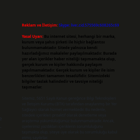
Reklam ve İletişim:
Skype: live:.cid.575569c608265c69
Yasal Uyarı:
Bu internet sitesi, herhangi bir marka,
kurum veya şahıs şirketi ile hiçbir bağlantısı
bulunmamaktadır. Sitede yalnızca kendi
hazırladığımız makaleler paylaşılmaktadır. Burada
yer alan içerikler haber niteliği taşımamakta olup,
gerçek kurum ve kişiler hakkında paylaşım
yapılmamaktadır. Gerçek kurum ve kişiler ile isim
benzerlikleri tamamen tesadüfidir. Sitemizdeki
bilgiler taslak halindedir ve tavsiye niteliği
taşımazlar.
Sitemiz, 5651 Sayılı Kanun gereğince Bilgi Teknolojileri
ve İletişim Kurumu (BTK) tarafından onaylanmış bir Yer
Sağlayıcı olarak hizmet vermektedir. Bu nedenle,
sitedeki içerikleri proaktif olarak denetleme veya
e
araştırma yükümlülüğümüz bulunmamaktadır. Ancak,
–
üyelerimiz yazdıkları içeriklerin sorumluluğunu
taşımakta olup, siteye üye olarak bu sorumluluğu kabul
etmiş sayılırlar.