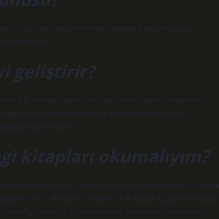
ndeki insanların hayallerindeki servete kavuşmalarına
ni anlatıyor.
 geliştirir?
şeyler öğrenmeyi teşvik eder ve bireyin genel donanımını
dağarcığına sahip olmanızı ve iletişim becerilerinizi
tiyi geliştirmesidir.
gi kitapları okumalıyım?
ası Gereken 5 Kitap.1. Babylon’un En Zengin Adamı – Georg
astgele Turu – Burton G. Malkiel.3. 4 Saatlik Çalışma Haftası 
 – Timothy Ferriss.4. Endişelenmeyi Bırakın ve Yaşamaya