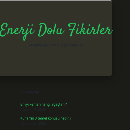
Enerji Dolu Fikirler
Hayatına güç katan neşeli öneriler!
Sidebar
betxper gi
Son Yazılar
En iyi keman hangi ağaçtan ?
Ağustos 6, 2026
Kur’an’ın 3 temel konusu nedir ?
Ağustos 6, 2026