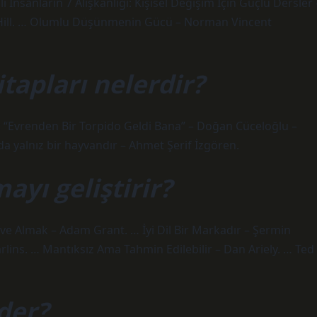
i İnsanların 7 Alışkanlığı: Kişisel Değişim İçin Güçlü Dersler 
Hill. … Olumlu Düşünmenin Gücü – Norman Vincent
kitapları nelerdir?
: “Evrenden Bir Torpido Geldi Bana” – Doğan Cüceloğlu –
ada yalnız bir hayvandır – Ahmet Şerif İzgören.
yı geliştirir?
k ve Almak – Adam Grant. … İyi Dil Bir Markadır – Şermin
rlins. … Mantıksız Ama Tahmin Edilebilir – Dan Ariely. … Ted
der?