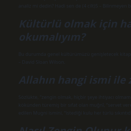
analiz mi dedin? Hadi sen de (4 cilt)5 – Bilinmeyen b
Kültürlü olmak için ha
okumalıyım?
Bu durumda genel kültürümüzü genişletecek kitaplar
– David Sloan Wilson.
Allahın hangi ismi ile 
Sözlükte, “zengin olmak, hiçbir şeye ihtiyacı olma
kökünden türemiş bir sıfat olan muğnî, “servet veren
edilen Mugni ismini, “istediği kulu her türlü sıkınt
Nasıl Zengin Olunur 