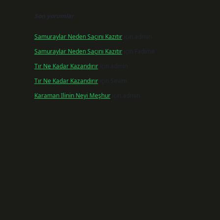
Son yorumlar
Samuraylar Neden Saçını Kazıtır
için
admin
Samuraylar Neden Saçını Kazıtır
için
Fadime
Tır Ne Kadar Kazandırır
için
admin
Tır Ne Kadar Kazandırır
için
Sevim
Karaman Ilinin Neyi Meşhur
için
admin