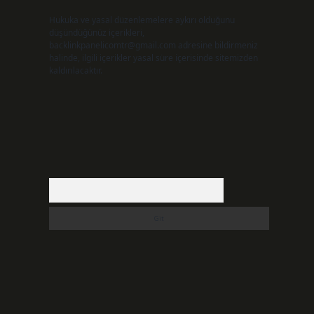
Hukuka ve yasal düzenlemelere aykırı olduğunu
düşündüğünüz içerikleri,
backlinkpanelicomtr@gmail.com
adresine bildirmeniz
halinde, ilgili içerikler yasal süre içerisinde sitemizden
kaldırılacaktır.
Arama