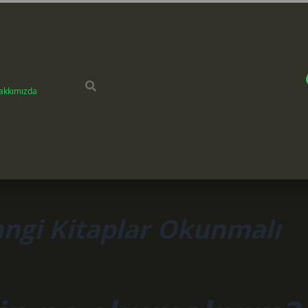
akkımızda
angi Kitaplar Okunmalı