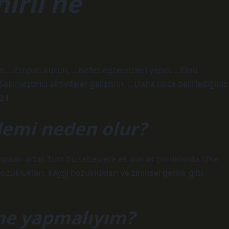
irli ne
lun. …Empati kurun. …Nefes egzersizleri yapın. …Onu
kinleştirici aktiviteler geliştirin. …Daha önce belirlediğiniz
024
lemi neden olur?
guları artar. Tüm bu sebeplere ek olarak çocuklarda öfke
uklukları, kaygı bozuklukları ve zihinsel gerilik gibi
ne yapmalıyım?