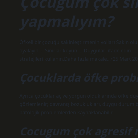
Çocuğum çok sin
yapmalıyım?
Öfkeli bir çocuğu sakinleştirmenin yolları Sakin o
oyalayın. …Sınırlar koyun. …Duyguları ifade edin. …Sa
stratejileri kullanın.Daha fazla makale…•25 Mart 2
Çocuklarda öfke prob
Ayrıca çocuklar aç ve yorgun olduklarında öfke duy
gözlemlenir; davranış bozuklukları, duygu durum boz
patolojik problemlerden kaynaklanabilir.
Cocugum çok agresif 