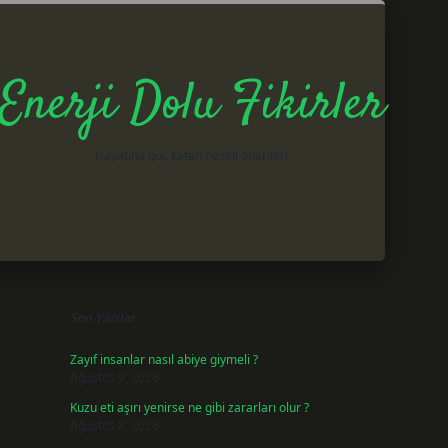
Enerji Dolu Fikirler
Hayatına güç katan neşeli öneriler!
Sidebar
betxper gir
Son Yazılar
Zayıf insanlar nasıl abiye giymeli ?
Ağustos 9, 2026
Kuzu eti aşırı yenirse ne gibi zararları olur ?
Ağustos 8, 2026