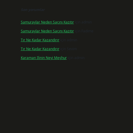
Son yorumlar
Samuraylar Neden Saçını Kazıtır
için
admin
Samuraylar Neden Saçını Kazıtır
için
Fadime
Tır Ne Kadar Kazandırır
için
admin
Tır Ne Kadar Kazandırır
için
Sevim
Karaman Ilinin Neyi Meşhur
için
admin