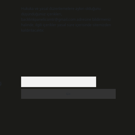
Hukuka ve yasal düzenlemelere aykırı olduğunu
düşündüğünüz içerikleri,
backlinkpanelicomtr@gmail.com
adresine bildirmeniz
halinde, ilgili içerikler yasal süre içerisinde sitemizden
kaldırılacaktır.
Arama
ş