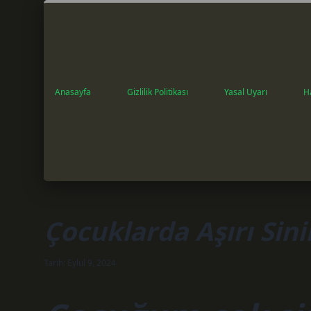
Anasayfa
Gizlilik Politikası
Yasal Uyarı
H
Çocuklarda Aşırı Sini
Tarih: Eylül 9, 2024