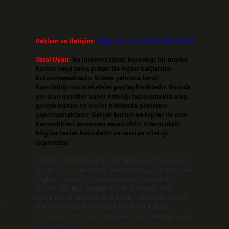
Reklam ve İletişim:
Skype: live:.cid.575569c608265c69
Yasal Uyarı:
Bu internet sitesi, herhangi bir marka,
kurum veya şahıs şirketi ile hiçbir bağlantısı
bulunmamaktadır. Sitede yalnızca kendi
hazırladığımız makaleler paylaşılmaktadır. Burada
yer alan içerikler haber niteliği taşımamakta olup,
gerçek kurum ve kişiler hakkında paylaşım
yapılmamaktadır. Gerçek kurum ve kişiler ile isim
benzerlikleri tamamen tesadüfidir. Sitemizdeki
bilgiler taslak halindedir ve tavsiye niteliği
taşımazlar.
Sitemiz, 5651 Sayılı Kanun gereğince Bilgi Teknolojileri
ve İletişim Kurumu (BTK) tarafından onaylanmış bir Yer
Sağlayıcı olarak hizmet vermektedir. Bu nedenle,
sitedeki içerikleri proaktif olarak denetleme veya
araştırma yükümlülüğümüz bulunmamaktadır. Ancak,
ı
üyelerimiz yazdıkları içeriklerin sorumluluğunu
taşımakta olup, siteye üye olarak bu sorumluluğu kabul
etmiş sayılırlar.