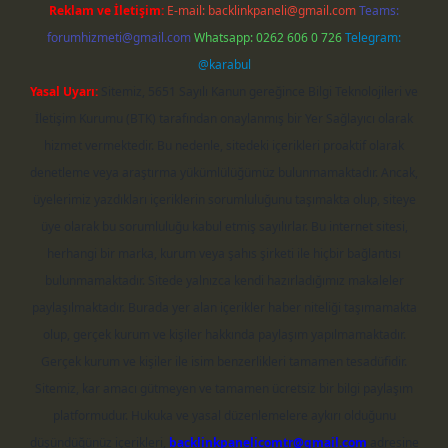
Reklam ve İletişim:
E-mail:
backlinkpaneli@gmail.com
Teams:
forumhizmeti@gmail.com
Whatsapp: 0262 606 0 726
Telegram:
@karabul
Yasal Uyarı:
Sitemiz, 5651 Sayılı Kanun gereğince Bilgi Teknolojileri ve
İletişim Kurumu (BTK) tarafından onaylanmış bir Yer Sağlayıcı olarak
hizmet vermektedir. Bu nedenle, sitedeki içerikleri proaktif olarak
denetleme veya araştırma yükümlülüğümüz bulunmamaktadır. Ancak,
üyelerimiz yazdıkları içeriklerin sorumluluğunu taşımakta olup, siteye
üye olarak bu sorumluluğu kabul etmiş sayılırlar. Bu internet sitesi,
herhangi bir marka, kurum veya şahıs şirketi ile hiçbir bağlantısı
bulunmamaktadır. Sitede yalnızca kendi hazırladığımız makaleler
paylaşılmaktadır. Burada yer alan içerikler haber niteliği taşımamakta
olup, gerçek kurum ve kişiler hakkında paylaşım yapılmamaktadır.
Gerçek kurum ve kişiler ile isim benzerlikleri tamamen tesadüfidir.
Sitemiz, kar amacı gütmeyen ve tamamen ücretsiz bir bilgi paylaşım
platformudur. Hukuka ve yasal düzenlemelere aykırı olduğunu
düşündüğünüz içerikleri,
backlinkpanelicomtr@gmail.com
adresine