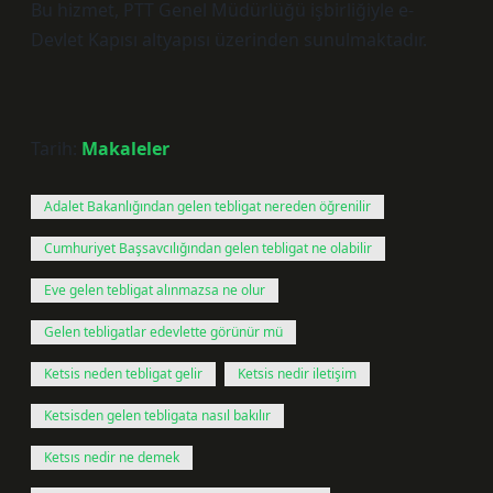
Bu hizmet, PTT Genel Müdürlüğü işbirliğiyle e-
Devlet Kapısı altyapısı üzerinden sunulmaktadır.
Tarih:
Makaleler
Adalet Bakanlığından gelen tebligat nereden öğrenilir
Cumhuriyet Başsavcılığından gelen tebligat ne olabilir
Eve gelen tebligat alınmazsa ne olur
Gelen tebligatlar edevlette görünür mü
Ketsis neden tebligat gelir
Ketsis nedir iletişim
Ketsisden gelen tebligata nasıl bakılır
Ketsıs nedir ne demek