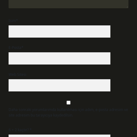
İsim*
E-Posta*
Web Sitesi
Daha sonraki yorumlarımda kullanılması için adım, e-posta adresim ve
site adresim bu tarayıcıya kaydedilsin.
6 + 2 kaçtır?
*