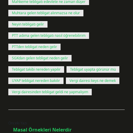
Mahkeme tebligatı edevlete ne zaman düşer
Muhtara gelen tebligat alınmazsa ne olur
Neyin tebligatı gelir
PTT adıma gelen tebligatı nasıl öğrenebilirim
PTTden tebligat neden gelir
SGKdan gelen tebligat neden gelir
Tebligat takibi nereden yapılır
Tebligat uyapta görünür mü
UYAP tebligat nereden bakılır
Vergi dairesi keys ne demek
Vergi dairesinden tebligat geldi ne yapmalıyım
Önceki Yazı
Masal Örnekleri Nelerdir