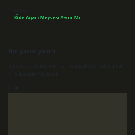
Sonraki Yazı
İĞde Ağacı Meyvesi Yenir Mi
Bir yanıt yazın
E-posta adresiniz yayınlanmayacak.
Gerekli alanlar
*
ile işaretlenmişlerdir
Yorum