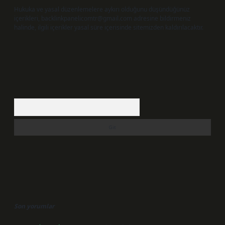
Hukuka ve yasal düzenlemelere aykırı olduğunu düşündüğünüz
içerikleri,
backlinkpanelicomtr@gmail.com
adresine bildirmeniz
halinde, ilgili içerikler yasal süre içerisinde sitemizden kaldırılacaktır.
Arama
Son yorumlar