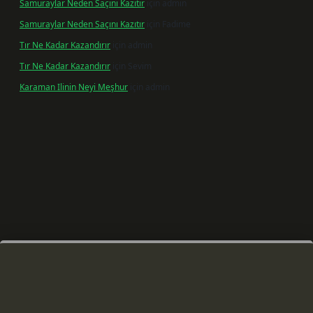
Samuraylar Neden Saçını Kazıtır
için
admin
Samuraylar Neden Saçını Kazıtır
için
Fadime
Tır Ne Kadar Kazandırır
için
admin
Tır Ne Kadar Kazandırır
için
Sevim
Karaman Ilinin Neyi Meşhur
için
admin
riş