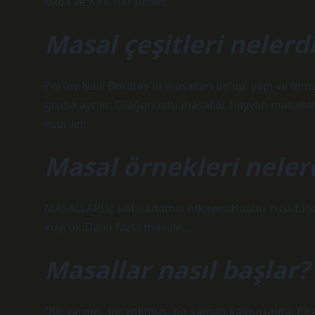
Baba ve Kırk Haramiler.
Masal çeşitleri nelerd
Pertev Naili Boratav’ın masalları üslup, yapı ve te
gruba ayrılır: Olağanüstü masallar, hayvan masalları
espriler.
Masal örnekleri neler
MASALLARÜç kötü adamın hikayesiHüsnü Yusuf.İncil’l
kuyruk.Daha fazla makale…
Masallar nasıl başlar?
“Bir varmış, bir yokmuş, bir saman kalburunda, Pir