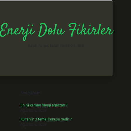
Enerji Dolu Fikirler
Hayatına güç katan neşeli öneriler!
Sidebar
betxper giri
Son Yazılar
En iyi keman hangi ağaçtan ?
Ağustos 6, 2026
Kur’an’ın 3 temel konusu nedir ?
Ağustos 6, 2026