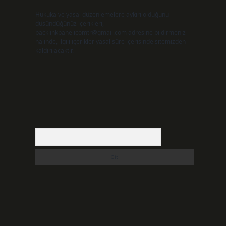
Hukuka ve yasal düzenlemelere aykırı olduğunu
düşündüğünüz içerikleri,
backlinkpanelicomtr@gmail.com
adresine bildirmeniz
halinde, ilgili içerikler yasal süre içerisinde sitemizden
kaldırılacaktır.
Arama