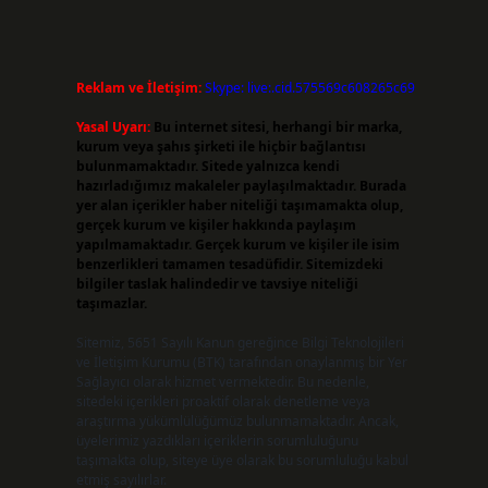
Reklam ve İletişim:
Skype: live:.cid.575569c608265c69
Yasal Uyarı:
Bu internet sitesi, herhangi bir marka,
kurum veya şahıs şirketi ile hiçbir bağlantısı
bulunmamaktadır. Sitede yalnızca kendi
hazırladığımız makaleler paylaşılmaktadır. Burada
yer alan içerikler haber niteliği taşımamakta olup,
gerçek kurum ve kişiler hakkında paylaşım
yapılmamaktadır. Gerçek kurum ve kişiler ile isim
benzerlikleri tamamen tesadüfidir. Sitemizdeki
bilgiler taslak halindedir ve tavsiye niteliği
taşımazlar.
Sitemiz, 5651 Sayılı Kanun gereğince Bilgi Teknolojileri
ve İletişim Kurumu (BTK) tarafından onaylanmış bir Yer
Sağlayıcı olarak hizmet vermektedir. Bu nedenle,
sitedeki içerikleri proaktif olarak denetleme veya
araştırma yükümlülüğümüz bulunmamaktadır. Ancak,
üyelerimiz yazdıkları içeriklerin sorumluluğunu
taşımakta olup, siteye üye olarak bu sorumluluğu kabul
etmiş sayılırlar.