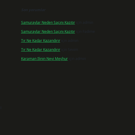
Son yorumlar
Samuraylar Neden Saçını Kazıtır
için
admin
Samuraylar Neden Saçını Kazıtır
için
Fadime
Tır Ne Kadar Kazandırır
için
admin
Tır Ne Kadar Kazandırır
için
Sevim
Karaman Ilinin Neyi Meşhur
için
admin
ı