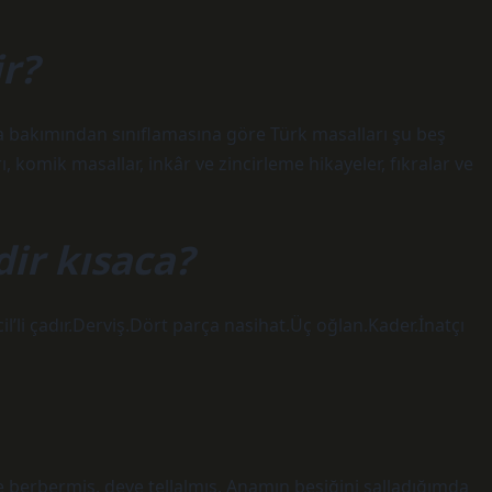
ir?
ma bakımından sınıflamasına göre Türk masalları şu beş
, komik masallar, inkâr ve zincirleme hikayeler, fıkralar ve
dir kısaca?
i çadır.Derviş.Dört parça nasihat.Üç oğlan.Kader.İnatçı
e berbermiş, deve tellalmış, Anamın beşiğini salladığımda