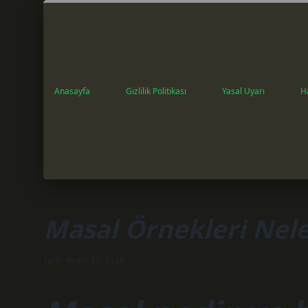
Anasayfa
Gizlilik Politikası
Yasal Uyarı
H
Masal Örnekleri Nele
Tarih: Aralık 20, 2024