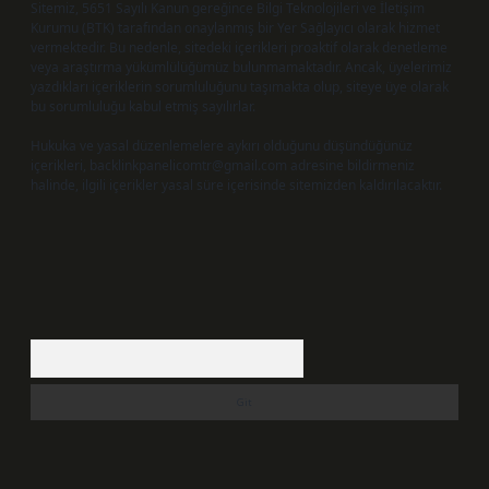
Sitemiz, 5651 Sayılı Kanun gereğince Bilgi Teknolojileri ve İletişim
Kurumu (BTK) tarafından onaylanmış bir Yer Sağlayıcı olarak hizmet
vermektedir. Bu nedenle, sitedeki içerikleri proaktif olarak denetleme
veya araştırma yükümlülüğümüz bulunmamaktadır. Ancak, üyelerimiz
yazdıkları içeriklerin sorumluluğunu taşımakta olup, siteye üye olarak
bu sorumluluğu kabul etmiş sayılırlar.
Hukuka ve yasal düzenlemelere aykırı olduğunu düşündüğünüz
içerikleri,
backlinkpanelicomtr@gmail.com
adresine bildirmeniz
halinde, ilgili içerikler yasal süre içerisinde sitemizden kaldırılacaktır.
Arama