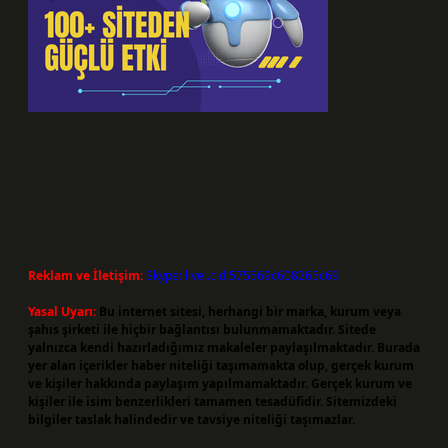
Reklam ve İletişim:
Skype: live:.cid.575569c608265c69
Yasal Uyarı:
Bu internet sitesi, herhangi bir marka, kurum veya
şahıs şirketi ile hiçbir bağlantısı bulunmamaktadır. Sitede
yalnızca kendi hazırladığımız makaleler paylaşılmaktadır. Burada
yer alan içerikler haber niteliği taşımamakta olup, gerçek kurum
ve kişiler hakkında paylaşım yapılmamaktadır. Gerçek kurum ve
kişiler ile isim benzerlikleri tamamen tesadüfidir. Sitemizdeki
bilgiler taslak halindedir ve tavsiye niteliği taşımazlar.