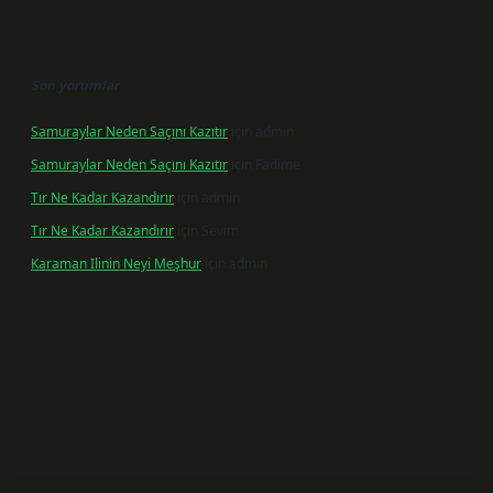
Son yorumlar
Samuraylar Neden Saçını Kazıtır
için
admin
Samuraylar Neden Saçını Kazıtır
için
Fadime
Tır Ne Kadar Kazandırır
için
admin
Tır Ne Kadar Kazandırır
için
Sevim
Karaman Ilinin Neyi Meşhur
için
admin