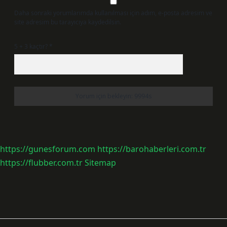
Daha sonraki yorumlarımda kullanılması için adım, e-posta adresim ve
site adresim bu tarayıcıya kaydedilsin.
5 + 3 kaçtır?
*
https://gunesforum.com
https://barohaberleri.com.tr
https://flubber.com.tr
Sitemap