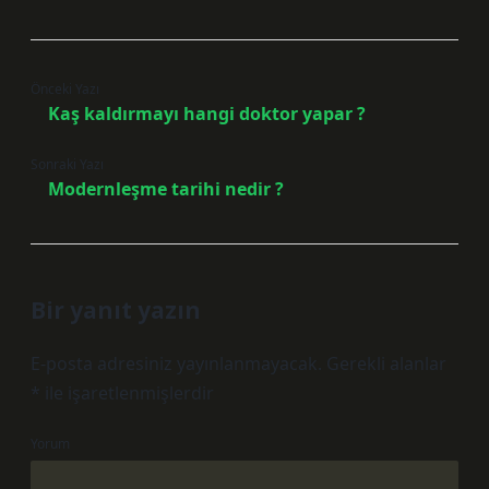
Önceki Yazı
Kaş kaldırmayı hangi doktor yapar ?
Sonraki Yazı
Modernleşme tarihi nedir ?
Bir yanıt yazın
E-posta adresiniz yayınlanmayacak.
Gerekli alanlar
*
ile işaretlenmişlerdir
Yorum